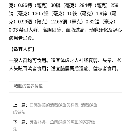
克）0.96钙（毫克）30磷（毫克）294钾（毫克）259
钠（毫克）130.7镁（毫克）10铁（毫克）1.9锌（毫
克）0.99硒（微克）12.65铜（毫克）0.32锰（毫克）
0.03 禁忌人群：高胆固醇、血脂过高，动脉硬化及冠心
病患者忌食。
【
适宜人群
】
一般人群均可食用。适宜体虚之人神经衰弱、头晕、老
人头眩耳鸣者食用；适宜脑震荡后遗症、健忘者食用。
猪脑的营养价值
上一篇：
口感鲜美的清蒸鲈鱼怎样做_清蒸鲈鱼
的做法
下一篇：
芳香扑鼻，鱼肉鲜嫩的炖鱼的家常做
法