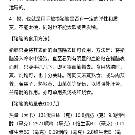
运输的。
4：摸，也就是用手触摸猪脑是否有一定的弹性和质
变，不能太硬，同时也不能太软或者发稀。
【猪脑的食用方法】
猪脑只要将其表面的血筋除去即可食用，方法是：将猪
脑浸入冷水中浸泡，直至看到有明显的血筋粘在猪脑表
面时，只要手抓几下，即可将血筋抓去。食用猪脑时，
蒸、炖均可，也十分美味。可同天麻蒸熟食；或与肉苁
蓉、菟丝子、熟地黄、山茱萸等配伍，以增强补肝肾、
益精髓的作用。亦可单用煮汤或红烧食。
【猪脑的热量表/100克】
热量（大卡）131蛋白质（克）10.8脂肪（克）9.8胆固
醇（毫克）2571嘌呤（毫克）0维生素B1（毫克）0.11
维生素B2（毫克）0.19烟酸（毫克）2.8维生素E（毫