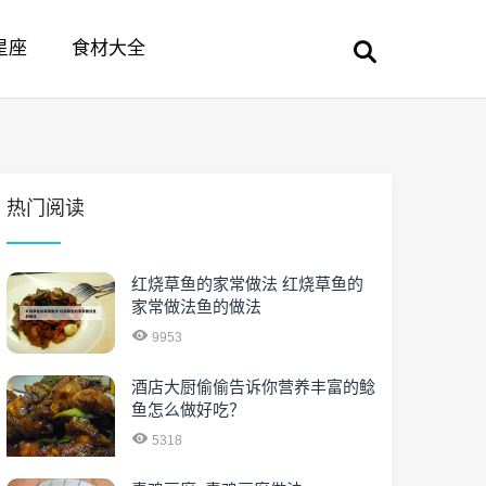
星座
食材大全
热门阅读
红烧草鱼的家常做法 红烧草鱼的
家常做法鱼的做法
9953
酒店大厨偷偷告诉你营养丰富的鲶
鱼怎么做好吃？
5318