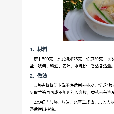
1. 材料
萝卜500克，水发海米75克，竹笋30克，水发
盐、吠精、料酒、姜汁、水淀粉、香沽各适量
2. 做法
1.首先将将萝卜洗干净后削去外皮，切成4片
另取竹笋再切成不规则的长方片，香菇去蒂洗
2.炒锅内加热，放油，烧至三成热，加入人
透后捞出控油。