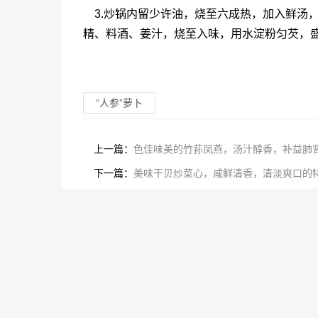
3.炒锅内留少许油，烧至六成热，加入鲜汤
精、料酒、姜汁，烧至入味，用水淀粉匀芡，
“人参”萝卜
上一篇：
色佳味美的竹荪凤燕，汤汁醇香，补益肺
下一篇：
美味干贝炒菜心，咸鲜清香，清淡爽口的