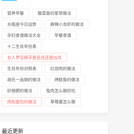
营养早餐
酸菜鱼的家常做法
水瓶座今日运势
麻辣小龙虾的做法
孕妇食谱做法大全
早餐食谱
十二生肖年份表
女人梦见掉牙是吉兆还是凶兆
生肖年份对照表
红烧肉的做法
胡氏一品锅的做法
烤鱿鱼的做法
砂锅粥的做法
兔肉怎么做好吃
肉松面包的做法
草莓酱怎么做
最近更新