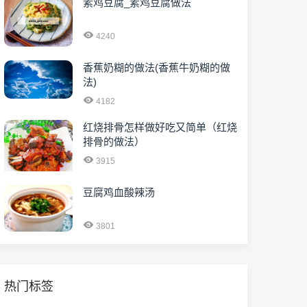
素鸡豆腐_素鸡豆腐做法
4240
香蕉奶糊的做法(香蕉牛奶糊的做
法)
4182
红烧排骨怎样做好吃又简单（红烧
排骨的做法）
3915
豆腐鸡血酸辣汤
3801
热门标签