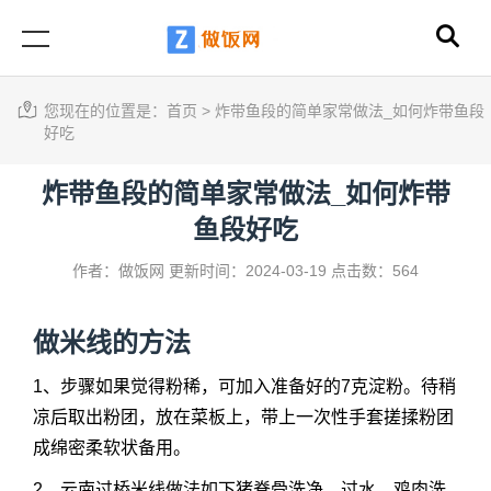
您现在的位置是：
首页
>
炸带鱼段的简单家常做法_如何炸带鱼段
好吃
炸带鱼段的简单家常做法_如何炸带
鱼段好吃
作者：做饭网
更新时间：2024-03-19
点击数：564
做米线的方法
1、步骤如果觉得粉稀，可加入准备好的7克淀粉。待稍
凉后取出粉团，放在菜板上，带上一次性手套搓揉粉团
成绵密柔软状备用。
2、云南过桥米线做法如下猪脊骨洗净，过水。鸡肉洗