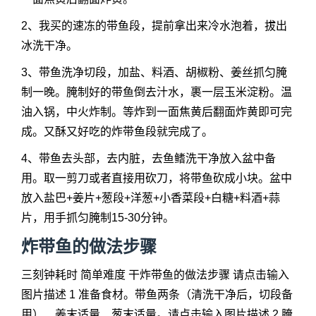
2、我买的速冻的带鱼段，提前拿出来冷水泡着，拔出
冰洗干净。
3、带鱼洗净切段，加盐、料酒、胡椒粉、姜丝抓匀腌
制一晚。腌制好的带鱼倒去汁水，裹一层玉米淀粉。温
油入锅，中火炸制。等炸到一面焦黄后翻面炸黄即可完
成。又酥又好吃的炸带鱼段就完成了。
4、带鱼去头部，去内脏，去鱼鳍洗干净放入盆中备
用。取一剪刀或者直接用砍刀，将带鱼砍成小块。盆中
放入盐巴+姜片+葱段+洋葱+小香菜段+白糖+料酒+蒜
片，用手抓匀腌制15-30分钟。
炸带鱼的做法步骤
三刻钟耗时 简单难度 干炸带鱼的做法步骤 请点击输入
图片描述 1 准备食材。带鱼两条（清洗干净后，切段备
用）、姜末适量、葱末适量。请点击输入图片描述 2 腌