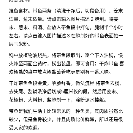
准备食材。带鱼两条（清洗干净后，切段备用）、姜末
适量、葱末适量。请点击输入图片描述 2 腌制。将姜
末、葱末、料酒、盐放入带鱼段中拌匀，腌制半个小时
左右。请点击输入图片描述 3 在腌制好的带鱼表面拍一
层玉米粉。
锅中放植物油烧热，将带鱼段取出，逐个下入油锅，慢
火炸至两面金黄时，捞出装盘，即可食用；干炸带鱼 喜
欢椒盐的盘中放点椒盐蘸着吃更是别有一番风味。
干炸带鱼鱼段金黄，酥脆鲜香。做法流程 将带鱼去肠、
去头尾、刮鳞洗净后切成5厘米长的段，然后用姜末、
花椒粉、大料粉、盐腌制一下，淀粉调水挂浆。
带鱼是我们生活里比较常见的一种鱼类，其肉质虽然比
较少，但是鱼骨较少，并且肉质比价鲜嫩，所以还是很
受大家的欢迎。