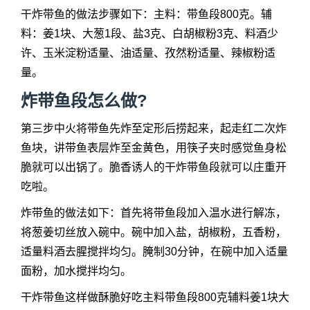
干炸带鱼的做法步骤如下：主料：带鱼段800克。辅
料：姜1块、大葱1段、盐3克、白胡椒粉3克、料酒少
许、玉米淀粉适量、油适量、孜然粉适量、辣椒粉适
量。
炸带鱼段怎么做?
第三步中火将带鱼先炸至定形后捞起来，起走红二次炸
鱼块，讲带鱼表层炸至金黄色，用筷子夹时感觉鱼身松
脆就可以出锅了。脆香诱人的干炸带鱼段就可以庄重开
吃啦。
炸带鱼的做法如下：首先将带鱼段加入温水进行解冻，
将葱姜切丝放入碗中。碗中加入盐，胡椒粉，五香粉，
适量料酒去腥搅拌均匀。腌制30分钟，在碗中加入适量
面粉，加水搅拌均匀。
干炸带鱼这样做酥脆好吃主料带鱼段800克辅料姜1块大