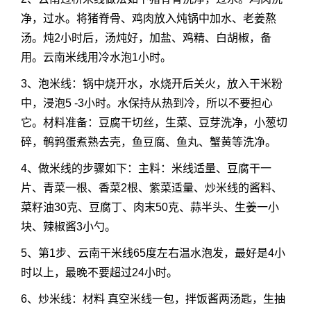
净，过水。将猪脊骨、鸡肉放入炖锅中加水、老姜熬
汤。炖2小时后，汤炖好，加盐、鸡精、白胡椒，备
用。云南米线用冷水泡1小时。
3、泡米线：锅中烧开水，水烧开后关火，放入干米粉
中，浸泡5 -3小时。水保持从热到冷，所以不要担心
它。材料准备：豆腐干切丝，生菜、豆芽洗净，小葱切
碎，鹌鹑蛋煮熟去壳，鱼豆腐、鱼丸、蟹黄等洗净。
4、做米线的步骤如下：主料：米线适量、豆腐干一
片、青菜一根、香菜2根、紫菜适量、炒米线的酱料、
菜籽油30克、豆腐丁、肉末50克、蒜半头、生姜一小
块、辣椒酱3小勺。
5、第1步、云南干米线65度左右温水泡发，最好是4小
时以上，最晚不要超过24小时。
6、炒米线：材料 真空米线一包，拌饭酱两汤匙，生抽