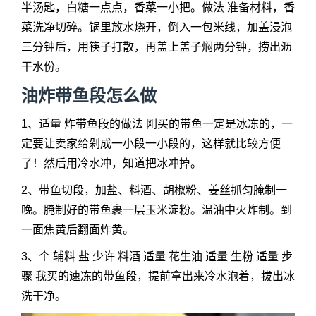
半汤匙，白糖一点点，香菜一小把。做法 准备材料，香
菜洗净切碎。锅里放水烧开，倒入一包米线，加盖浸泡
三分钟后，用筷子打散，再盖上盖子焖两分钟，捞出沥
干水份。
油炸带鱼段怎么做
1、适量 炸带鱼段的做法 刚买的带鱼一定是冰冻的，一
定要让卖家给剁成一小段一小段的，这样就比较方便
了！然后用冷水冲，知道把冰冲掉。
2、带鱼切段，加盐、料酒、胡椒粉、姜丝抓匀腌制一
晚。腌制好的带鱼裹一层玉米淀粉。温油中火炸制。到
一面焦黄后翻面炸黄。
3、个 辅料 盐 少许 料酒 适量 花生油 适量 生粉 适量 步
骤 我买的速冻的带鱼段，提前拿出来冷水泡着，拔出冰
洗干净。