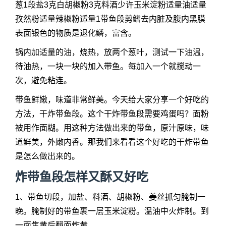
葱1段盐3克白胡椒粉3克料酒少许玉米淀粉适量油适量
孜然粉适量辣椒粉适量1带鱼段剪鳍去内脏及腹内黑膜
表面银色的物质是退化鳞，富含。
锅内加适量的油，烧热，放两个葱叶，测试一下油温，
待油热，一块一块的加入带鱼。每加入一个就搅动一
次，避免粘连。
带鱼鲜嫩，味道非常鲜美。今天给大家分享一个好吃的
方法，干炸带鱼段。这个干炸带鱼段需要鸡蛋吗？面粉
被用作面糊。用这种方法做出来的带鱼，原汁原味，味
道鲜美，外嫩内香。那我们来看看这个好吃的干炸带鱼
是怎么做出来的。
炸带鱼段怎样又酥又好吃
1、带鱼切段，加盐、料酒、胡椒粉、姜丝抓匀腌制一
晚。腌制好的带鱼裹一层玉米淀粉。温油中火炸制。到
一面焦黄后翻面炸黄。