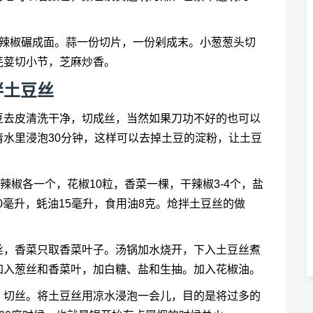
干辣椒碾成面。蒜一份切片，一份剁成末。小葱葱头切
芫荽切小节，芝麻炒香。
拌土豆丝
豆去皮清洗干净，切成丝，当然如果刀功不好的也可以
水里浸泡30分钟，这样可以去掉土豆的淀粉，让土豆
辣椒各一个，花椒10粒，香菜一棵，干辣椒3-4个，盐
20毫升，蚝油15毫升，食用油8克。炝拌土豆丝的做
丝，香菜只取香菜叶子。汤锅加水烧开，下入土豆丝煮
加入葱丝和香菜叶，加白糖、盐和生抽。加入花椒油。
，切丝。将土豆丝用凉水浸泡一会儿，目的是将过多的