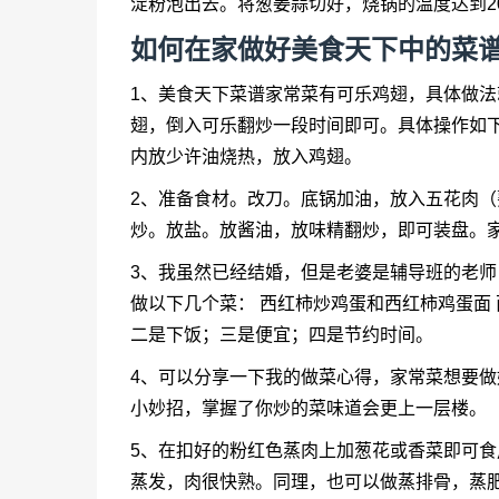
淀粉泡出去。将葱姜蒜切好，烧锅的温度达到2
如何在家做好美食天下中的菜谱
1、美食天下菜谱家常菜有可乐鸡翅，具体做
翅，倒入可乐翻炒一段时间即可。具体操作如下
内放少许油烧热，放入鸡翅。
2、准备食材。改刀。底锅加油，放入五花肉
炒。放盐。放酱油，放味精翻炒，即可装盘。
3、我虽然已经结婚，但是老婆是辅导班的老
做以下几个菜： 西红柿炒鸡蛋和西红柿鸡蛋面
二是下饭；三是便宜；四是节约时间。
4、可以分享一下我的做菜心得，家常菜想要
小妙招，掌握了你炒的菜味道会更上一层楼。
5、在扣好的粉红色蒸肉上加葱花或香菜即可食
蒸发，肉很快熟。同理，也可以做蒸排骨，蒸