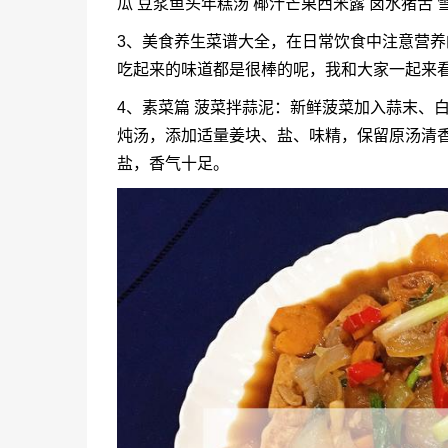
瓜 豆浆鱼头年糕汤 椰汁芒果西米露 卤水猪舌 
3、美食养生菜谱大全，在日常饮食中注意营
吃起来的味道都是很棒的呢，我和大家一起来
4、素菜篇 菠菜拌蒜泥：新鲜菠菜加入蒜末、
炖汤，添加适量姜块、盐、味精，保留原汤清香
盐，香气十足。