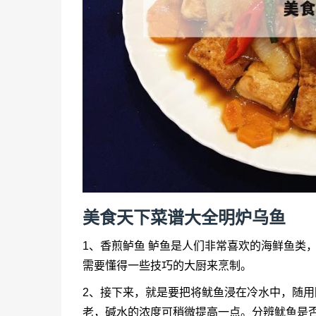
美食天下菜谱大全明炉乌鱼
1、香煎鲈鱼 鲈鱼是人们非常喜欢的海鲜鱼类
需要懂得一些技巧的大厨来烹制。
2、接下来，就是要把将鱿鱼浸在冷水中，随
老，碱水的浓度可稍微提高一点。分辨鱿鱼是