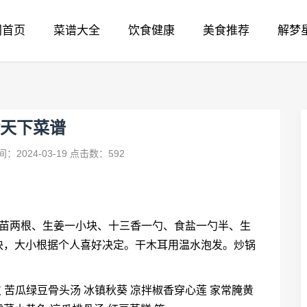
网首页
菜谱大全
饮食健康
美食推荐
解梦
天下菜谱
：2024-03-19
点击数：592
蒜苗两根、生姜一小块、十三香一勺、食盐一勺半、生
块，大小根据个人喜好决定。干木耳用温水泡发。炒锅
 苦瓜绿豆骨头汤 冰镇秋葵 凉拌椒香穿心莲 家常腌黄