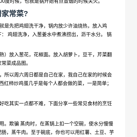
00度时候，也就是锅开始有点冒烟的时候关火。
家常菜?
法就是先把鸡翅洗干净，锅内放少许油烧热，放入鸡
： 鸡翅洗净，入葱姜水中煮沸捞出，沥干水分。 锅
（熟）放入葱花，花椒面。放入胡萝卜，豆干，芹菜翻
家常菜成品图。
师，所以周六周日都是自己在家，我自己在家的时候会
 西红柿炒鸡蛋几乎是每个人都会做的菜，一是简单；
做好吃其实一点都不难，下面分享一些常见食材的烹饪
用。欺骗 蒸肉时，在蒸锅上扣一个空碗，使水分慢慢
肥肠，蒸牛肉。至于碗底，你也可以用红薯、土豆、芋