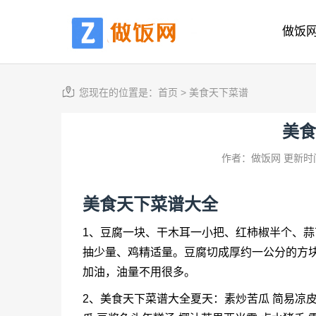
做饭
您现在的位置是：
首页
>
美食天下菜谱
美食
作者：做饭网
更新时间
美食天下菜谱
大全
1、豆腐一块、干木耳一小把、红柿椒半个、
抽少量、鸡精适量。豆腐切成厚约一公分的方
加油，油量不用很多。
2、
美食天下菜谱
大全夏天：素炒苦瓜 简易凉皮