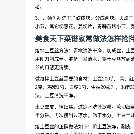
老。
3、．鳞鱼刮洗干净砍成块，分成两块。火烧
小节，其它切葱花。姜切片，青蒜苗切小节，
美食天下菜谱家常做法怎样抢
炝拌土豆丝方法：青椒清洗干净，切成丝，土
用刨刀刨成丝。准备一盆清水，将土豆丝放到清
丝的口感更清脆。
做炝拌土豆丝需要的食材：土豆200克，青、红
2克，鸡精1勺，白糖1勺，生抽20毫升，米醋
法。土豆清洗干净。
土豆去皮，擦细丝。过凉水洗掉淀粉。葱切细
半分钟。再次捞出过凉水，沥干水分。土豆丝
炝土豆丝的正确做法如下：将土豆洗净，削皮