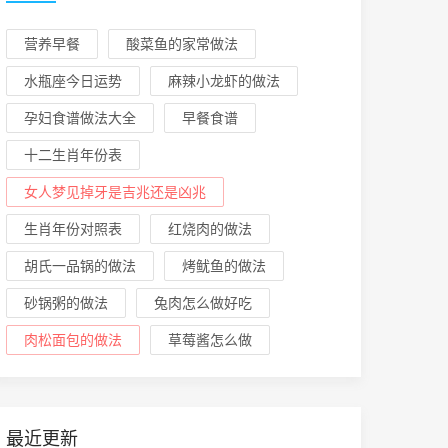
营养早餐
酸菜鱼的家常做法
水瓶座今日运势
麻辣小龙虾的做法
孕妇食谱做法大全
早餐食谱
十二生肖年份表
女人梦见掉牙是吉兆还是凶兆
生肖年份对照表
红烧肉的做法
胡氏一品锅的做法
烤鱿鱼的做法
砂锅粥的做法
兔肉怎么做好吃
肉松面包的做法
草莓酱怎么做
最近更新