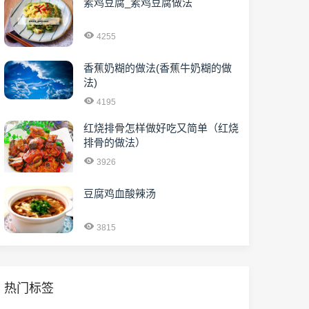
素鸡豆腐_素鸡豆腐做法
4255
香蕉奶糊的做法(香蕉牛奶糊的做
法)
4195
红烧排骨怎样做好吃又简单（红烧
排骨的做法）
3926
豆腐鸡血酸辣汤
3815
热门标签