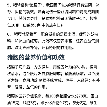
5、猪肾俗称“猪腰子”，我国民间认为猪肾具有滋阴、补
肾、固精的功效。若再配伍一些益肾固精中药制成药膳
食用，其效果更佳。猪腰核桃补肾汤猪腰子1个，核桃
仁10克，山茱萸6克(中药店有售)。
6、 猪腰就是猪肾，配合滋补的黑糯米酒、暖胃的胡椒
料、和补血的红枣，此汤不仅营养丰富，还养血益气润
肺、滋阴养颜补肾，还有舒眠的作用哦。
猪腰的营养价值和功效
猪腰子切片后，为去臊味，用葱姜汁泡约2小时，换两
次清水，泡至腰片发白膨胀即成；猪腰质脆嫩，以色浅
者为好。食用功效 猪腰子味甘咸、性平，入肾经；有补
肾、强腰、益气的作用。
猪腰的营养价值很高，每100克猪腰含水分78克，蛋白
质15克，脂肪8克，碳水化合物0.7克，灰分2克，维生