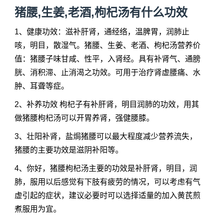
猪腰,生姜,老酒,枸杞汤有什么功效
1、健康功效：滋补肝肾，通经络，温脾胃，润肺止
咳，明目，散湿气。猪腰、生姜、老酒、枸杞汤营养价
值：猪腰子味甘咸、性平，入肾经。具有补肾气、通膀
胱、消积滞、止消渴之功效。可用于治疗肾虚腰痛、水
肿、耳聋等症。
2、补养功效 枸杞子有补肝肾，明目润肺的功效，用其
做猪腰枸杞汤可以开胃养肾，强健腰膝。
3、壮阳补肾，盐焗猪腰可以最大程度减少营养流失，
猪腰的主要功效是滋阴补阳等。
4、你好，猪腰枸杞汤主要的功效是补肝肾，明目，润
肺，服用以后感觉有下肢有疲劳的情况，可以考虑有气
虚引起的症状，建议必要时可以选择适量的加入黄芪煎
煮服用为宜。