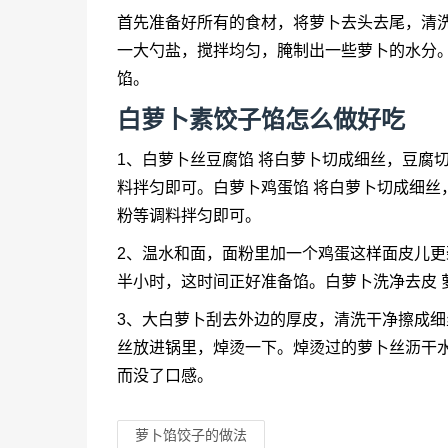
首先准备好所有的食材，将萝卜去头去尾，清
一大勺盐，搅拌均匀，腌制出一些萝卜的水分
馅。
白萝卜素饺子馅怎么做好吃
1、白萝卜丝豆腐馅 将白萝卜切成细丝，豆腐
料拌匀即可。白萝卜鸡蛋馅 将白萝卜切成细丝
粉等调料拌匀即可。
2、温水和面，面粉里加一个鸡蛋这样面皮儿
半小时，这时间正好准备馅。白萝卜洗净去皮 
3、大白萝卜刮去外边的厚皮，清洗干净擦成
丝放进锅里，焯烫一下。焯烫过的萝卜丝沥干
而没了口感。
萝卜馅饺子的做法