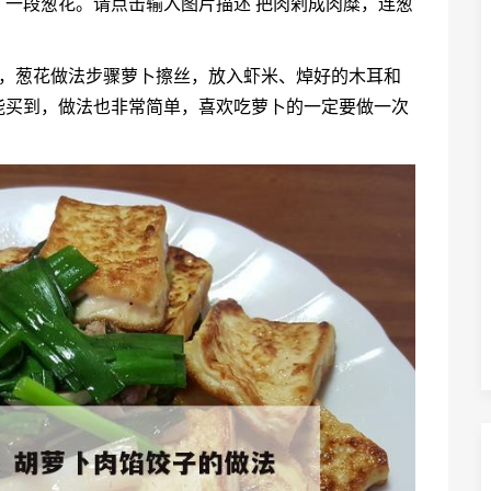
一段葱花。请点击输入图片描述 把肉剁成肉糜，连葱
蛋，葱花做法步骤萝卜擦丝，放入虾米、焯好的木耳和
能买到，做法也非常简单，喜欢吃萝卜的一定要做一次