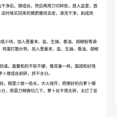
洗干净后，擦成丝，然后再用刀切碎些，放入盆里，放
。这时候买回来的猪肥瘦肉去皮，清洗干净，剁成肉
切成小块，加入葱姜末、盐、生抽、香油、胡椒粉等调
，鸡蛋打散炒熟，加入葱姜末、盐、生抽、香油、胡椒
更劲道。面要和的不软不硬，像耳垂一样。面团和好饧
萝卜擦成丝剁碎，挤干水分。
细丝。锅里少放一些水，大火烧开，把擦好的白萝卜细
水分，用菜刀稍微切几下，萝卜丝不用太碎，太烂了反