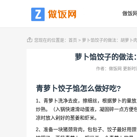
做饭
您现在的位置是：
首页
>
萝卜馅饺子的做法：胡萝卜
萝卜馅饺子的做法
作者：做饭网
更新时间
青萝卜饺子馅怎么做好吃?
1、青萝卜洗净去皮，擦细丝，根据萝卜的量放
炒熟。（入锅快速滑动蛋液，凝固碎一点方便包
凉时放入剁好的葱姜和虾米。
2、准备一块猪颈背肉，包包子、饺子最好用