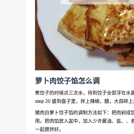
萝卜肉饺子馅怎么调
煮饺子的时候点三次水，待到饺子全部浮在水
step 20 盛到盘子里，拌上辣椒，醋，大蒜
猪肉白萝卜饺子馅的调制方法如下：把肉剁成
用。把肉馅放入盆中，加入少许酱油、盐、、
一起搅拌好。