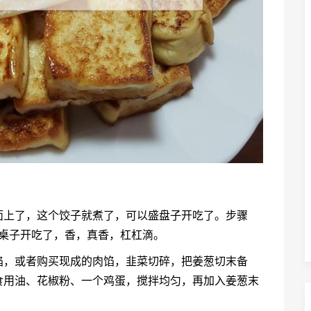
面上了，这个饺子就煮了，可以盛盘子开吃了。步骤
碎上桌子开吃了，香，真香，杠杠滴。
馅，或者购买现成的肉馅，韭菜切碎，把姜葱切末备
食用油、花椒粉、一个鸡蛋，搅拌均匀，再加入姜葱末