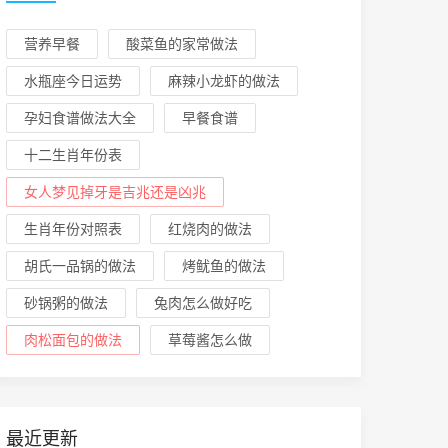
营养早餐
酸菜鱼的家常做法
水瓶座今日运势
麻辣小龙虾的做法
孕妇食谱做法大全
早餐食谱
十二生肖年份表
女人梦见掉牙是吉兆还是凶兆
生肖年份对照表
红烧肉的做法
胡氏一品锅的做法
烤鱿鱼的做法
砂锅粥的做法
兔肉怎么做好吃
肉松面包的做法
草莓酱怎么做
最近更新