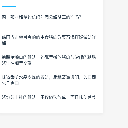
网上那些解梦能信吗？周公解梦真的准吗？
韩国点击率最高的的主食猪肉泡菜石锅拌饭做法详
解
糖醋咕噜肉的做法，外酥里嫩的猪肉与浓郁的糖醋
酱汁在嘴里交融
味道香美水晶皮冻的做法，质地清澈透明，入口即
化且爽口
酱炖芸土排的做法，不仅做法简单，而且味美营养