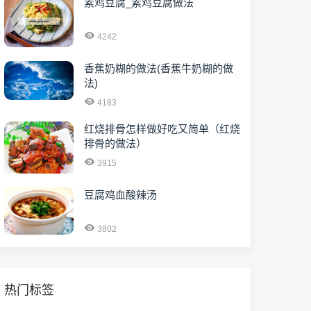
素鸡豆腐_素鸡豆腐做法
4242
香蕉奶糊的做法(香蕉牛奶糊的做
法)
4183
红烧排骨怎样做好吃又简单（红烧
排骨的做法）
3915
豆腐鸡血酸辣汤
3802
热门标签