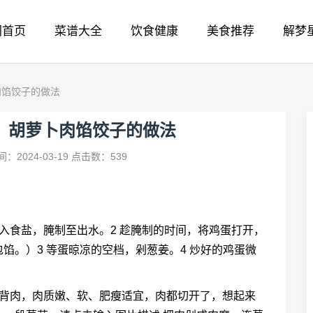
网首页
菜谱大全
饮食健康
美食推荐
解梦
肉馅饺子的做法
：胡萝卜肉馅饺子的做法
：2024-03-19
点击数：539
入食盐，腌制至出水。2 趁腌制的时间，将鸡蛋打开，
馅。）3 等蛋晾凉的空档，剁葱姜。4 炒好的鸡蛋微
颈背肉，肉质嫩、软、肥瘦适宜，肉都切开了，想起来