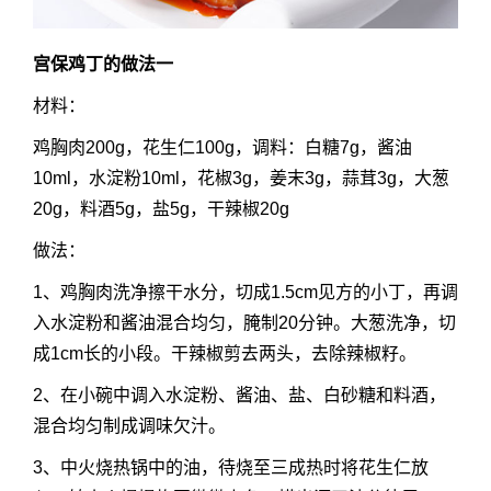
宫保鸡丁的做法一
材料：
鸡胸肉200g，花生仁100g，调料：白糖7g，酱油
10ml，水淀粉10ml，花椒3g，姜末3g，蒜茸3g，大葱
20g，料酒5g，盐5g，干辣椒20g
做法：
1、鸡胸肉洗净擦干水分，切成1.5cm见方的小丁，再调
入水淀粉和酱油混合均匀，腌制20分钟。大葱洗净，切
成1cm长的小段。干辣椒剪去两头，去除辣椒籽。
2、在小碗中调入水淀粉、酱油、盐、白砂糖和料酒，
混合均匀制成调味欠汁。
3、中火烧热锅中的油，待烧至三成热时将花生仁放