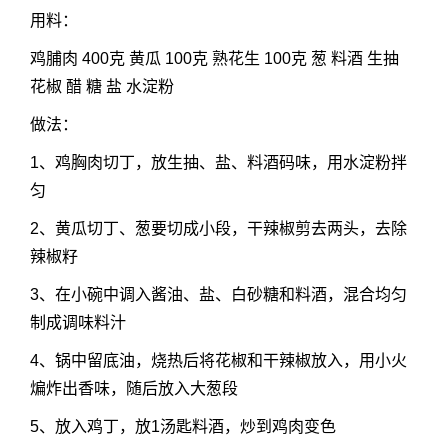
用料：
鸡脯肉 400克 黄瓜 100克 熟花生 100克 葱 料酒 生抽
花椒 醋 糖 盐 水淀粉
做法：
1、鸡胸肉切丁，放生抽、盐、料酒码味，用水淀粉拌
匀
2、黄瓜切丁、葱要切成小段，干辣椒剪去两头，去除
辣椒籽
3、在小碗中调入酱油、盐、白砂糖和料酒，混合均匀
制成调味料汁
4、锅中留底油，烧热后将花椒和干辣椒放入，用小火
煸炸出香味，随后放入大葱段
5、放入鸡丁，放1汤匙料酒，炒到鸡肉变色