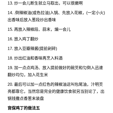
13. 炒一会儿断生就立马取出，可以很嫩啊
14. .倒辣椒油(或色拉油)入锅、先放入花椒，(一定小火)
出香味后放入葱段炒出香味
15. 再放入辣椒段、蒜末，煸一会儿
16. 放入鸡丁翻炒
17. 放入豆瓣辣酱(提前剁碎)
18. 炒出红油和香味再烹入料酒
19. 加一点点鸡汤、放入提前做好的碗芡和匀倒入迅速
翻炒均匀，加入花生米
20. 最后可以加一点红色的辣椒油这叫包尾油，汁明芡
亮都靠它，当然您是完全的健康饮食就另当别论了，出
锅钱撒点香葱末装盘
宫保鸡丁的做法五