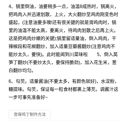
4、锅里倒油，油要稍多一点，油温8成热时，锅离火，
把鸡肉入并迅速划散，上火，大火翻炒至鸡肉刚变色时
盛起，(注意油要多噢!还有很关键的就是滑鸡肉时，锅
里的油温不能太高，要离火，待鸡肉划散之后再上火。
这是把鸡肉炒嫩的关键);锅里留适量油，倒入鸡肉，干
辣椒段和花椒翻炒，加入适量豆瓣酱翻炒(注意鸡肉不
能炒太久，要快)。此时能闻到川菜味啦 5、倒入莴
笋丁翻炒(不要炒太久，要保持脆劲)，加入花生米，葱
白翻炒均匀。
6、勾芡。适量酱油(不要太多，有颜色就好)，水淀粉，
糖提味。勾芡，保证每一粒食材都裹上薄芡。调酱汁这
一步可事先准备好~
宫保鸡丁制作方法