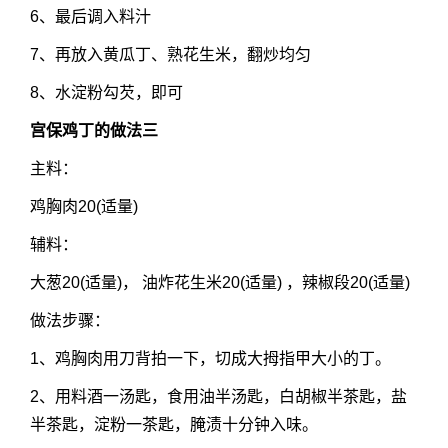
6、最后调入料汁
7、再放入黄瓜丁、熟花生米，翻炒均匀
8、水淀粉勾芡，即可
宫保鸡丁的做法三
主料：
鸡胸肉20(适量)
辅料：
大葱20(适量)， 油炸花生米20(适量) ，辣椒段20(适量)
做法步骤：
1、鸡胸肉用刀背拍一下，切成大拇指甲大小的丁。
2、用料酒一汤匙，食用油半汤匙，白胡椒半茶匙，盐
半茶匙，淀粉一茶匙，腌渍十分钟入味。