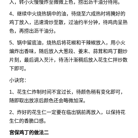
入，转小火慢慢炸至微微上色，捞出沥干油分待用。
4、继续中火烧热锅中的油，待烧至六成热时将腌好的
鸡丁放入，迅速滑炒至散，过油约半分钟，待鸡肉呈熟
色，再捞出沥干油分。
5、锅中留底油，烧热后将花椒和干辣椒放入，用小火
煸炸出香味，随后放入大葱段、姜末、蒜茸和鸡丁翻炒
片刻，最后调入芡汁，待汤汁渐稠后放入花生仁拌炒数
下即可。
小诀窍：
1、花生仁炸制时间不宜过长，待颜色稍有变化即可，
随即取出放凉后颜色还会略微加深。
2、炸好的花生仁一定要在临出锅前再放入，以保持花
生仁的香脆口感。
宫保鸡丁的做法二