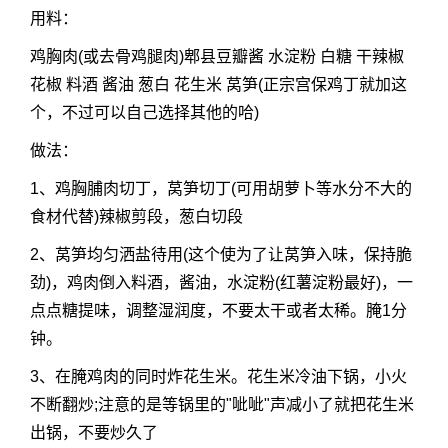
用料：
鸡胸肉(或去骨鸡腿肉)郫县豆瓣酱 水淀粉 白糖 干辣椒
花椒 料酒 酱油 葱白 花生米 莴笋(正宗宫保鸡丁就加这
个，不过可以自己选择其他的哈)
做法：
1、鸡胸脯肉切丁，莴笋切丁(可用胡萝卜等水分不大的
食材代替)辣椒剪段，葱白切段
2、莴笋均匀洒盐待用(这个使为了让莴笋入味，保持脆
劲)，鸡肉倒入料酒，酱油，水淀粉(红薯淀粉最好)，一
点点糖提味，调整湿润度，不要太干或者太稀。腌1分
钟。
3、在腌鸡肉的同时炸花生米。花生米冷油下锅，小火
不断翻炒;注意的是等锅里的"呲呲"声减小了就把花生米
出锅，不要炒久了