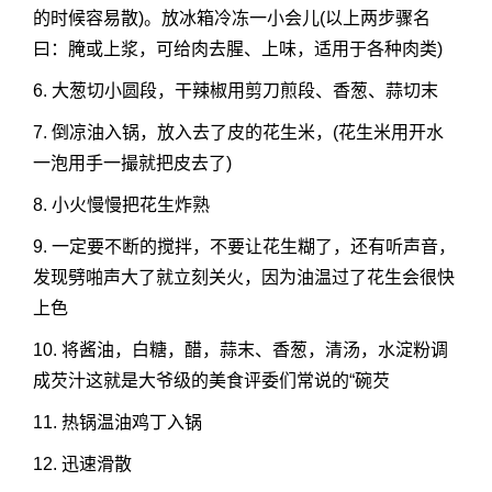
的时候容易散)。放冰箱冷冻一小会儿(以上两步骤名
曰：腌或上浆，可给肉去腥、上味，适用于各种肉类)
6. 大葱切小圆段，干辣椒用剪刀煎段、香葱、蒜切末
7. 倒凉油入锅，放入去了皮的花生米，(花生米用开水
一泡用手一撮就把皮去了)
8. 小火慢慢把花生炸熟
9. 一定要不断的搅拌，不要让花生糊了，还有听声音，
发现劈啪声大了就立刻关火，因为油温过了花生会很快
上色
10. 将酱油，白糖，醋，蒜末、香葱，清汤，水淀粉调
成芡汁这就是大爷级的美食评委们常说的“碗芡
11. 热锅温油鸡丁入锅
12. 迅速滑散