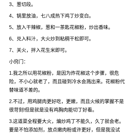
3、葱切段。
4、锅里放油，七八成热下鸡丁炒变白。
5、放入干辣椒，葱和一茶匙花椒粉，炒出香味。
6、兑入料汁，大火炒到粘稠干松即可。
7、关火，拌入花生米即可。
小窍门：
1.我之所以用花椒粉，是因为炸花椒这个步骤，很危
险，不小心就老了，而且碰到冷水会溅出来。花椒粉代
替味道不差的。
2.不过，用鸡腿肉更好吃，更嫩，而且火候的掌握不是
很苛刻!但是就是没有鸡胸肉能切丁好看。
3.这道菜全程要大火，煸炒鸡丁不能久，久了就会老。
要是不怕添加剂，放点嫩肉粉或许更好，但是我没试