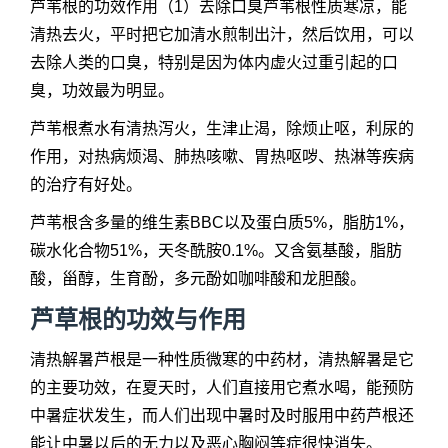
芦苇根的功效作用（1）去除口臭芦苇根性质寒凉，能
清热去火，平时把它加清水煎制出汁，然后饮用，可以
去除人类的口臭，特别是因为体内虚火过重引起的口
臭，功效最为明显。
芦苇根煮水有清热泻火，生津止渴，除烦止呕，利尿的
作用，对热病烦渴、肺热咳嗽、胃热呕哕、热淋等疾病
的治疗有好处。
芦苇根含多量的维生素BBC以及蛋白质5%，脂肪1%，
碳水化合物51%，天冬酰胺0.1%。又含氨基酸，脂肪
酸，甾醇，生育酚，多元酚如咖啡酸和龙胆酸。
芦草根的功效与作用
清热解暑芦根是一种性质微寒的中药材，清热解暑是它
的主要功效，在夏天时，人们直接用它煮水喝，能预防
中暑症状发生，而人们出现中暑时及时服用中药芦根还
能让中暑以后的无力以及恶心胸闷等症很快消失。