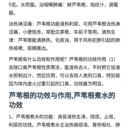
5克。水煎服。治咽喉肿痛：鲜芦苇根，捣绞汁，调蜜
服。
治热淋涩痛：芦苇根功能清热利尿，可用芦苇根治热淋
涩痛，小便短赤，常配白茅根、车前子等用。清热生
津：芦苇根能清肺热，化痰浊，用于风热犯肺引起的肺
热咳嗽，痰稠难出。
芦苇根有什么功效和作用呢？芦苇根的功效作用（1）
去除口臭芦苇根性质寒凉，能清热去火，平时把它加清
水煎制出汁，然后饮用，可以去除人类的口臭，特别是
因为体内虚火过重引起的口臭，功效最为明显。
芦苇根的功效与作用,芦苇根煮水的
功效
1、芦苇根煮水的功能：具有清热生津，除烦，止呕，
利尿的功效。芦苇根煮水主治热病烦渴、胃热呕吐、肺