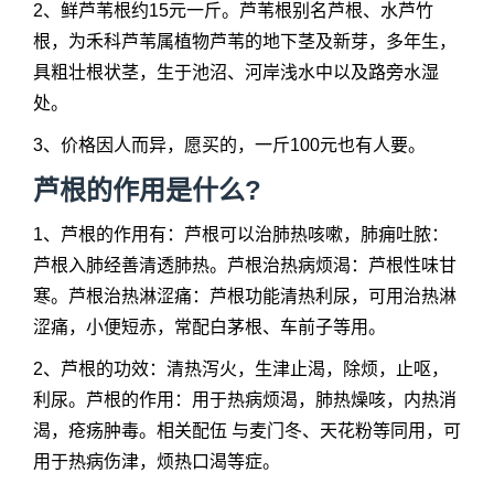
2、鲜芦苇根约15元一斤。芦苇根别名芦根、水芦竹
根，为禾科芦苇属植物芦苇的地下茎及新芽，多年生，
具粗壮根状茎，生于池沼、河岸浅水中以及路旁水湿
处。
3、价格因人而异，愿买的，一斤100元也有人要。
芦根的作用是什么?
1、芦根的作用有：芦根可以治肺热咳嗽，肺痈吐脓：
芦根入肺经善清透肺热。芦根治热病烦渴：芦根性味甘
寒。芦根治热淋涩痛：芦根功能清热利尿，可用治热淋
涩痛，小便短赤，常配白茅根、车前子等用。
2、芦根的功效：清热泻火，生津止渴，除烦，止呕，
利尿。芦根的作用：用于热病烦渴，肺热燥咳，内热消
渴，疮疡肿毒。相关配伍 与麦门冬、天花粉等同用，可
用于热病伤津，烦热口渴等症。