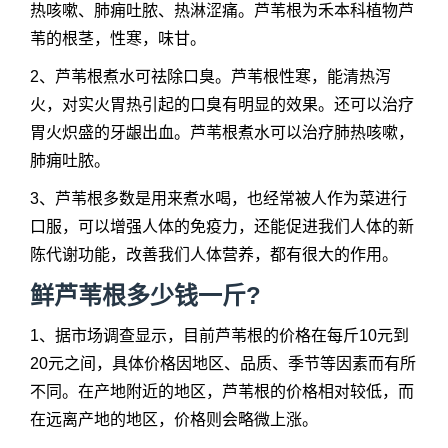
热咳嗽、肺痈吐脓、热淋涩痛。芦苇根为禾本科植物芦
苇的根茎，性寒，味甘。
2、芦苇根煮水可祛除口臭。芦苇根性寒，能清热泻
火，对实火胃热引起的口臭有明显的效果。还可以治疗
胃火炽盛的牙龈出血。芦苇根煮水可以治疗肺热咳嗽，
肺痈吐脓。
3、芦苇根多数是用来煮水喝，也经常被人作为菜进行
口服，可以增强人体的免疫力，还能促进我们人体的新
陈代谢功能，改善我们人体营养，都有很大的作用。
鲜芦苇根多少钱一斤?
1、据市场调查显示，目前芦苇根的价格在每斤10元到
20元之间，具体价格因地区、品质、季节等因素而有所
不同。在产地附近的地区，芦苇根的价格相对较低，而
在远离产地的地区，价格则会略微上涨。