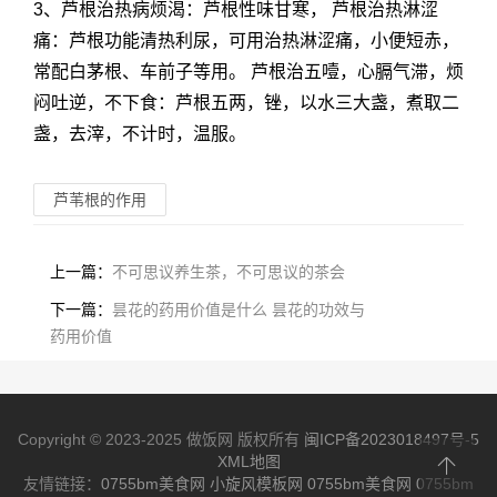
3、芦根治热病烦渴：芦根性味甘寒， 芦根治热淋涩
痛：芦根功能清热利尿，可用治热淋涩痛，小便短赤，
常配白茅根、车前子等用。 芦根治五噎，心膈气滞，烦
闷吐逆，不下食：芦根五两，锉，以水三大盏，煮取二
盏，去滓，不计时，温服。
芦苇根的作用
上一篇：
不可思议养生茶，不可思议的茶会
下一篇：
昙花的药用价值是什么 昙花的功效与
药用价值
Copyright © 2023-2025 做饭网 版权所有
闽ICP备2023018497号-5
XML地图
友情链接：
0755bm美食网
小旋风模板网
0755bm美食网
0755bm