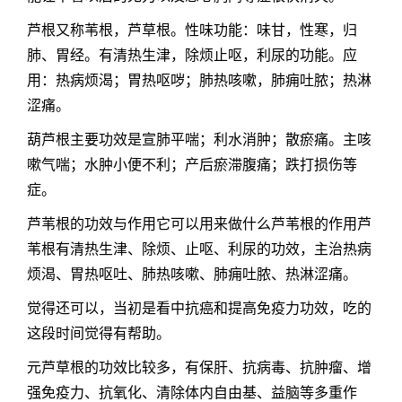
芦根又称苇根，芦草根。性味功能：味甘，性寒，归
肺、胃经。有清热生津，除烦止呕，利尿的功能。应
用：热病烦渴；胃热呕哕；肺热咳嗽，肺痈吐脓；热淋
涩痛。
葫芦根主要功效是宣肺平喘；利水消肿；散瘀痛。主咳
嗽气喘；水肿小便不利；产后瘀滞腹痛；跌打损伤等
症。
芦苇根的功效与作用它可以用来做什么
芦苇根的作用
芦
苇根有清热生津、除烦、止呕、利尿的功效，主治热病
烦渴、胃热呕吐、肺热咳嗽、肺痈吐脓、热淋涩痛。
觉得还可以，当初是看中抗癌和提高免疫力功效，吃的
这段时间觉得有帮助。
元芦草根的功效比较多，有保肝、抗病毒、抗肿瘤、增
强免疫力、抗氧化、清除体内自由基、益脑等多重作