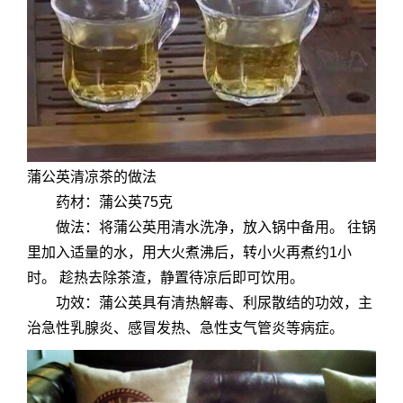
蒲公英清凉茶的做法
药材：蒲公英75克
做法：将蒲公英用清水洗净，放入锅中备用。 往锅
里加入适量的水，用大火煮沸后，转小火再煮约1小
时。 趁热去除茶渣，静置待凉后即可饮用。
功效：蒲公英具有清热解毒、利尿散结的功效，主
治急性乳腺炎、感冒发热、急性支气管炎等病症。