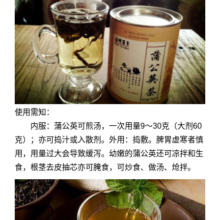
使用需知：
内服：蒲公英可煎汤，一次用量9～30克（大剂60
克）；亦可捣汁或入散剂。外用：捣敷。脾胃虚寒者慎
用，用量过大会导致缓泻。幼嫩的蒲公英还可凉拌和生
食，根茎去皮抽芯亦可腌食，可炒食、做汤、炝拌。