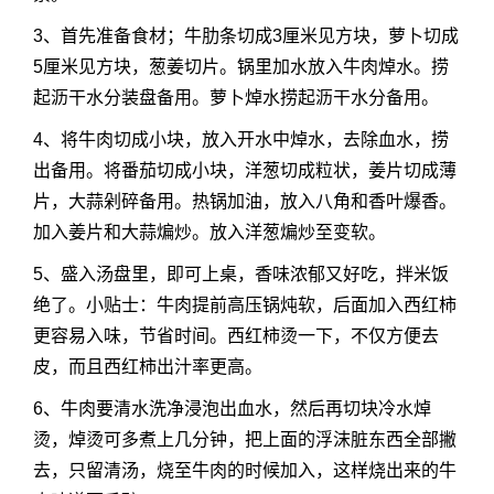
3、首先准备食材；牛肋条切成3厘米见方块，萝卜切成
5厘米见方块，葱姜切片。锅里加水放入牛肉焯水。捞
起沥干水分装盘备用。萝卜焯水捞起沥干水分备用。
4、将牛肉切成小块，放入开水中焯水，去除血水，捞
出备用。将番茄切成小块，洋葱切成粒状，姜片切成薄
片，大蒜剁碎备用。热锅加油，放入八角和香叶爆香。
加入姜片和大蒜煸炒。放入洋葱煸炒至变软。
5、盛入汤盘里，即可上桌，香味浓郁又好吃，拌米饭
绝了。小贴士：牛肉提前高压锅炖软，后面加入西红柿
更容易入味，节省时间。西红柿烫一下，不仅方便去
皮，而且西红柿出汁率更高。
6、牛肉要清水洗净浸泡出血水，然后再切块冷水焯
烫，焯烫可多煮上几分钟，把上面的浮沫脏东西全部撇
去，只留清汤，烧至牛肉的时候加入，这样烧出来的牛