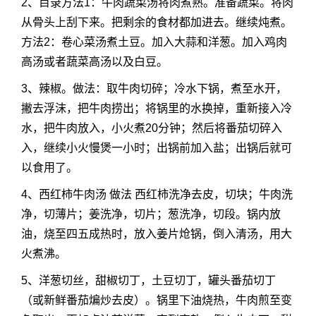
2、目录方法1：牛肉蔬菜汤将肉煮熟。准备蔬菜。将肉
从骨头上刮下来。把剩余的食材都加进去。继续炖煮。
方法2：卷心菜汤煮土豆。加入大蒜和洋葱。加入鸡肉
高汤或者蔬菜高汤以及白豆。
3、辣椒。做法：取牛肉切碎；冷水下锅，煮至水开，
撇去浮沫，把牛肉捞出；将锅里的水换掉，重新接入冷
水，把牛肉放入，小火煮20分钟；然后将番茄切碎入
入，继续小火慢煲一小时；出锅前加入盐；出锅后就可
以食用了。
4、西红柿牛肉汤 做法 西红柿洗净去皮，切块；牛肉洗
净，切薄片；姜洗净，切片；葱洗净，切段。锅内放
油，烧至四五成热时，放入姜片炝锅，倒入清汤，用大
火煮沸。
5、洋葱切丝，甜椒切丁，土豆切丁，罐头番茄切丁
（或新鲜番茄煸炒去皮）。锅里下油烧热，牛肉煎至变