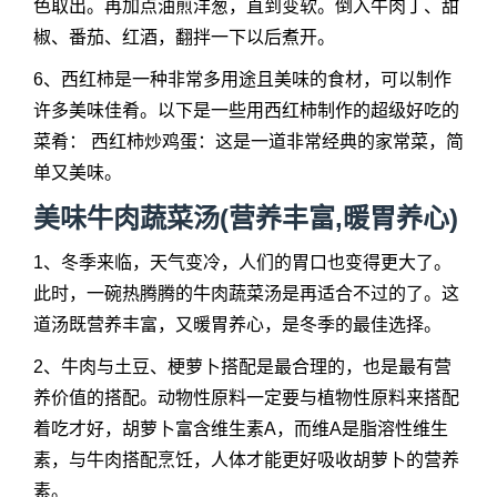
色取出。再加点油煎洋葱，直到变软。倒入牛肉丁、甜
椒、番茄、红酒，翻拌一下以后煮开。
6、西红柿是一种非常多用途且美味的食材，可以制作
许多美味佳肴。以下是一些用西红柿制作的超级好吃的
菜肴： 西红柿炒鸡蛋：这是一道非常经典的家常菜，简
单又美味。
美味牛肉蔬菜汤
(营养丰富,暖胃养心)
1、冬季来临，天气变冷，人们的胃口也变得更大了。
此时，一碗热腾腾的牛肉蔬菜汤是再适合不过的了。这
道汤既营养丰富，又暖胃养心，是冬季的最佳选择。
2、牛肉与土豆、梗萝卜搭配是最合理的，也是最有营
养价值的搭配。动物性原料一定要与植物性原料来搭配
着吃才好，胡萝卜富含维生素A，而维A是脂溶性维生
素，与牛肉搭配烹饪，人体才能更好吸收胡萝卜的营养
素。