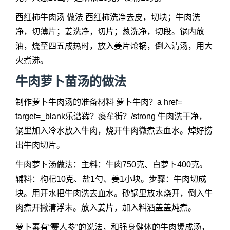
西红柿牛肉汤 做法 西红柿洗净去皮，切块；牛肉洗
净，切薄片；姜洗净，切片；葱洗净，切段。锅内放
油，烧至四五成热时，放入姜片炝锅，倒入清汤，用大
火煮沸。
牛肉萝卜苗汤的做法
制作萝卜牛肉汤的准备材料 萝卜牛肉？a href=
target=_blank乐谱鞴？痰牟街？/strong 牛肉洗干净，
锅里加入冷水放入牛肉，烧开牛肉微煮去血水。焯好捞
出牛肉切片。
牛肉萝卜汤做法：主料：牛肉750克、白萝卜400克。
辅料：枸杞10克、盐1勺、姜1小块。步骤：牛肉切成
块。用开水把牛肉洗去血水。砂锅里放水烧开，倒入牛
肉煮开撇清浮末。放入姜片，加入料酒盖盖炖煮。
萝卜素有“赛人参”的说法，和强身健体的牛肉煲成汤，