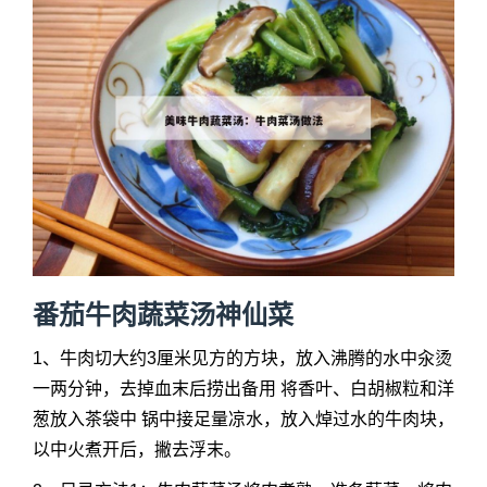
番茄牛肉蔬菜汤神仙菜
1、牛肉切大约3厘米见方的方块，放入沸腾的水中汆烫
一两分钟，去掉血末后捞出备用 将香叶、白胡椒粒和洋
葱放入茶袋中 锅中接足量凉水，放入焯过水的牛肉块，
以中火煮开后，撇去浮末。