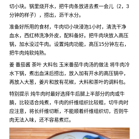
切小块。锅里烧开水，把牛肉条放进去煮一会儿（2，3
分钟的样子），捞出，沥干水分。
准备好所用的食材，牛肉切小块浸泡1小时，清洗干净
血水，西红柿洗净外皮，配料备好。把牛肉块放入高压
锅，加水没过牛肉。设置炖肉功能，高压15分钟左右，
把牛肉炖软炖熟。
姜 番茄酱 茶叶 大料包 玉米番茄牛肉汤的做法 将牛肉冷
水下锅，煮出血沫后捞出，放入加有开水的高压锅中，
再放入大葱，姜片和放有花椒，大料和茶叶的调料包。
特别提示 炖牛肉时最好选择牛后腿上半部分的肉或牛
腩，比较适合炖煮，牛肉的纤维组织比较粗，切牛肉时
应注意，将长纤维切断，不能顺着纤维组织切，否则牛
肉无法入味，还不容易煮烂。