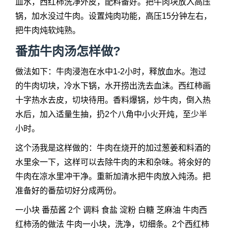
血水，西红柿洗净外皮，配料备好。把牛肉块放入高压
锅，加水没过牛肉。设置炖肉功能，高压15分钟左右，
把牛肉炖软炖熟。
番茄牛肉汤怎样做?
做法如下：牛肉浸泡在水中1-2小时，释放血水。泡过
的牛肉切块，冷水下锅，水开捞出洗去血沫。西红柿画
十字热水去皮，切块待用。香料爆锅，炒牛肉，倒入热
水后，加入适量生抽，扔2个八角中小火开炖，至少半
小时。
这个汤我是这样做的：牛肉在烧开的加过葱姜和料酒的
水里氽一下，这样可以去除牛肉的末和杂味。将氽好的
牛肉在凉水里冲干净。重新加清水把牛肉放入炖汤。把
准备好的番茄切好分成两份。
一小块 番茄酱 2个 调料 食盐 淀粉 白糖 芝麻油 牛肉西
红柿汤的做法 牛肉一小块，洗净，切细条。2个西红柿