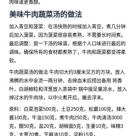
肉味道更香醇。
美味牛肉蔬菜汤的做法
加入青豆和菠菜：在汤快熟的时候加入青豆，煮几分钟
后加入菠菜，因为菠菜很容易煮熟，不需要长时间煮。
最后调整：尝一下汤的味道，根据个人口味进行最后的
调味。确保所有的食材都煮熟了，牛肉和蔬菜都变得柔
软。
牛肉蔬菜汤的做法 牛肉切大约3厘米见方的方块，放入
沸腾的水中汆烫一两分钟，去掉血末后捞出备用 将香
叶、白胡椒粒和洋葱放入茶袋中 锅中接足量凉水，放入
焯过水的牛肉块，以中火煮开后，撇去浮末。
原料：白菜泡菜500克，土豆250克，松蘑100克，辣大
酱100克，牛油150克，煮牛肉250克，牛肉清汤3000
克，醋50克，盐20克，胡椒面5克，生姜10克，味精3
克，大葱20鸯，芝麻油10克，淀粉15克。