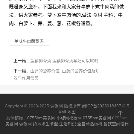
既暖身又滋补。下面我来和大家分享萝卜煮牛肉汤的做
法，供大家参考。萝卜煮牛肉汤的.做法 食材 主料：牛
肉、白萝卜、蒜、姜、葱、花椒各适量。
美味牛肉蔬菜汤
上一篇：
莲藕排骨汤 莲藕排骨汤孕妇可以喝吗
下一篇：
山药的营养价值_山药的营养价值及功
效与作用禁忌
Copyright © 2023-2025 做饭网 版权所有
闽ICP备2023018497号-5
XML地图
友情链接：
0755bm美食网
小旋风模板网
0755bm美食网
0755bm
美食网
做饭网
绝地求生卡盟
生活知识
全自动贴标机
餐饮空间设计