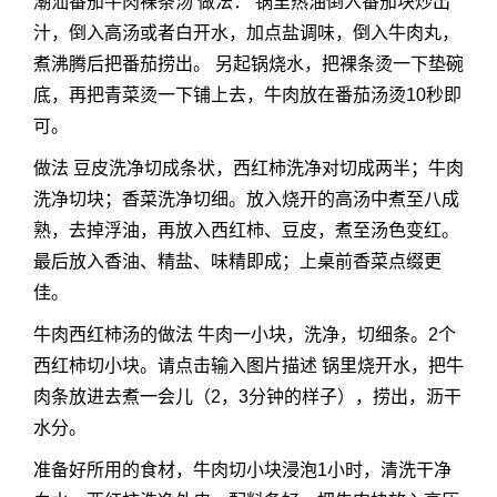
潮汕番茄牛肉裸条汤 做法： 锅里热油倒入番茄块炒出
汁，倒入高汤或者白开水，加点盐调味，倒入牛肉丸，
煮沸腾后把番茄捞出。 另起锅烧水，把裸条烫一下垫碗
底，再把青菜烫一下铺上去，牛肉放在番茄汤烫10秒即
可。
做法 豆皮洗净切成条状，西红柿洗净对切成两半；牛肉
洗净切块；香菜洗净切细。放入烧开的高汤中煮至八成
熟，去掉浮油，再放入西红柿、豆皮，煮至汤色变红。
最后放入香油、精盐、味精即成；上桌前香菜点缀更
佳。
牛肉西红柿汤的做法 牛肉一小块，洗净，切细条。2个
西红柿切小块。请点击输入图片描述 锅里烧开水，把牛
肉条放进去煮一会儿（2，3分钟的样子），捞出，沥干
水分。
准备好所用的食材，牛肉切小块浸泡1小时，清洗干净