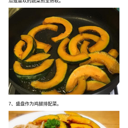
瓜或喜欢的蔬菜煎至熟软。
7、盛盘作为鸡腿排配菜。