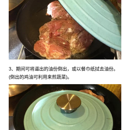
3、期间可将逼出的油份倒出，或以餐巾纸拭去油份。
(倒出的鸡油可利用来煎蔬菜)。