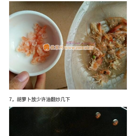
7，胡萝卜放少许油翻炒几下