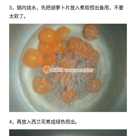
3，锅内烧水，先把胡萝卜片放入煮软捞出备用，不要
太软了。
4，再放入西兰花煮成绿色捞出。