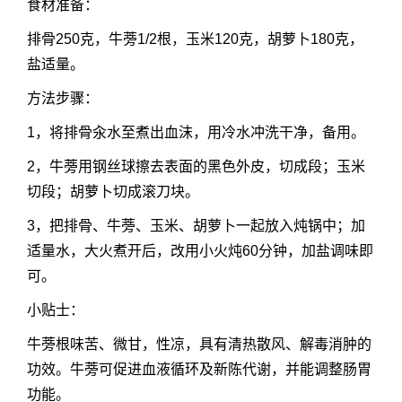
食材准备：
排骨250克，牛蒡1/2根，玉米120克，胡萝卜180克，
盐适量。
方法步骤：
1，将排骨汆水至煮出血沫，用冷水冲洗干净，备用。
2，牛蒡用钢丝球擦去表面的黑色外皮，切成段；玉米
切段；胡萝卜切成滚刀块。
3，把排骨、牛蒡、玉米、胡萝卜一起放入炖锅中；加
适量水，大火煮开后，改用小火炖60分钟，加盐调味即
可。
小贴士：
牛蒡根味苦、微甘，性凉，具有清热散风、解毒消肿的
功效。牛蒡可促进血液循环及新陈代谢，并能调整肠胃
功能。