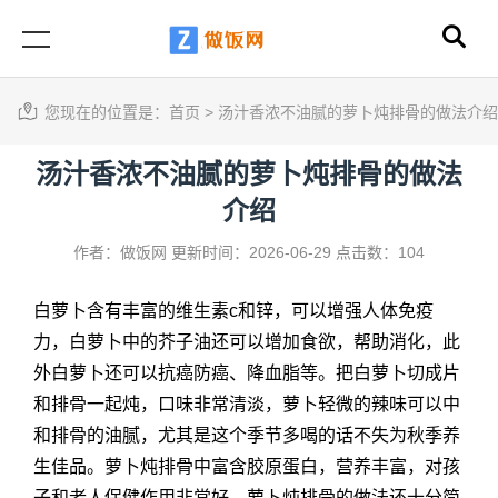
您现在的位置是：
首页
>
汤汁香浓不油腻的萝卜炖排骨的做法介绍
汤汁香浓不油腻的萝卜炖排骨的做法
介绍
作者：做饭网
更新时间：2026-06-29
点击数：104
白萝卜含有丰富的维生素c和锌，可以增强人体免疫
力，白萝卜中的芥子油还可以增加食欲，帮助消化，此
外白萝卜还可以抗癌防癌、降血脂等。把白萝卜切成片
和排骨一起炖，口味非常清淡，萝卜轻微的辣味可以中
和排骨的油腻，尤其是这个季节多喝的话不失为秋季养
生佳品。萝卜炖排骨中富含胶原蛋白，营养丰富，对孩
子和老人保健作用非常好。
萝卜炖排骨的做法
还十分简