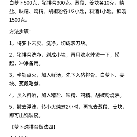
白萝卜500克，猪排骨300克。葱段、姜块各10克，精
盐、味精、鸡精、胡椒粉各1/2小匙，料酒1小匙，鲜汤
1500克。
方法步骤：
1，将萝卜去皮、洗净，切成滚刀块。
2，猪排骨洗净，剁成小块，再用沸水焯烫一下，捞
起，冲净备用。
3，坐锅点火，加入鲜汤，先下入猪排骨、白萝卜、姜
块、葱段略煮。
4，烹入料酒，加入精盐、味精、鸡精、胡椒粉烧沸。
5，撇去浮沫，转小火炖煮2小时，再拣去葱段、姜块，
即可出锅装碗。
【萝卜炖排骨做法四】