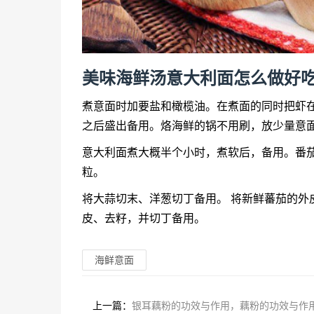
美味海鲜汤意大利面怎么做好吃
煮意面时加要盐和橄榄油。在煮面的同时把虾
之后盛出备用。烙海鲜的锅不用刷，放少量意
意大利面煮大概半个小时，煮软后，备用。番
粒。
将大蒜切末、洋葱切丁备用。 将新鲜蕃茄的外
皮、去籽，并切丁备用。
海鲜意面
上一篇：
银耳藕粉的功效与作用，藕粉的功效与作