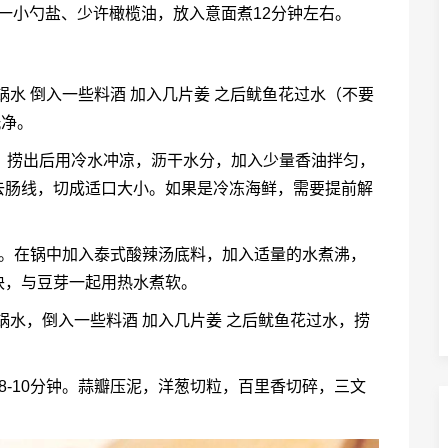
入一小勺盐、少许橄榄油，放入意面煮12分钟左右。
锅水 倒入一些料酒 加入几片姜 之后鱿鱼花过水（不要
洗净。
，捞出后用冷水冲凉，沥干水分，加入少量香油拌匀，
去肠线，切成适口大小。如果是冷冻海鲜，需要提前解
用。在锅中加入泰式酸辣汤底料，加入适量的水煮沸，
块，与豆芽一起用热水煮软。
一锅水，倒入一些料酒 加入几片姜 之后鱿鱼花过水，捞
8-10分钟。蒜瓣压泥，洋葱切粒，百里香切碎，三文