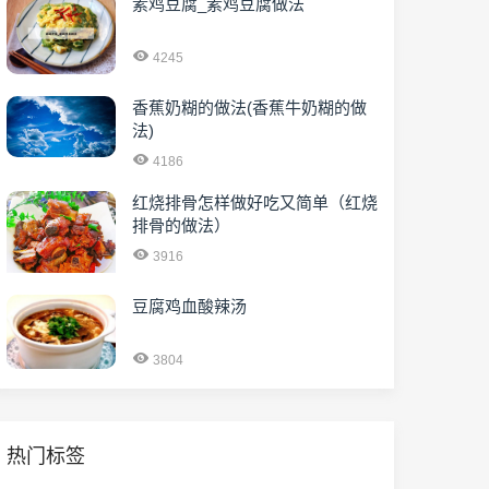
素鸡豆腐_素鸡豆腐做法
4245
香蕉奶糊的做法(香蕉牛奶糊的做
法)
4186
红烧排骨怎样做好吃又简单（红烧
排骨的做法）
3916
豆腐鸡血酸辣汤
3804
热门标签