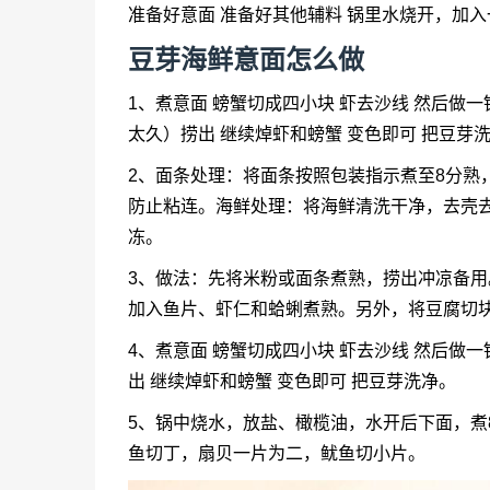
准备好意面 准备好其他辅料 锅里水烧开，加
豆芽海鲜意面怎么做
1、煮意面 螃蟹切成四小块 虾去沙线 然后做一
太久）捞出 继续焯虾和螃蟹 变色即可 把豆芽
2、面条处理：将面条按照包装指示煮至8分熟
防止粘连。海鲜处理：将海鲜清洗干净，去壳
冻。
3、做法：先将米粉或面条煮熟，捞出冲凉备
加入鱼片、虾仁和蛤蜊煮熟。另外，将豆腐切
4、煮意面 螃蟹切成四小块 虾去沙线 然后做
出 继续焯虾和螃蟹 变色即可 把豆芽洗净。
5、锅中烧水，放盐、橄榄油，水开后下面，煮
鱼切丁，扇贝一片为二，鱿鱼切小片。