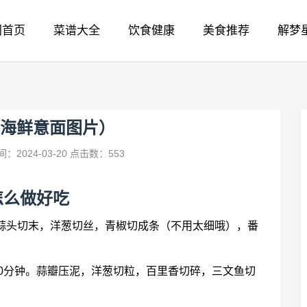
网首页
菜谱大全
饮食健康
美食推荐
解梦
海鲜意面图片）
：2024-03-20
点击数：553
怎么做好吃
。蒜头切末，洋葱切丝，青椒切成条（不用太细哦），番
10分钟。蒜瓣压泥，洋葱切粒，百里香切碎，三文鱼切