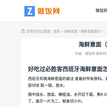
做饭
您现在的位置是：
首页
>
海鲜意面（海鲜意面图片）
海鲜意面（
作者：做饭网
更新时间
好吃过必胜客西班牙
海鲜意面
西班牙风情
海鲜意面
的做法 准备好所有原料
茄切块 取一锅，放水。
锅中烧水，放盐、橄榄油，水开后下面，煮8-
丁，扇贝一片为二，鱿鱼切小片。