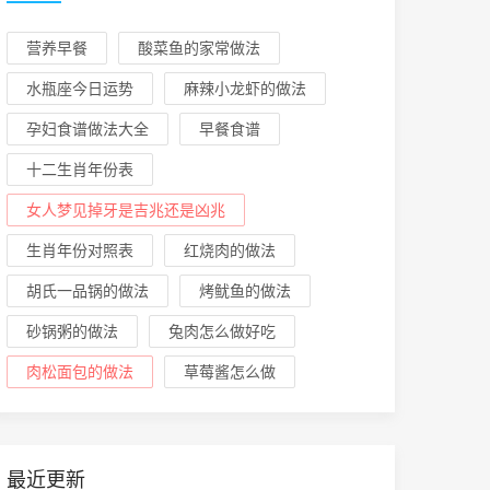
营养早餐
酸菜鱼的家常做法
水瓶座今日运势
麻辣小龙虾的做法
孕妇食谱做法大全
早餐食谱
十二生肖年份表
女人梦见掉牙是吉兆还是凶兆
生肖年份对照表
红烧肉的做法
胡氏一品锅的做法
烤鱿鱼的做法
砂锅粥的做法
兔肉怎么做好吃
肉松面包的做法
草莓酱怎么做
最近更新