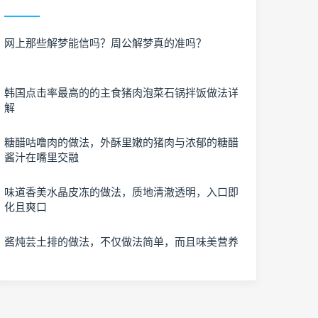
网上那些解梦能信吗？周公解梦真的准吗？
韩国点击率最高的的主食猪肉泡菜石锅拌饭做法详
解
糖醋咕噜肉的做法，外酥里嫩的猪肉与浓郁的糖醋
酱汁在嘴里交融
味道香美水晶皮冻的做法，质地清澈透明，入口即
化且爽口
酱炖芸土排的做法，不仅做法简单，而且味美营养