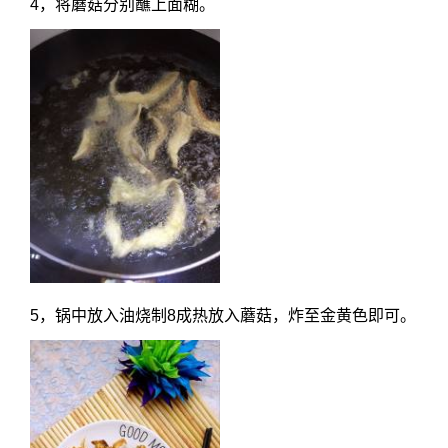
4，将蘑菇分别蘸上面糊。
5，锅中放入油烧制8成热放入蘑菇，炸至金黄色即可。