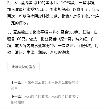
2、木耳蒸鸭蛋 取10的黑木耳、1个鸭蛋、一些冰糖，
加入适量的水搅拌以后，隔水蒸熟就可以食用了，每天
两次，可以治疗阴虚肺燥咳嗽，此偏方对咽干痰少也有
一定的疗效。
3、豆腐糖止咳化痰平喘 材料：豆腐500克，红糖，白
糖各100克。做法：把豆腐当中挖一窝，纳入红，白
糖，放入碗内隔水煮30分钟、一次吃完，连服4次。功
效：清热、生津、润燥、治咳嗽痰喘。
止咳最快的偏方
上一篇：
玉米粥怎么做：玉米粥怎么做好吃又
简单
下一篇：
水煮肉片的做法：水煮肉片的做法和
视频播放