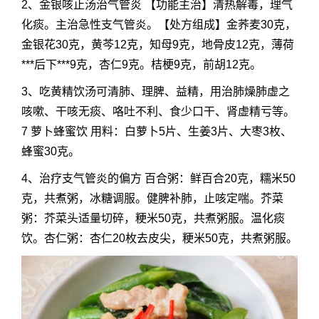
2、金银咳止汤治气管炎 【功能主治】清热解毒，理气
化痰。主治急性支气管炎。【处方组成】金荞麦30克，
金银花30克，黄芩12克，知母9克，地骨皮12克，薄荷
***后下***9克，杏仁9克。桔梗9克，前胡12克。
3、吃黄精饮汤可清肺、理脾、益精，用治肺燥肺虚之
咳嗽、干咳无痰、咯吐不利、食少口干、肾虚精亏等。
7 萝卜蜂蜜饮 用料：白萝卜5片、生姜3片、大枣3枚、
蜂蜜30克。
4、治疗支气管炎的偏方 百合粥：鲜百合20克，糯米50
克，共煮粥，冰糖调服。健脾补肺，止咳定喘。芥菜
粥：芥菜头适量切碎，粳米50克，共煮粥服。温化痰
饮。杏仁粥：杏仁20枚去皮尖，粳米50克，共煮粥服。