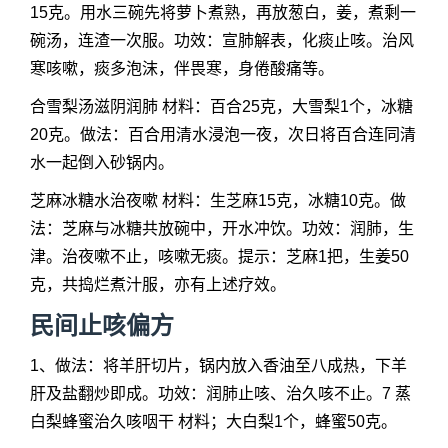
15克。用水三碗先将萝卜煮熟，再放葱白，姜，煮剩一
碗汤，连渣一次服。功效：宣肺解表，化痰止咳。治风
寒咳嗽，痰多泡沫，伴畏寒，身倦酸痛等。
合雪梨汤滋阴润肺 材料：百合25克，大雪梨1个，冰糖
20克。做法：百合用清水浸泡一夜，次日将百合连同清
水一起倒入砂锅内。
芝麻冰糖水治夜嗽 材料：生芝麻15克，冰糖10克。做
法：芝麻与冰糖共放碗中，开水冲饮。功效：润肺，生
津。治夜嗽不止，咳嗽无痰。提示：芝麻1把，生姜50
克，共捣烂煮汁服，亦有上述疗效。
民间止咳偏方
1、做法：将羊肝切片，锅内放入香油至八成热，下羊
肝及盐翻炒即成。功效：润肺止咳、治久咳不止。7 蒸
白梨蜂蜜治久咳咽干 材料；大白梨1个，蜂蜜50克。