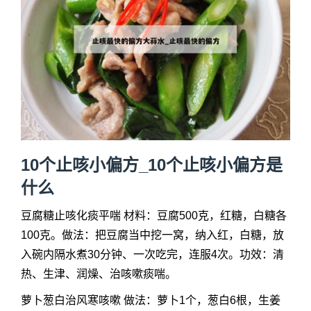
10个止咳小偏方_10个止咳小偏方是
什么
豆腐糖止咳化痰平喘 材料：豆腐500克，红糖，白糖各
100克。做法：把豆腐当中挖一窝，纳入红，白糖，放
入碗内隔水煮30分钟、一次吃完，连服4次。功效：清
热、生津、润燥、治咳嗽痰喘。
萝卜葱白治风寒咳嗽 做法：萝卜1个，葱白6根，生姜