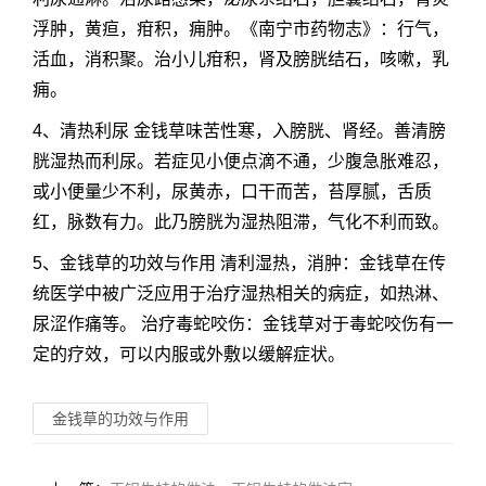
浮肿，黄疸，疳积，痈肿。《南宁市药物志》：行气，
活血，消积聚。治小儿疳积，肾及膀胱结石，咳嗽，乳
痈。
4、清热利尿 金钱草味苦性寒，入膀胱、肾经。善清膀
胱湿热而利尿。若症见小便点滴不通，少腹急胀难忍，
或小便量少不利，尿黄赤，口干而苦，苔厚腻，舌质
红，脉数有力。此乃膀胱为湿热阻滞，气化不利而致。
5、金钱草的功效与作用 清利湿热，消肿：金钱草在传
统医学中被广泛应用于治疗湿热相关的病症，如热淋、
尿涩作痛等。 治疗毒蛇咬伤：金钱草对于毒蛇咬伤有一
定的疗效，可以内服或外敷以缓解症状。
金钱草的功效与作用