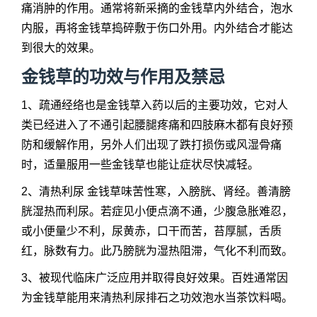
痛消肿的作用。通常将新采摘的金钱草内外结合，泡水
内服，再将金钱草捣碎敷于伤口外用。内外结合才能达
到很大的效果。
金钱草的功效与作用及禁忌
1、疏通经络也是金钱草入药以后的主要功效，它对人
类已经进入了不通引起腰腿疼痛和四肢麻木都有良好预
防和缓解作用，另外人们出现了跌打损伤或风湿骨痛
时，适量服用一些金钱草也能让症状尽快减轻。
2、清热利尿 金钱草味苦性寒，入膀胱、肾经。善清膀
胱湿热而利尿。若症见小便点滴不通，少腹急胀难忍，
或小便量少不利，尿黄赤，口干而苦，苔厚腻，舌质
红，脉数有力。此乃膀胱为湿热阻滞，气化不利而致。
3、被现代临床广泛应用并取得良好效果。百姓通常因
为金钱草能用来清热利尿排石之功效泡水当茶饮料喝。