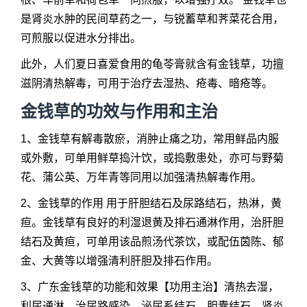
是肾炎水肿的民间草药之一，与锐蓄草和荠菜花合用，
可煎服以促进水分排出。
此外，人们夏日喜爱食用的龟苓膏就含有金钱草，功擅
滋阴清热解毒，可用于治疗去湿热、疮毒、暗疮等。
金钱草的功效与作用和主治
1、金钱草有解毒散瘀，消肿止痛之功，常用鲜品内服
或外敷，可单用鲜草捣汁饮，或捣敷患处，亦可与野菊
花、蒲公英、万年青等同用以加强清热解毒作用。
2、金钱草的作用 用于肝胆结石及尿路结石，热淋，黄
疸。金钱草有良好的利湿退黄及排石通淋作用，治肝胆
结石及黄疸，可单用该品煎汤代茶饮，或配伍茵陈、郁
金、大黄等以增强清利肝胆及排石作用。
3、广东金钱草的功能和效果【功用主治】清热去湿，
利尿通淋。治尿路感染，泌尿系结石，胆囊结石，肾炎