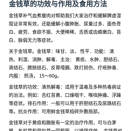
金钱草的功效与作用及食用方法
金钱草补气血煮瘦肉对帮助我们大家治疗和缓解脾虚湿
阻证非常有效，还能缓解小腹肿胀、尿量过多、面色苍
白、疲劳、食欲不振、大便稀稀、舌质或齿痕嫩白、苔
白、脉弱无力等症状。
关于金钱草。金钱草：味甘、淡， 性平．功能： 清
热、利湿、消肿、解毒．主治： 黄疸、水肿、胆结石、
肾结石、膀胱结石、反胃噎膈、跌打损伤、疔疮肿毒．
内服： 煎汤， 15～60g。
金钱草的功效：清热解毒：适用于温毒及多种热毒病证
的治法。例如：舌红苔黄、口燥咽干、喉咙肿痛、浮躁
等症状。排石作用：一般可以用于肝胆结石及尿路结石
等。抗炎作用：可用鲜金钱草捣碎外敷局部。
金钱草对于黄疸和臌胀有一定的治疗作用，可与白茅
根、车前草和荷包草一同煎服，以增强疗效。 金钱草也