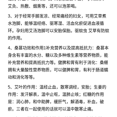
艾灸、热敷、烟熏等，还可以泡茶喝。
3、对于经常手脚发凉、经常痛经的妇女，可用艾草煮
水泡脚，能够温经络、驱寒湿、活血化瘀促进血液循
环。孕妇用艾汤泡脚可以安胎保胎。驱蚊虫 艾草有防蚊
的作用。
4、桑葚功效和作用1补充营养以及提高抵抗力：桑葚本
身含有丰富的水分、糖以及多种维生素等营养物质，能
补充营养和提高抵抗力等。健脾和胃有利于消化：桑椹
拥有大量酸性营养物质，可以健脾和胃，有利于肠道蠕
动和消化等等。
5、艾叶的作用：温经止血，散寒调经，安胎；生姜的
作用：发汗解表，温中止呕，温肺止咳；红糖的作用
是：润心肺，和中助脾，缓肝气，解酒毒，补血，破
瘀。三者在一起使用的话就可以温中散寒止痛。