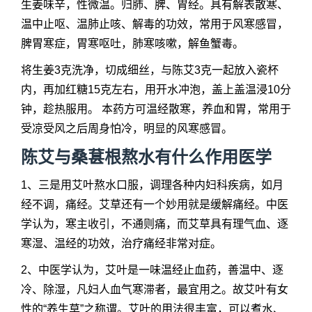
生姜味辛，性微温。归肺、脾、胃经。具有解表散寒、
温中止呕、温肺止咳、解毒的功效，常用于风寒感冒，
脾胃寒症，胃寒呕吐，肺寒咳嗽，解鱼蟹毒。
将生姜3克洗净，切成细丝，与陈艾3克一起放入瓷杯
内，再加红糖15克左右，用开水冲泡，盖上盖温浸10分
钟，趁热服用。 本药方可温经散寒，养血和胃，常用于
受凉受风之后周身怕冷，明显的风寒感冒。
陈艾与桑葚根熬水有什么作用医学
1、三是用艾叶熬水口服，调理各种内妇科疾病，如月
经不调，痛经。艾草还有一个妙用就是缓解痛经。中医
学认为，寒主收引，不通则痛，而艾草具有理气血、逐
寒湿、温经的功效，治疗痛经非常对症。
2、中医学认为，艾叶是一味温经止血药，善温中、逐
冷、除湿，凡妇人血气寒滞者，最宜用之。故艾叶有女
性的“养生草”之称谓。艾叶的用法很丰富，可以煮水、