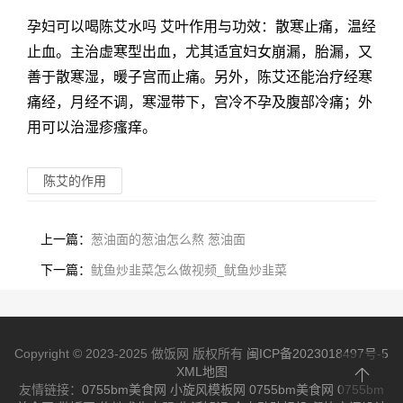
孕妇可以喝陈艾水吗 艾叶作用与功效：散寒止痛，温经
止血。主治虚寒型出血，尤其适宜妇女崩漏，胎漏，又
善于散寒湿，暖子宫而止痛。另外，陈艾还能治疗经寒
痛经，月经不调，寒湿带下，宫冷不孕及腹部冷痛；外
用可以治湿疹瘙痒。
陈艾的作用
上一篇：
葱油面的葱油怎么熬 葱油面
下一篇：
鱿鱼炒韭菜怎么做视频_鱿鱼炒韭菜
Copyright © 2023-2025 做饭网 版权所有
闽ICP备2023018497号-5
XML地图
友情链接：
0755bm美食网
小旋风模板网
0755bm美食网
0755bm