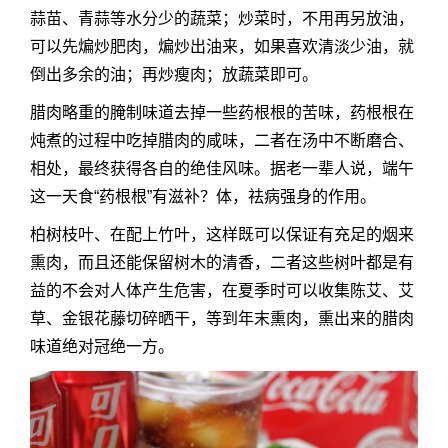
蒜苗、青蒜等水分少的蔬菜；炒菜时，不用再另放油，
可以先煸炒肥肉，煸炒出油来，如果喜欢清淡少油，就
倒出多余的油；再炒瘦肉；放蔬菜即可。
腊肉略重的腌制味道去掉一些药根根的苦味，药根根在
炖煮的过程中吃掉腊肉的咸味，二者在汤中不断磨合、
相处，最终获得各自的绝佳风味。据老一辈人说，端午
这一天食“药根根”有滋补？体，祛病强身的作用。
柏树枝叶、在配上竹叶，这样既可以保证有充足的烟来
熏肉，而且还能保留树木的清香，二者这些树叶都是有
益的不会对人体产生危害，在夏季时可以收集陈艾、艾
草、金银花藤切碎晒干，等到年末熏肉，熏出来的腊肉
味道绝对冠绝一方。