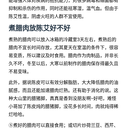
能增强人体对疾病的抵抗能力，对很多病毒和细菌都有
抑制和杀伤的作用，同时还能祛寒湿，温气血。但由于
陈艾性温，阴虚火旺的人群不宜使用。
煮腊肉放陈艾好不好
煮熟的腊肉可以放入冰箱的冷藏室3天左右，煮熟后的
腊肉不宜长时间存放，尤其夏天在室温的条件下，很容
易变质，所以建议及时食用。腊肉作为肉制品，并非长
久不坏，冬至以后，大寒以前制作的腊肉保存得最久且
不易变味。
此外，据说陈皮可以有效分解脂肪，大大降低腊肉的油
腻感，而且还能加速腊肉烂熟。还有助于消化的说。这
种大山里的腊猪脚，真真是香到没朋友啊~好吧，难怪
小哥加了陈皮炖的腊猪脚，没花多长时间，肉就炖得稀
烂哈哈。
⑤煮好的腊肉可以直接食用；或切片炒荷兰豆、西芹、