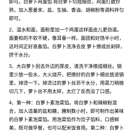
即可。白萝卜鸡蛋馅 将白萝卜切成细丝，鸡蛋打散炒
熟，加入葱姜末、盐、生抽、香油、胡椒粉等调料拌匀
即可。
2、温水和面，面粉里加一个鸡蛋这样面皮儿更劲道。
面要和的不软不硬，像耳垂一样。面团和好饧半小时，
这时间正好准备馅。白萝卜洗净去皮 萝卜擦成丝剁碎，
挤干水分。
3、大白萝卜刮去外边的厚皮，清洗干净擦成细丝。锅
里少放一些水，大火烧开，把擦好的白萝卜细丝放进锅
里，焯烫一下。焯烫过的萝卜丝沥干水分，用菜刀稍微
切几下，萝卜丝不用太碎，太烂了反而没了口感。
4、第一种：白萝卜素泡菜馅。将白萝卜和辣椒粉混
合，加入适量的盐和糖，腌制数小时，即可制作出美味
的白萝卜素泡菜馅。用泡菜馅作为饺子馅料，口感鲜
美，既可做早餐，也可以配米饭食用。第二种：白萝卜