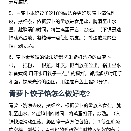
素豆腐馅。
5、白萝卜素馅饺子这样的做法会更好吃 箩卜清洗削
皮，擦细条，依据箩卜的量放进食用盐，腌渍至出水
量。趁腌渍的时间，将生鸡蛋开启，炒过。（下锅迅速
拖动鸡蛋液，凝结碎一点便捷裹皮。）等蛋放凉的空
挡，剁姜蒜。
6、萝卜素蒸饺的做法步骤 先准备好洗净的白萝卜一
根，一把粉，一根葱，虾皮，把面放在盆里，锅里坐水
准备煮粉 用开水用筷子一点点的搅拌，都成絮状时用手
和面，揉成光滑的面团，用湿屉布盖上醒20分钟。
青萝卜饺子馅怎么做好吃?
青萝卜洗净去皮，擦细丝，根据萝卜的量放入食盐，腌
制至出水。2 趁腌制的时间，将鸡蛋打开，炒熟。（入
锅快速滑动蛋液，凝固碎一点方便包馅。）3 等蛋晾凉
的空档，剁葱姜。4 炒好的鸡蛋微凉时放入剁好的葱姜