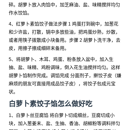
碎。胡萝卜放入肉馅中，加芝麻油、盐、味精搅拌均匀
作水饺馅。
4、红萝卜素馅饺子做法步骤 1 鸡蛋打到碗中，加葱花
和少许盐，打散，锅中多放些油，把鸡蛋炒熟，炒散，
或者用筷子拨散成小块备用。步骤 2 胡萝卜洗干净，去
皮，用擦子擦成细碎末备用。
5、将胡萝卜、木耳、鸡蛋、粉条放入盆中，加入生
抽、盐、味精、鸡粉调味，倒入花生油搅拌均匀。这样
胡萝卜馅制作完成。调馅完成 分面剂子，擀饺子皮（嫌
麻烦的朋友可直接用成品饺子皮），将饺子包成元宝
状。
白萝卜素饺子馅怎么做好吃
1、白萝卜丝豆腐馅 将白萝卜切成细丝，豆腐切成小
块，加入葱姜末、盐、生抽、香油、胡椒粉等调料拌匀