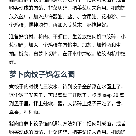
购买现成的肉馅，韭菜切碎，把姜葱切末备用。把肉馅
放入盆中，加入少许酱油、盐、、食用油、花椒粉、一
个鸡蛋，搅拌均匀，再加入姜葱末一起搅拌好。
准备好食材。将肉、干虾仁、生姜放绞肉机中绞碎，小
葱切碎，加入一个鸡蛋在肉馅中。加盐。加料酒和生
抽。搅匀。白萝卜切片。在开水中焯软。放绞肉机中绞
碎。
萝卜肉饺子馅怎么调
煮饺子的时候点三次水，待到饺子全部浮在水面上了，
这个饺子就煮了，可以盛盘子开吃了。步骤 step 20 盛
到盘子里，拌上辣椒，醋，大蒜碎上桌子开吃了，香，
真香，杠杠滴。
猪肉白萝卜饺子馅的调制方法如下：把肉剁成馅，或者
购买现成的肉馅，韭菜切碎，把姜葱切末备用。把肉馅