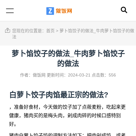
您现在的位置是：
首页
>
萝卜馅饺子的做法_牛肉萝卜馅饺子的做
法
萝卜馅饺子的做法_牛肉萝卜馅饺子
的做法
作者：做饭网
更新时间：2024-03-21
点击数：556
白萝卜饺子肉馅最正宗的做法?
，准备好食材，今天做的饺子加了点莜麦粉，吃起来更
健康，猪肉买的是梅头肉，剁成肉碎的时候口感特别
好。
猪肉白萝卜饺子馅的调制方法如下：把肉剁成馅，或者