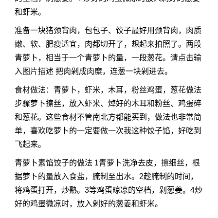
和虾米。
准备一块猪颈背肉，包包子、饺子最好用颈背肉，肉质
嫩、软、肥瘦适宜，肉都切开了，想起来拍照了。两段
青萝卜，相当于一个青萝卜的量，一段葱花。请点击输
入图片描述 把肉剁成肉糜，连葱一块剁进去。
食材做法：青萝卜，虾米，木耳，粉丝鸡蛋，葱花做法
步骤萝卜擦丝，放入虾米、焯好的木耳和粉丝、鸡蛋碎
和葱花。这些食材不管南北方都能买到，做法也非常简
单，喜欢吃萝卜的一定要做一次我这种饺子馅，好吃到
飞起来。
青萝卜素馅饺子的做法 1青萝卜洗净去皮，擦细丝，根
据萝卜的量放入食盐，腌制至出水。2趁腌制的时间，
将鸡蛋打开，炒熟。3等鸡蛋晾凉的空档，剁葱姜。4炒
好的鸡蛋微凉时，放入剁好的葱姜和虾米。