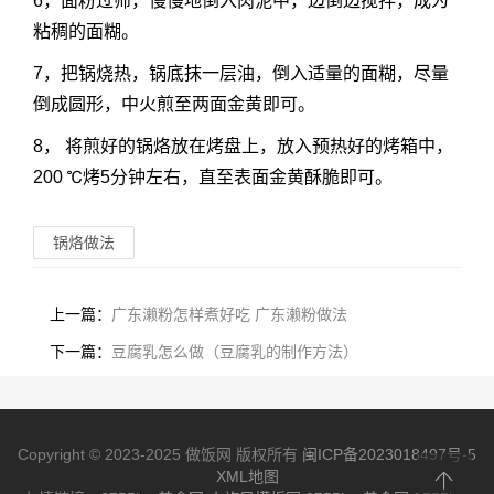
6，面粉过筛，慢慢地倒入肉泥中，边倒边搅拌，成为
粘稠的面糊。
7，把锅烧热，锅底抹一层油，倒入适量的面糊，尽量
倒成圆形，中火煎至两面金黄即可。
8， 将煎好的锅烙放在烤盘上，放入预热好的烤箱中，
200 ℃烤5分钟左右，直至表面金黄酥脆即可。
锅烙做法
上一篇：
广东濑粉怎样煮好吃 广东濑粉做法
下一篇：
豆腐乳怎么做（豆腐乳的制作方法）
Copyright © 2023-2025 做饭网 版权所有
闽ICP备2023018497号-5
XML地图