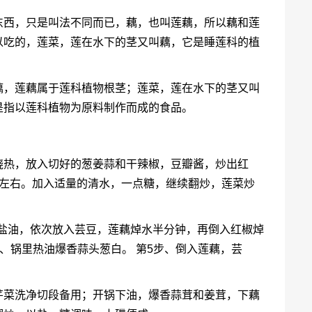
东西，只是叫法不同而已，藕，也叫莲藕，所以藕和莲
以吃的，莲菜，莲在水下的茎又叫藕，它是睡莲科的植
藕，莲藕属于莲科植物根茎；莲菜，莲在水下的茎又叫
是指以莲科植物为原料制作而成的食品。
烧热，放入切好的葱姜蒜和干辣椒，豆瓣酱，炒出红
钟左右。加入适量的清水，一点糖，继续翻炒，莲菜炒
入盐油，依次放入芸豆，莲藕焯水半分钟，再倒入红椒焯
步、锅里热油爆香蒜头葱白。 第5步、倒入莲藕，芸
芹菜洗净切段备用；开锅下油，爆香蒜茸和姜茸，下藕