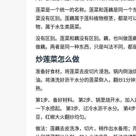
莲菜是一个统一的名称。莲菜和莲藕是同一个
菜没有区别。莲藕属于莲科植物根茎，都是可
物，属于水生类蔬菜。
没有区别。莲菜和藕没有区别。藕，也叫做莲
做藕。两者是同一种东西，只是叫法不同，都
炒莲菜怎么做
准备好食材，将莲菜去皮切片浸泡。锅内倒油
油。将清洗好沥干水分的莲菜倒入，翻炒1分
熟。
第1步、备好材料。 第2步、锅里烧开水，加
一下水捞起。 第3步、过冷水沥干水分。 第4
豆，红椒大火翻炒均匀。
做法：莲藕去皮洗净，切片，稍作出水备用；