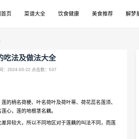
网首页
菜谱大全
饮食健康
美食推荐
解梦
全
的吃法及做法大全
：2024-03-22
点击数：537
，莲的柄名荷梗、叶名荷叶及荷叶蒂、荷花蕊名莲须、
名莲心，莲的地根茎名藕。
化差异较大，所以不同地区对于莲藕的叫法不同，而莲