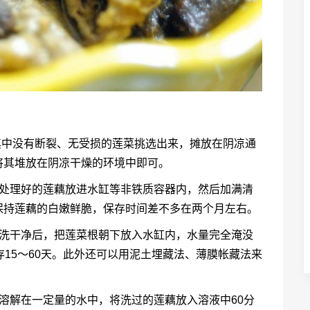
其中没有断裂、无受损的莲菜挑选出来，摊放在阴凉通
将其堆放在阴凉干燥的环境中即可。
把处理好的莲藕放进水缸等非铁质容器内，然后加满清
保持莲藕的白嫩鲜脆，保存时间差不多在两个月左右。
清洗干净后，把莲菜根朝下放入水缸内，水量完全淹没
存15～60天。此外还可以用泥土埋藏法、薄膜帐藏法来
溶解在一定量的水中，将洗过的莲藕放入溶液中60分