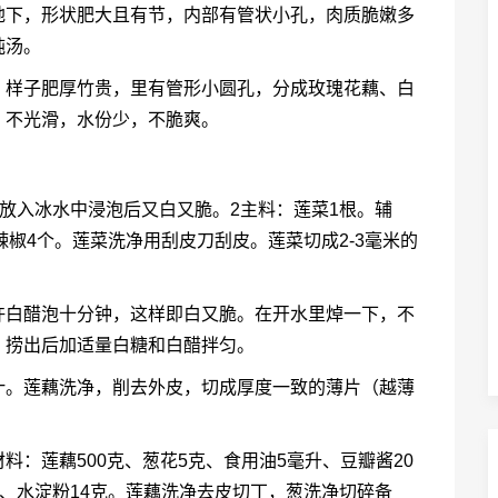
地下，形状肥大且有节，内部有管状小孔，肉质脆嫩多
炖汤。
，样子肥厚竹贵，里有管形小圆孔，分成玫瑰花藕、白
、不光滑，水份少，不脆爽。
后放入冰水中浸泡后又白又脆。2主料：莲菜1根。辅
l、干辣椒4个。莲菜洗净用刮皮刀刮皮。莲菜切成2-3毫米的
许白醋泡十分钟，这样即白又脆。在开水里焯一下，不
。捞出后加适量白糖和白醋拌匀。
汁。莲藕洗净，削去外皮，切成厚度一致的薄片（越薄
：莲藕500克、葱花5克、食用油5毫升、豆瓣酱20
4克、水淀粉14克。莲藕洗净去皮切丁，葱洗净切碎备