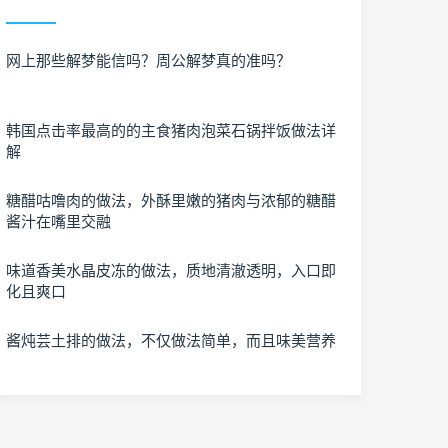
网上那些解梦能信吗？周公解梦真的准吗？
韩国点击率最高的的主食猪肉泡菜石锅拌饭做法详
解
糖醋咕噜肉的做法，外酥里嫩的猪肉与浓郁的糖醋
酱汁在嘴里交融
味道香美水晶皮冻的做法，质地清澈透明，入口即
化且爽口
酱炖芸土排的做法，不仅做法简单，而且味美营养