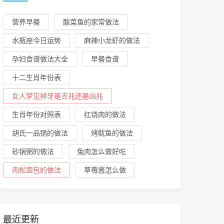
营养早餐
酸菜鱼的家常做法
水瓶座今日运势
麻辣小龙虾的做法
孕妇食谱做法大全
早餐食谱
十二生肖年份表
女人梦见掉牙是吉兆还是凶兆
生肖年份对照表
红烧肉的做法
胡氏一品锅的做法
烤鱿鱼的做法
砂锅粥的做法
兔肉怎么做好吃
肉松面包的做法
草莓酱怎么做
最近更新