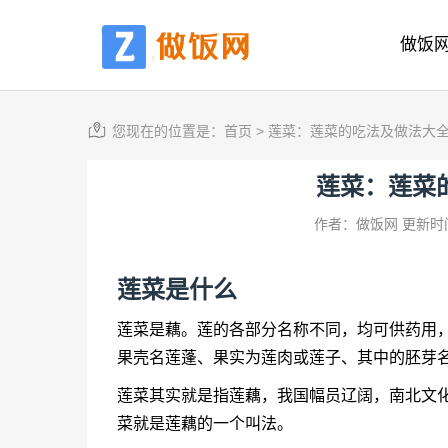
做饭
您现在的位置是：
首页
>
莲菜：莲菜的吃法及做法大
莲菜：莲菜
作者：做饭网
更新时间
莲菜
是什么
莲菜
是藕。莲的各部分名称不同，均可供药用
果壳名莲蓬、果实为莲肉或莲子、其中的胚芽
莲菜其实就是指莲藕，我国幅员辽阔，南北文
菜就是莲藕的一个叫法。