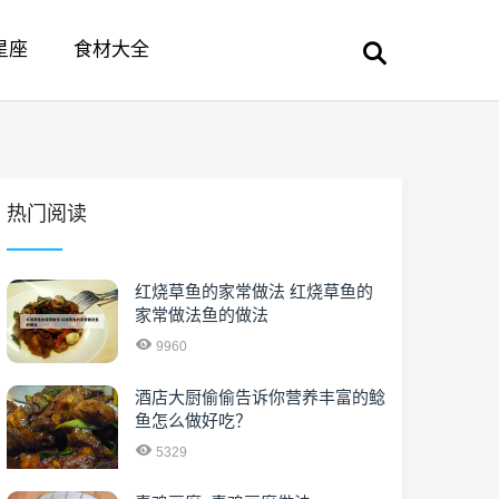
星座
食材大全
热门阅读
红烧草鱼的家常做法 红烧草鱼的
家常做法鱼的做法
9960
酒店大厨偷偷告诉你营养丰富的鲶
鱼怎么做好吃？
5329