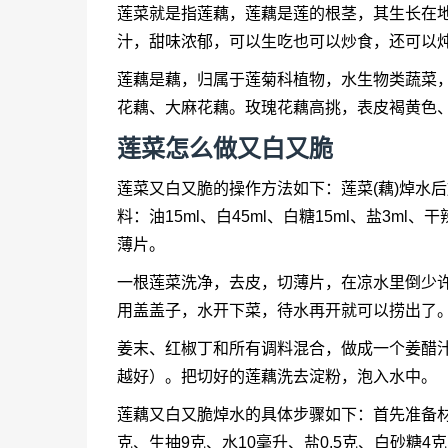
莲菜就是指莲藕，莲藕是莲的根茎，其生长在
汁，甜味浓郁，可以生吃也可以炒食，还可以
莲藕是藕，归属于莲菊科植物，水生物类蔬菜
花藕、大麻花藕。玫瑰花藕高挑，表皮褐黄色
莲菜怎么做又白又脆
莲菜又白又脆的操作方法如下：莲菜(藕)焯水
料：油15ml、白45ml、白糖15ml、盐3m
薄片。
一根莲菜洗净，去皮，切薄片，在凉水里倒少
用盖盖子，水开下菜，待水再开就可以捞出了
姜末、红椒丁和所有调料混合，做成一个姜醋
越好）。把切好的莲藕洗去淀粉，泡入水中。
莲藕又白又脆焯水的具体步骤如下：首先准备材料
克、生抽9克、水10毫升、盐0.5克、白砂糖