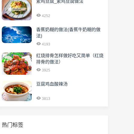
素鸡豆腐_素鸡豆腐做法
4252
香蕉奶糊的做法(香蕉牛奶糊的做
法)
4193
红烧排骨怎样做好吃又简单（红烧
排骨的做法）
3925
豆腐鸡血酸辣汤
3813
热门标签