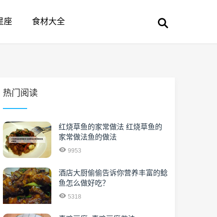
星座
食材大全
热门阅读
红烧草鱼的家常做法 红烧草鱼的
家常做法鱼的做法
9953
酒店大厨偷偷告诉你营养丰富的鲶
鱼怎么做好吃？
5318