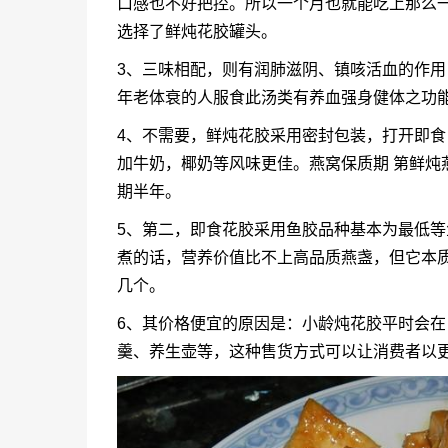
口感也不好把控。所以一个月也就能吃上那么
选择了
鲜炖花胶
罐头。
3、三味相配，则有润肺滋阴、镇咳活血的作
年老体衰的人服食此汤类有养血强身健体之功
4、不需要，鲜炖花胶采用密封包装，打开即
加牛奶，椰奶等风味更佳。燕窝保质期 第鲜炖燕
期半年。
5、第二，即食花胶采用鱼胶品种基本为最低
煮的话，营养价值比不上高品质燕盏，但它本
几个。
6、其价格便宜的原因是：小龄炖花胶平时会
羹、养生壶等，这种售货方式可以让消费者以