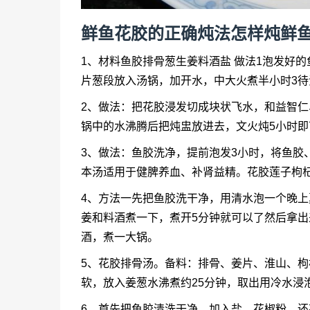
鲜鱼花胶的正确炖法怎样炖鲜
1、材料鱼胶排骨葱生姜料酒盐 做法1泡发好
片葱段放入汤锅，加开水，中大火煮半小时3
2、做法：把花胶浸发切成块状飞水，和益智
锅中的水沸腾后把炖盅放进去，文火炖5小时即
3、做法：鱼胶洗净，提前泡发3小时，将鱼胶
本汤适用于健脾养血、补肾益精。花胶莲子枸
4、方法一先把鱼胶洗干净，用清水泡一个晚
姜和料酒煮一下，煮开5分钟就可以了然后拿
酒，煮一大锅。
5、花胶排骨汤。备料：排骨、姜片、淮山、枸
软，放入姜葱水沸煮约25分钟，取出用冷水浸
6、首先把鱼胶清洗干净，加入盐，花椒粉，还