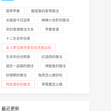
营养早餐
酸菜鱼的家常做法
水瓶座今日运势
麻辣小龙虾的做法
孕妇食谱做法大全
早餐食谱
十二生肖年份表
女人梦见掉牙是吉兆还是凶兆
生肖年份对照表
红烧肉的做法
胡氏一品锅的做法
烤鱿鱼的做法
砂锅粥的做法
兔肉怎么做好吃
肉松面包的做法
草莓酱怎么做
最近更新