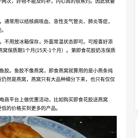
一两次，好物不能及时补，内心真的很焦灼。因此就要
用，通常用以结核病咳血、急性支气管炎、肺炎等症，
能。
食，不用放冰箱保存，外面常温状态即可。可按喜好添
窝保质期1个月(15天-1个月）。第即食花胶奶冻保质
等鱼胶。鱼胶不像燕窝，即食燕窝就算用的是小燕条炖
质仍然是燕窝，燕窝只有大品种细分下来，也只有仅仅
在电商平台上做优惠活动，比如购买即食花胶送燕窝
更低的价格买到更多的产品。