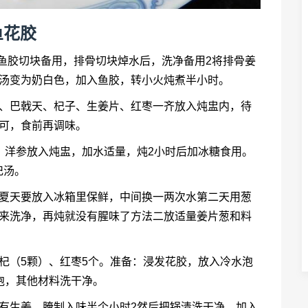
鱼花胶
的鱼胶切块备用，排骨切块焯水后，洗净备用2将排骨姜
待汤变为奶白色，加入鱼胶，转小火炖煮半小时。
仁、巴戟天、杞子、生姜片、红枣一齐放入炖盅内，待
可，食前再调味。
、洋参放入炖盅，加水适量，炖2小时后加冰糖食用。
杞汤。
上夏天要放入冰箱里保鲜，中间换一两次水第二天用葱
出来洗净，再炖就没有腥味了方法二放适量姜片葱和料
杞（5颗）、红枣5个。准备：浸发花胶，放入冷水泡
泡，其他材料洗干净。
有生姜，腌制入味半个小时2然后把锅清洗干净，加入