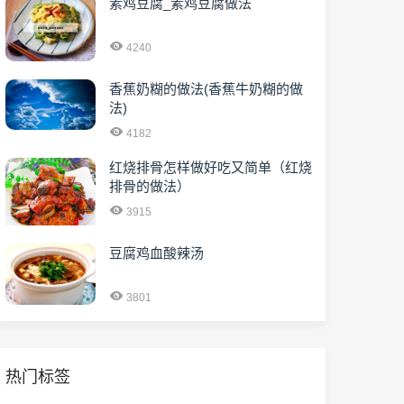
素鸡豆腐_素鸡豆腐做法
4240
香蕉奶糊的做法(香蕉牛奶糊的做
法)
4182
红烧排骨怎样做好吃又简单（红烧
排骨的做法）
3915
豆腐鸡血酸辣汤
3801
热门标签