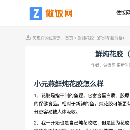
做饭
您现在的位置是：
首页
>
鲜炖花胶（鲜炖花胶价格）
鲜炖花胶（
作者：做饭网
更新时间
小元燕
鲜炖花胶
怎么样
1、花胶是指干制的鱼鳔，它富含蛋白质、胶
的保健食品。相对于新鲜的鱼，炖花胶可能更
分更容易被人体吸收。
2、我一开始也是自己炖花胶吃，但是因为花