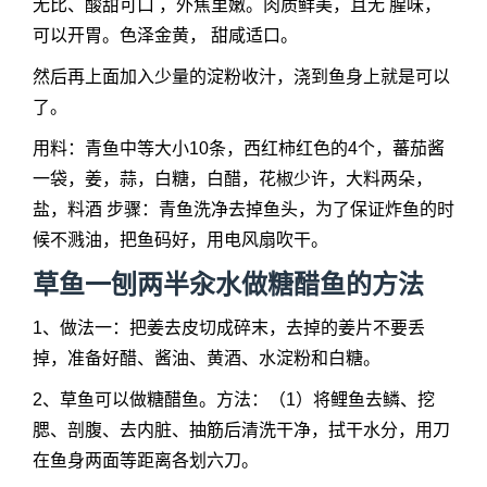
无比、酸甜可口 ，外焦里嫩。肉质鲜美，且无 腥味，
可以开胃。色泽金黄， 甜咸适口。
然后再上面加入少量的淀粉收汁，浇到鱼身上就是可以
了。
用料：青鱼中等大小10条，西红柿红色的4个，蕃茄酱
一袋，姜，蒜，白糖，白醋，花椒少许，大料两朵，
盐，料酒 步骤：青鱼洗净去掉鱼头，为了保证炸鱼的时
候不溅油，把鱼码好，用电风扇吹干。
草鱼一刨两半汆水做糖醋鱼的方法
1、做法一：把姜去皮切成碎末，去掉的姜片不要丢
掉，准备好醋、酱油、黄酒、水淀粉和白糖。
2、草鱼可以做糖醋鱼。方法：（1）将鲤鱼去鳞、挖
腮、剖腹、去内脏、抽筋后清洗干净，拭干水分，用刀
在鱼身两面等距离各划六刀。