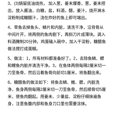
3、(3)锅留底油烧热， 加入葱，姜末爆香，葱，姜末捞
出，放入酱油，白糖，盐，料酒，醋，姜汁，烧开淋水
淀粉制成糖醋汁，浇在炸好的鱼上即可端出。
4、草鱼去掉鱼头、鳞片和内脏，清洗干净，沿背骨从
中间片开，将两侧的鱼肉剔下，再斜刀片成薄块。调入
料酒腌制20分钟。鸡蛋磕入碗中，加入干淀粉，糖醋鱼
做法搅打成蛋糊。
5、做法：1，所有材料都准备好了。2，去除鱼鳞、鳃
和鲤鱼内脏并清洗干净。3，在鱼体两侧每隔2厘米切一
刀至鱼骨，然后沿着鱼骨向前切1厘米，将鱼翻出来。
6、糖醋鱼的做法如下：将鱼去鳞、鳍、腮，内脏洗
净，鱼身两侧每隔2厘米切一刀至鱼骨，然后顺骨切5厘
米，使鱼肉翻起。用姜未、少量盐、淀粉仔细抹遍鱼
身，注意鱼腹内部和鱼身刀口里也需要涂抹。