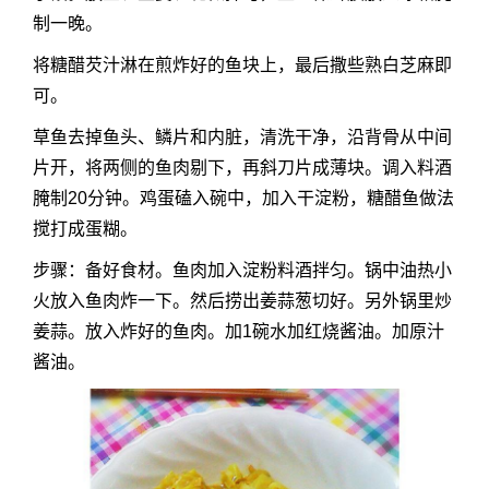
制一晚。
将糖醋芡汁淋在煎炸好的鱼块上，最后撒些熟白芝麻即
可。
草鱼去掉鱼头、鳞片和内脏，清洗干净，沿背骨从中间
片开，将两侧的鱼肉剔下，再斜刀片成薄块。调入料酒
腌制20分钟。鸡蛋磕入碗中，加入干淀粉，糖醋鱼做法
搅打成蛋糊。
步骤：备好食材。鱼肉加入淀粉料酒拌匀。锅中油热小
火放入鱼肉炸一下。然后捞出姜蒜葱切好。另外锅里炒
姜蒜。放入炸好的鱼肉。加1碗水加红烧酱油。加原汁
酱油。