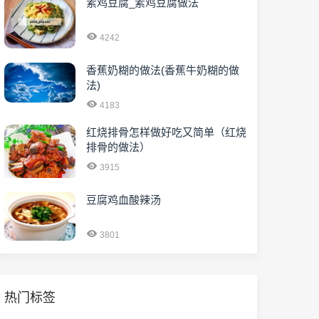
素鸡豆腐_素鸡豆腐做法
4242
香蕉奶糊的做法(香蕉牛奶糊的做
法)
4183
红烧排骨怎样做好吃又简单（红烧
排骨的做法）
3915
豆腐鸡血酸辣汤
3801
热门标签