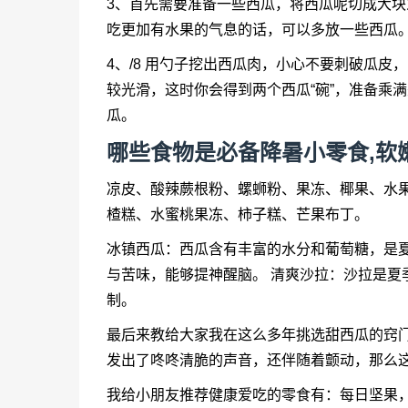
3、首先需要准备一些西瓜，将西瓜呢切成大
吃更加有水果的气息的话，可以多放一些西瓜
4、/8 用勺子挖出西瓜肉，小心不要刺破瓜皮
较光滑，这时你会得到两个西瓜“碗”，准备乘满
瓜。
哪些食物是必备降暑小零食,软
凉皮、酸辣蕨根粉、螺蛳粉、果冻、椰果、水
楂糕、水蜜桃果冻、柿子糕、芒果布丁。
冰镇西瓜：西瓜含有丰富的水分和葡萄糖，是夏季最
与苦味，能够提神醒脑。 清爽沙拉：沙拉是夏
制。
最后来教给大家我在这么多年挑选甜西瓜的窍
发出了咚咚清脆的声音，还伴随着颤动，那么
我给小朋友推荐健康爱吃的零食有：每日坚果