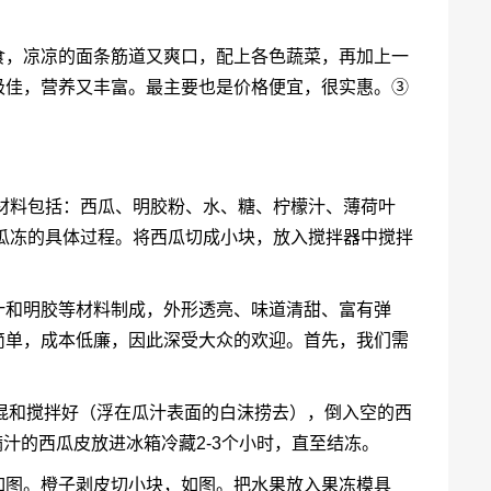
食，凉凉的面条筋道又爽口，配上各色蔬菜，再加上一
极佳，营养又丰富。最主要也是价格便宜，很实惠。③
材料包括：西瓜、明胶粉、水、糖、柠檬汁、薄荷叶
瓜冻
的具体过程。将西瓜切成小块，放入搅拌器中搅拌
汁和明胶等材料制成，外形透亮、味道清甜、富有弹
简单，成本低廉，因此深受大众的欢迎。首先，我们需
汁混和搅拌好（浮在瓜汁表面的白沫捞去），倒入空的西
汁的西瓜皮放进冰箱冷藏2-3个小时，直至结冻。
如图。橙子剥皮切小块，如图。把水果放入果冻模具