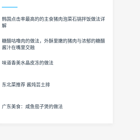
韩国点击率最高的的主食猪肉泡菜石锅拌饭做法详
解
糖醋咕噜肉的做法，外酥里嫩的猪肉与浓郁的糖醋
酱汁在嘴里交融
味道香美水晶皮冻的做法
东北菜推荐 酱炖芸土排
广东美食：咸鱼茄子煲的做法