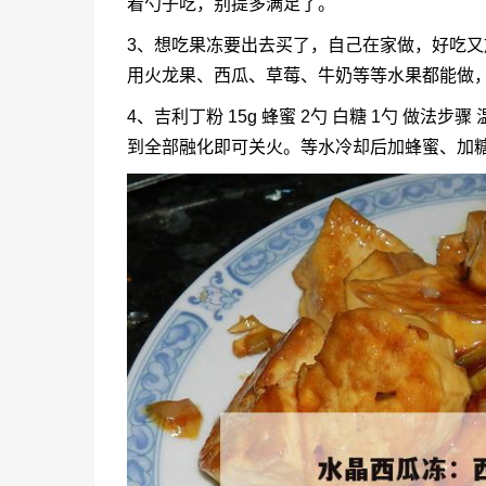
着勺子吃，别提多满足了。
3、想吃果冻要出去买了，自己在家做，好吃
用火龙果、西瓜、草莓、牛奶等等水果都能做
4、吉利丁粉 15g 蜂蜜 2勺 白糖 1勺 做
到全部融化即可关火。等水冷却后加蜂蜜、加