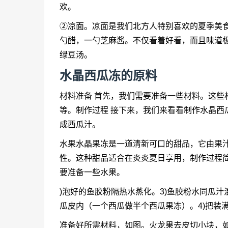
欢。
②凉面。凉面是我们北方人特别喜欢的夏季美
勺醋，一勺芝麻酱。不仅看着好看，而且味道
绿豆汤。
水晶西瓜冻
的原料
材料准备 首先，我们需要准备一些材料。这些
等。制作过程 接下来，我们来看看制作
水晶西
成西瓜汁。
水果水晶果冻是一道清新可口的甜品，它由果
性。这种甜品适合在炎炎夏日享用，制作过程
要准备一些水果。
)泡好的鱼胶粉隔热水蒸化。3)鱼胶粉水同瓜
瓜皮内（一个西瓜做半个西瓜果冻）。4)把装满
准备好所需材料，如图。火龙果去皮切小块，