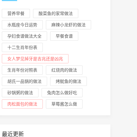
营养早餐
酸菜鱼的家常做法
水瓶座今日运势
麻辣小龙虾的做法
孕妇食谱做法大全
早餐食谱
十二生肖年份表
女人梦见掉牙是吉兆还是凶兆
生肖年份对照表
红烧肉的做法
胡氏一品锅的做法
烤鱿鱼的做法
砂锅粥的做法
兔肉怎么做好吃
肉松面包的做法
草莓酱怎么做
最近更新