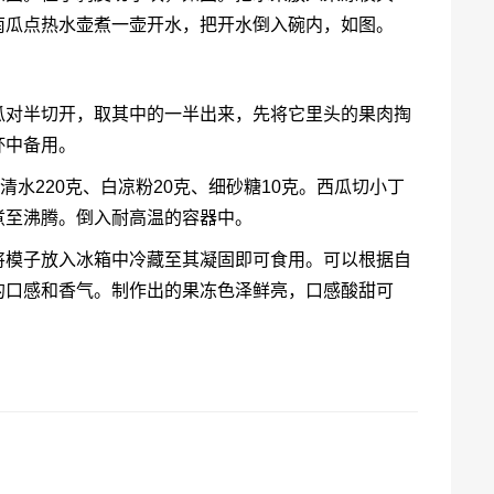
南瓜点热水壶煮一壶开水，把开水倒入碗内，如图。
瓜对半切开，取其中的一半出来，先将它里头的果肉掏
杯中备用。
清水220克、白凉粉20克、细砂糖10克。西瓜切小丁
煮至沸腾。倒入耐高温的容器中。
将模子放入冰箱中冷藏至其凝固即可食用。可以根据自
的口感和香气。制作出的果冻色泽鲜亮，口感酸甜可