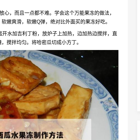
又放心，而且一点都不难。学会这个万能果冻的做法，
，软嫩爽滑，软嫩Q弹，绝对比外面买的果冻好吃。
法步骤 温开水加吉利丁粉，放炉子上加热，边加热边搅拌，直
糖，搅拌均匀。将哈密瓜切成小方丁。