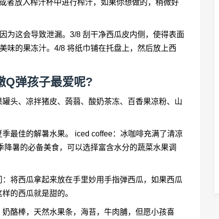
块或者放入榨汁杯中进行榨汁，如果你想做的，稍微好
。
，因为这会导致泄漏。3/8 刮干净西瓜皮内侧，使得表面
美味的果冻汁。4/8 将纸巾铺在托盘上，然后放上西
嫩Q弹孩子最爱呢?
果罐头、凉拌猪皮、蒟蒻、酸奶茶冻、百香果凉粉、山
佳的解暑水果。 iced coffee：冰咖啡充满了清凉
季降暑的必备美食，可以选择富含水分的蔬菜水果调
门：将西瓜拿起来放在手里妙用手指弹西瓜，如果西瓜
这样的西瓜就是甜的。
，奶酪棒，天然水果条，海苔，牛肉脯，但愿小孩喜