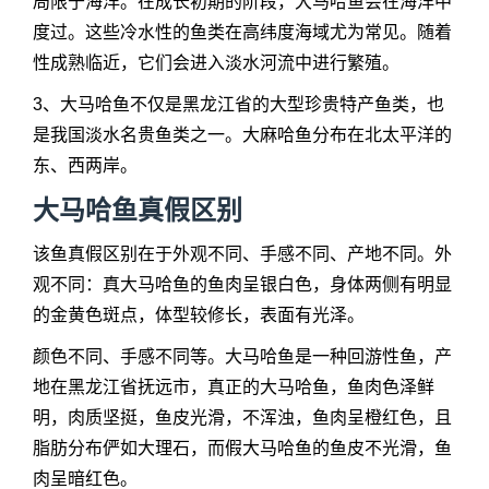
局限于海洋。在成长初期的阶段，大马哈鱼会在海洋中
度过。这些冷水性的鱼类在高纬度海域尤为常见。随着
性成熟临近，它们会进入淡水河流中进行繁殖。
3、大马哈鱼不仅是黑龙江省的大型珍贵特产鱼类，也
是我国淡水名贵鱼类之一。大麻哈鱼分布在北太平洋的
东、西两岸。
大马哈鱼真假区别
该鱼真假区别在于外观不同、手感不同、产地不同。外
观不同：真大马哈鱼的鱼肉呈银白色，身体两侧有明显
的金黄色斑点，体型较修长，表面有光泽。
颜色不同、手感不同等。大马哈鱼是一种回游性鱼，产
地在黑龙江省抚远市，真正的大马哈鱼，鱼肉色泽鲜
明，肉质坚挺，鱼皮光滑，不浑浊，鱼肉呈橙红色，且
脂肪分布俨如大理石，而假大马哈鱼的鱼皮不光滑，鱼
肉呈暗红色。