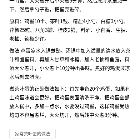
一勺盐，大火煮开后小火煮5分钟，然后放冷水里激一
下。然后拿勺子敲，把蛋壳敲碎。
原料：鸡蛋10个、茶叶1钱、精盐4小勺、白糖3小勺、
花椒25粒、八角3瓣、桂皮2钱，料酒、小茴香、生抽、
老抽、辣椒少许。
做法 鸡蛋凉水入锅煮熟。汤锅中加入适量的清水放入茶
叶和卤蛋料。再加入甘草和冰糖。加入老抽和鱼露，料
酒大火煮开，小火煮上10分钟出香味。煮好的鸡蛋过凉
水后剥去蛋壳。
煮茶叶蛋的正确做法如下：首先准备20个鸡蛋，如果有
土鸡蛋味道会更好，把鸡蛋表面清洗干净。把鸡蛋全部
放入锅中，多加一点水，水要没过鸡蛋，这样鸡蛋受热
均匀不容易煮烂，大火烧开，然后转中火煮8分钟。
家常茶叶蛋的做法