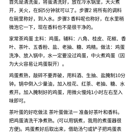
首先是清洗蛋，将蛋清洗好，放在冷水锅里，大火煮
开，关火，在焖5分钟就可以了。步骤2 将所有的调料
在碗里称好，到入水。步骤3 香料呢也称好，在水里稍
微泡它一下，现在香料也不是很干净的。
家常茶鸡蛋 主料：鸡蛋。辅料：八角、桂皮、花椒、香
叶、茶叶、五香粉、盐、老抽、糖、鸡精。做法：鸡蛋
洗净、放入锅中，水一定要没过鸡蛋，中火煮鸡蛋（因
为大火容易让鸡蛋裂开）。
鸡蛋煮熟，敲碎不要弄破，用料酒、生抽、盐腌制10分
钟。锅中倒入少量油，加入桂花、红茶、老抽、糖、水
煮开。加入腌制好的鸡蛋，用微火慢炖1小时左右至入
味即可。
茶叶蛋的好吃做法 茶叶蛋做法一 准备好茶叶和香料。
把鸡蛋清洗干净煮熟。(可以用锅煮，我用的煮蛋器很
方便)。鸡蛋煮好后取出来，借助汤勺或铲子把鸡蛋表