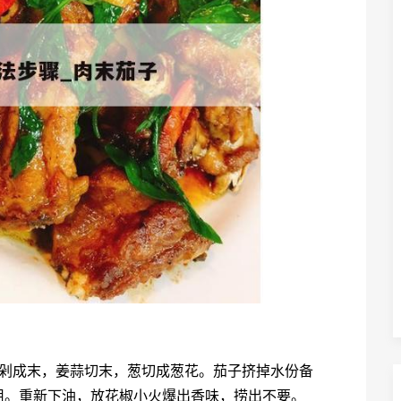
肉剁成末，姜蒜切末，葱切成葱花。茄子挤掉水份备
用。重新下油，放花椒小火爆出香味，捞出不要。