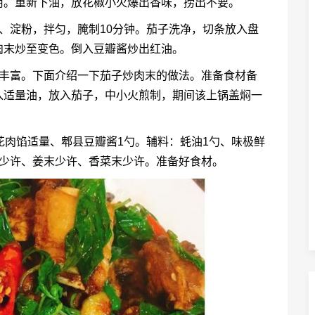
用。重新下油，放花椒小火爆出香味，捞出不要。
、淀粉，拌匀，腌制10分钟。茄子洗净，切条放入盘
肉末炒至变色。倒入豆瓣酱炒出红油。
养丰富。下面介绍一下茄子炒肉末的做法。准备食材备
入适量油，放入茄子，中小火煎制，期间该上锅盖焖一
花肉馅适量、郫县豆瓣酱1勺。辅料：蚝油1勺、味极鲜
末少许、姜末少许、香菜末少许。准备好食材。