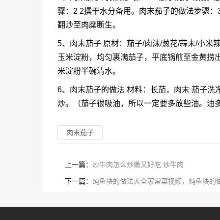
骤：2 2撰干水分备用。肉末茄子的做法步骤：
翻炒至肉糜断生。
5、肉末茄子 原材：茄子/肉沫/葱花/蒜末/小
玉米淀粉，均匀裹满茄子，平底锅煎至金黄捞出
米淀粉半碗清水。
6、肉末茄子的做法 材料：长茄，肉末 茄子
炒。（茄子很吸油，所以一定要多放些油。油
肉末茄子
上一篇：
炒牛肉怎么炒嫩又好吃 炒牛肉
下一篇：
炖鱼块的做法大全家常菜视频，炖鱼块的