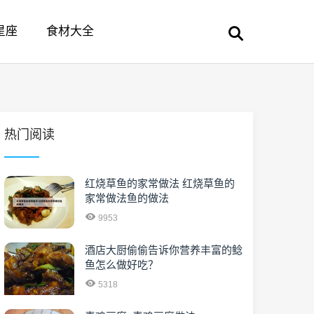
星座
食材大全
热门阅读
红烧草鱼的家常做法 红烧草鱼的
家常做法鱼的做法
9953
酒店大厨偷偷告诉你营养丰富的鲶
鱼怎么做好吃？
5318