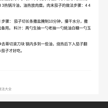
3 3热锅冷油，油热放肉糜。肉末茄子的做法步骤：4 4
米辣 步骤： 茄子切长条撒盐腌制10分钟，攥干水分，撒
备用。 料汁：两勺生抽一勺老抽一勺蚝油白糖一勺玉
洗净去蒂切滚刀块 锅内多到一些油，烧热后下入茄子翻
多茄子才好吃。
做法大全