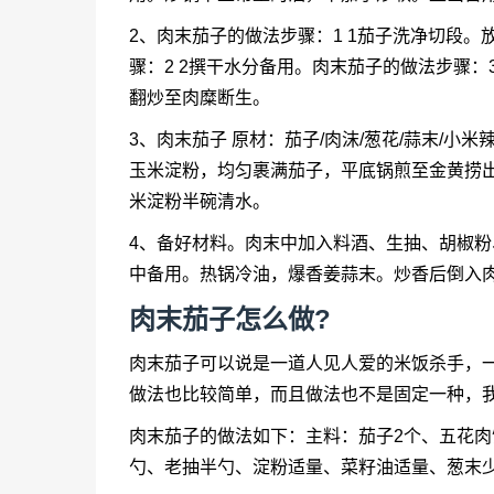
2、肉末茄子的做法步骤：1 1茄子洗净切段
骤：2 2撰干水分备用。肉末茄子的做法步骤：
翻炒至肉糜断生。
3、肉末茄子 原材：茄子/肉沫/葱花/蒜末/小
玉米淀粉，均匀裹满茄子，平底锅煎至金黄捞出
米淀粉半碗清水。
4、备好材料。肉末中加入料酒、生抽、胡椒粉
中备用。热锅冷油，爆香姜蒜末。炒香后倒入
肉末茄子怎么做?
肉末茄子可以说是一道人见人爱的米饭杀手，
做法也比较简单，而且做法也不是固定一种，
肉末茄子的做法如下：主料：茄子2个、五花肉
勺、老抽半勺、淀粉适量、菜籽油适量、葱末