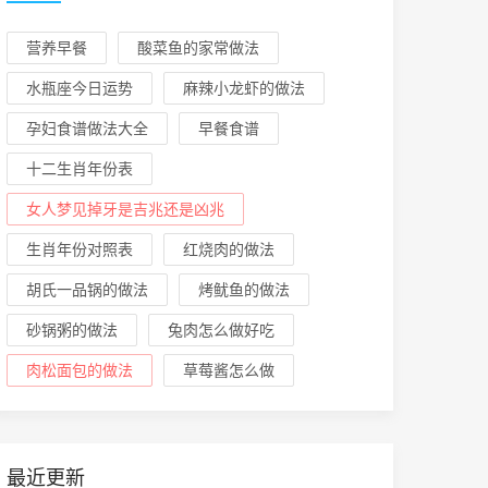
营养早餐
酸菜鱼的家常做法
水瓶座今日运势
麻辣小龙虾的做法
孕妇食谱做法大全
早餐食谱
十二生肖年份表
女人梦见掉牙是吉兆还是凶兆
生肖年份对照表
红烧肉的做法
胡氏一品锅的做法
烤鱿鱼的做法
砂锅粥的做法
兔肉怎么做好吃
肉松面包的做法
草莓酱怎么做
最近更新