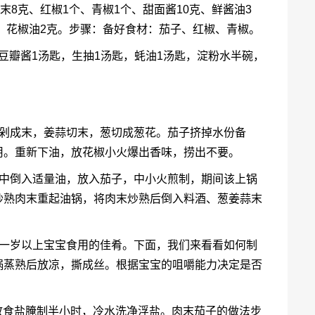
末8克、红椒1个、青椒1个、甜面酱10克、鲜酱油3
克、花椒油2克。步骤：备好食材：茄子、红椒、青椒。
，豆瓣酱1汤匙，生抽1汤匙，蚝油1汤匙，淀粉水半碗，
肉剁成末，姜蒜切末，葱切成葱花。茄子挤掉水份备
用。重新下油，放花椒小火爆出香味，捞出不要。
锅中倒入适量油，放入茄子，中小火煎制，期间该上锅
炒熟肉末重起油锅，将肉末炒熟后倒入料酒、葱姜蒜末
合一岁以上宝宝食用的佳肴。下面，我们来看看如何制
锅蒸熟后放凉，撕成丝。根据宝宝的咀嚼能力决定是否
。放食盐腌制半小时，冷水洗净浮盐。肉末茄子的做法步