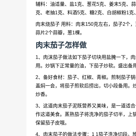
辅料：油适量、盐1克、葱花5克、姜末5克、蒜
克、老抽1克、料酒5克、糖2克、白胡椒粉1
肉末烧茄子 用料：肉末150克左右，茄子2个
蒜片2个蒜瓣，葱1棵。
肉末茄子怎样做
1、肉沫茄子做法如下茄子切块用盐腌一下，
用。炒锅下正常量的油，下茄子炒软。盛出备
2、备好食材：茄子、红椒、青椒。煎制茄子
盖焖一会，将茄子煎软后捞出，切小段备用。
炒香。
3、这道肉末茄子泥既营养又美味，是一道适
作这道美食。蒸熟茄子将洗净的茄子切半，上
保留茄子皮哦。
4、肉末茄子的做法步骤：1 1茄子洗净切段