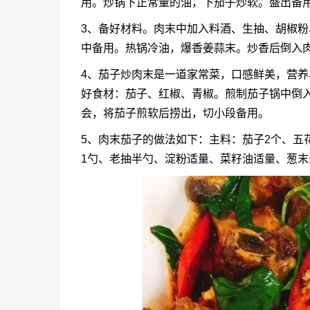
用。炒锅下正常量的油，下茄子炒软。盛出备
3、备好材料。肉末中加入料酒、生抽、胡椒粉
中备用。热锅冷油，爆香姜蒜末。炒香后倒入
4、茄子炒肉末是一道家常菜，口感鲜美，营
好食材：茄子、红椒、青椒。煎制茄子锅中倒
会，将茄子煎软后捞出，切小段备用。
5、肉末茄子的做法如下：主料：茄子2个、五
1勺、老抽半勺、淀粉适量、菜籽油适量、葱