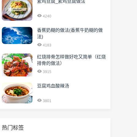
素鸡豆腐_素鸡豆腐做法
4240
香蕉奶糊的做法(香蕉牛奶糊的做
法)
4183
红烧排骨怎样做好吃又简单（红烧
排骨的做法）
3915
豆腐鸡血酸辣汤
3801
热门标签