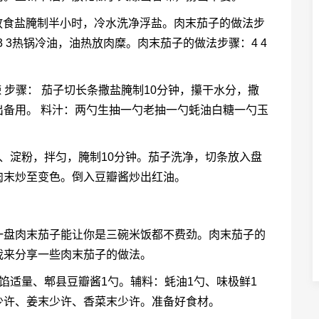
。放食盐腌制半小时，冷水洗净浮盐。肉末茄子的做法步
3 3热锅冷油，油热放肉糜。肉末茄子的做法步骤：4 4
米辣 步骤： 茄子切长条撒盐腌制10分钟，攥干水分，撒
备用。 料汁：两勺生抽一勺老抽一勺蚝油白糖一勺玉
、淀粉，拌匀，腌制10分钟。茄子洗净，切条放入盘
肉末炒至变色。倒入豆瓣酱炒出红油。
一盘肉末茄子能让你是三碗米饭都不费劲。肉末茄子的
我来分享一些肉末茄子的做法。
馅适量、郫县豆瓣酱1勺。辅料：蚝油1勺、味极鲜1
少许、姜末少许、香菜末少许。准备好食材。