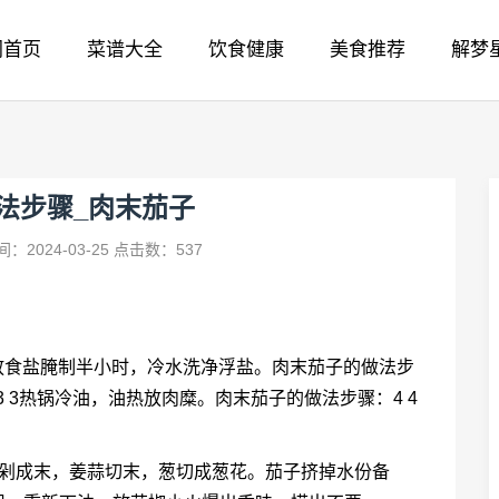
网首页
菜谱大全
饮食健康
美食推荐
解梦
法步骤_肉末茄子
：2024-03-25
点击数：537
。放食盐腌制半小时，冷水洗净浮盐。肉末茄子的做法步
3 3热锅冷油，油热放肉糜。肉末茄子的做法步骤：4 4
肉剁成末，姜蒜切末，葱切成葱花。茄子挤掉水份备