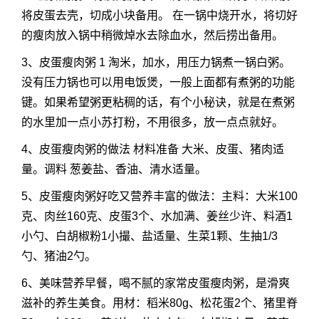
将皮蛋去壳，切成小块备用。 在一锅中烧开水，将切好
的瘦肉放入锅中稍微焯水去除血水，然后捞出备用。
3、皮蛋瘦肉粥 1 淘米，加水，用压力锅煮一锅白粥。
没有压力锅也可以用电饭煲，一般上面都有煮粥的功能
键。如果希望粥更粘稠的话，有个小秘诀，就是在煮粥
的水里加一点小苏打粉，不用很多，放一点点就好。
4、皮蛋瘦肉粥的做法 材料准备 大米、皮蛋、猪肉适
量。调料 葱姜盐、香油、清水适量。
5、皮蛋瘦肉粥好吃又营养丰富的做法：主料：大米100
克、肉丝160克、皮蛋3个、水加满、姜丝少许、料酒1
小勺、白胡椒粉1小撮、盐适量、生菜1颗、生抽1/3
勺、猪油2勺。
6、美味营养早餐，喝不腻的家常皮蛋瘦肉粥，是滑爽
滋补的养生美食。用材：稻米80g、松花蛋2个、猪里脊