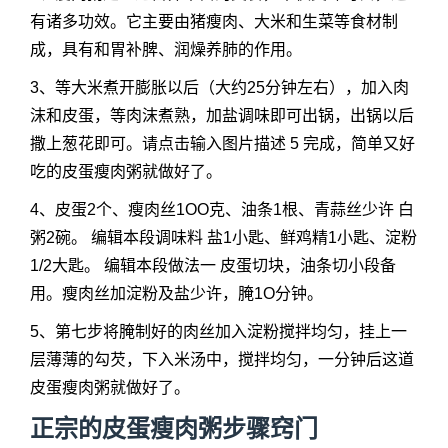
有诸多功效。它主要由猪瘦肉、大米和生菜等食材制
成，具有和胃补脾、润燥养肺的作用。
3、等大米煮开膨胀以后（大约25分钟左右），加入肉
沫和皮蛋，等肉沫煮熟，加盐调味即可出锅，出锅以后
撒上葱花即可。请点击输入图片描述 5 完成，简单又好
吃的皮蛋瘦肉粥就做好了。
4、皮蛋2个、瘦肉丝1OO克、油条1根、青蒜丝少许 白
粥2碗。 编辑本段调味料 盐1小匙、鲜鸡精1小匙、淀粉
1/2大匙。 编辑本段做法一 皮蛋切块，油条切小段备
用。瘦肉丝加淀粉及盐少许，腌1O分钟。
5、第七步将腌制好的肉丝加入淀粉搅拌均匀，挂上一
层薄薄的勾芡，下入米汤中，搅拌均匀，一分钟后这道
皮蛋瘦肉粥就做好了。
正宗的皮蛋瘦肉粥步骤窍门