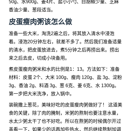
50g、水900g、姜4片、盐小小勺、白胡椒少量、芝麻
香油少量、葱段适当。
皮蛋瘦肉粥该怎么做
准备一些大米，淘洗2遍之后，将其放入清水中浸泡
着。浸泡20分钟左右，就差不多了。然后我们准备适量
的清水，把皮蛋放进去，煮5分钟之后再捞出来。捞出
来之后去皮，切成小块备用。
煮皮蛋瘦肉粥米和水的比例是1：13。方法如下：准备
材料：皮蛋 2个、大米 100g、瘦肉 120g、盐 3g、淀粉
3g、香油 2g、料酒 3g、葱 6克、姜 6克、水 1300g。
第一步把大米洗净，放入锅中。
装碗撒上葱花，美味好吃的皮蛋瘦肉粥做好了！ 这道美
食的关键，除了肉的腌制，米粥的熬制也要注意水量，
水太少粥太干了也不好吃。所以在熬粥的时候偶尔开过
盖看一下，如果少的话再加些热水，然后继续熬制加调