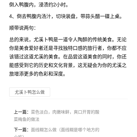
倒入鸭腹内，浸渍约2小时。
4、倒去鸭腹内汤汁，切块装盘，带蒜头醋一碟上桌。
顺带说两句：
总的来说，尤溪卜鸭是一道令人陶醉的传统美食。无论
你是美食爱好者还是寻找独特口感的旅行者，你都不应
该错过这道尤溪的美食。在品尝这道美食的同时，你还
能感受到它的历史和文化背景，这无疑会为你的尤溪之
旅增添更多的色彩和深度。
尤溪卜鸭怎么做
上一篇：
菜色淡白，肉嫩味鲜，爽口开胃的酸
菜梅鱼的做法
下一篇：
面线糊怎么做（面线糊是哪个地方的
小吃）