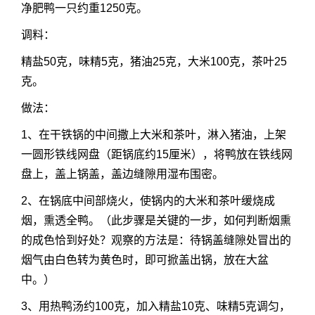
净肥鸭一只约重1250克。
调料：
精盐50克，味精5克，猪油25克，大米100克，茶叶25
克。
做法：
1、在干铁锅的中间撒上大米和茶叶，淋入猪油，上架
一圆形铁线网盘（距锅底约15厘米），将鸭放在铁线网
盘上，盖上锅盖，盖边缝隙用湿布围密。
2、在锅底中间部烧火，使锅内的大米和茶叶缓烧成
烟，熏透全鸭。（此步骤是关键的一步，如何判断烟熏
的成色恰到好处？观察的方法是：待锅盖缝隙处冒出的
烟气由白色转为黄色时，即可掀盖出锅，放在大盆
中。）
3、用热鸭汤约100克，加入精盐10克、味精5克调匀，