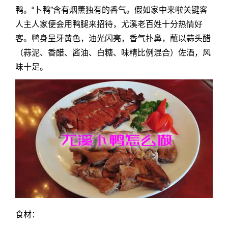
鸭。“卜鸭”含有烟薰独有的香气。假如家中来啦关键客
人主人家便会用鸭腿来招待，尤溪老百姓十分热情好
客。鸭身呈牙黄色，油光闪亮，香气扑鼻，蘸以蒜头醋
（蒜泥、香醋、酱油、白糖、味精比例混合）佐酒，风
味十足。
食材：