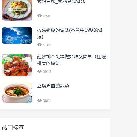
素鸡豆腐_素鸡豆腐做法
4240
香蕉奶糊的做法(香蕉牛奶糊的做
法)
4182
红烧排骨怎样做好吃又简单（红烧
排骨的做法）
3915
豆腐鸡血酸辣汤
3801
热门标签