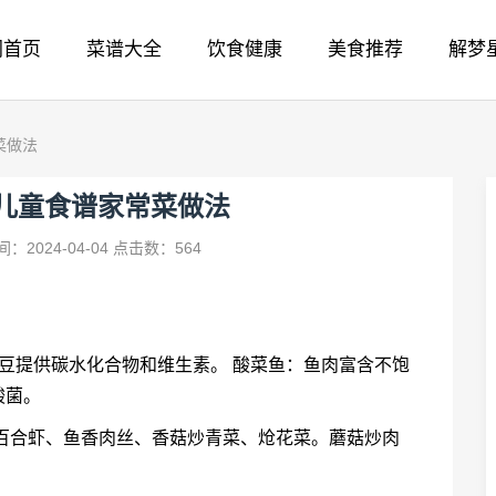
网首页
菜谱大全
饮食健康
美食推荐
解梦
菜做法
 儿童食谱家常菜做法
：2024-04-04
点击数：564
豆提供碳水化合物和维生素。 酸菜鱼：鱼肉富含不饱
酸菌。
、百合虾、鱼香肉丝、香菇炒青菜、炝花菜。蘑菇炒肉