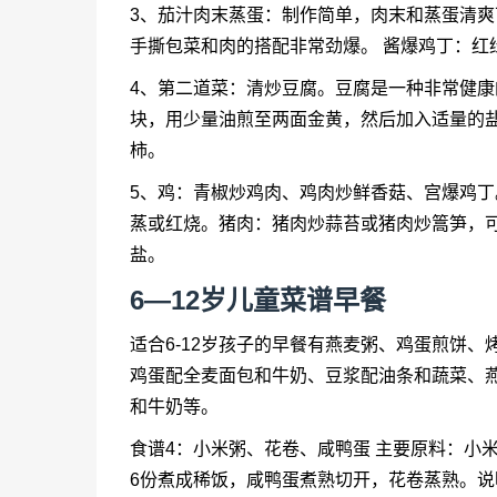
3、茄汁肉末蒸蛋：制作简单，肉末和蒸蛋清爽
手撕包菜和肉的搭配非常劲爆。 酱爆鸡丁：红
4、第二道菜：清炒豆腐。豆腐是一种非常健
块，用少量油煎至两面金黄，然后加入适量的
柿。
5、鸡：青椒炒鸡肉、鸡肉炒鲜香菇、宫爆鸡
蒸或红烧。猪肉：猪肉炒蒜苔或猪肉炒篙笋，
盐。
6—12岁儿童菜谱早餐
适合6-12岁孩子的早餐有燕麦粥、鸡蛋煎饼
鸡蛋配全麦面包和牛奶、豆浆配油条和蔬菜、
和牛奶等。
食谱4：小米粥、花卷、咸鸭蛋 主要原料：小
6份煮成稀饭，咸鸭蛋煮熟切开，花卷蒸熟。