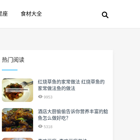
星座
食材大全
热门阅读
红烧草鱼的家常做法 红烧草鱼的
家常做法鱼的做法
9953
酒店大厨偷偷告诉你营养丰富的鲶
鱼怎么做好吃？
5318