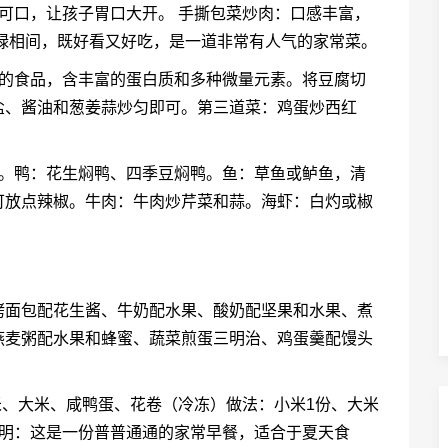
可口，让孩子胃口大开。 手撕包菜炒肉：口感丰富，
绿相间，既好看又好吃，是一道非常有人气的家常菜。
康的食品，含丰富的蛋白质和多种微量元素。将豆腐切
盐、酱油和葱姜蒜炒匀即可。第三道菜：鸡蛋炒西红
丁。鸭：花生焖鸭、四季豆焖鸭。鱼：草鱼或鲈鱼，清
可放点辣椒。牛肉：牛肉炒芹菜和蒜。海虾：白灼或椒
、烤面包配花生酱、牛奶配水果、酸奶配坚果和水果、煮
燕麦粥配水果和蜂蜜、蔬菜煎蛋三明治、鸡蛋羹配馒头
米、大米、咸鸭蛋、花卷（冷冻）做法：小米1份、大米
说明：这是一份普普通通的家常早餐，适合于夏天食