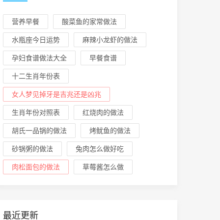
营养早餐
酸菜鱼的家常做法
水瓶座今日运势
麻辣小龙虾的做法
孕妇食谱做法大全
早餐食谱
十二生肖年份表
女人梦见掉牙是吉兆还是凶兆
生肖年份对照表
红烧肉的做法
胡氏一品锅的做法
烤鱿鱼的做法
砂锅粥的做法
兔肉怎么做好吃
肉松面包的做法
草莓酱怎么做
最近更新