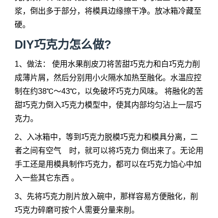
浆，倒出多于部分，将模具边缘擦干净。放冰箱冷藏至
硬。
DIY巧克力怎么做?
1、做法： 使用水果削皮刀将苦甜巧克力和白巧克力削
成薄片屑，然后分别用小火隔水加热至融化。水温应控
制在约38℃～43℃，以免破坏巧克力风味。 将融化的苦
甜巧克力倒入巧克力模型中，使其内部均匀沾上一层巧
克力。
2、入冰箱中，等到巧克力脱模巧克力和模具分离，二
者之间有空气 时，就可以将巧克力 倒出来了。无论用
手工还是用模具制作巧克力，都可以在巧克力馅心中加
入一些其它东西 。
3、先将巧克力削片放入碗中，那样容易方便融化，削
巧克力碎磨可按个人需要分量来削。