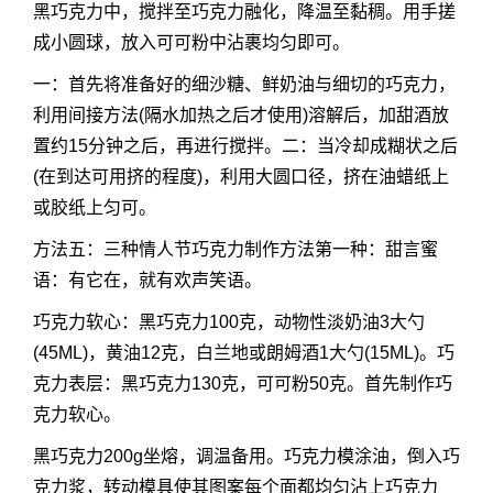
黑巧克力中，搅拌至巧克力融化，降温至黏稠。用手搓
成小圆球，放入可可粉中沾裹均匀即可。
一：首先将准备好的细沙糖、鲜奶油与细切的巧克力，
利用间接方法(隔水加热之后才使用)溶解后，加甜酒放
置约15分钟之后，再进行搅拌。二：当冷却成糊状之后
(在到达可用挤的程度)，利用大圆口径，挤在油蜡纸上
或胶纸上匀可。
方法五：三种情人节巧克力制作方法第一种：甜言蜜
语：有它在，就有欢声笑语。
巧克力软心：黑巧克力100克，动物性淡奶油3大勺
(45ML)，黄油12克，白兰地或朗姆酒1大勺(15ML)。巧
克力表层：黑巧克力130克，可可粉50克。首先制作巧
克力软心。
黑巧克力200g坐熔，调温备用。巧克力模涂油，倒入巧
克力浆，转动模具使其图案每个面都均匀沾上巧克力