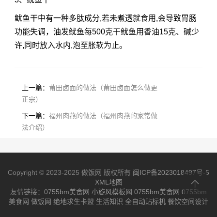
鱿鱼干中有一种多肽成分,若未煮透就食用,会导致胃肠
功能失调，油发鱿鱼每500克干鱿鱼用香油15克、碱少
许,同时放入水内,泡至胀软为止。
上一篇：
莆田卤面的做法（莆田卤面怎么做更
正宗）
下一篇：
福州肉燕的做法（福州肉燕的家常做
法介绍）
Copyright © 2023-2025 做饭网 版权所有
闽ICP备2023018497号-5
XML地图
友情链接：
0755bm美食网
小旋风模板网
0755bm美食网
0755bm
美食网
做饭网
绝地求生卡盟
生活知识
全自动贴标机
餐饮空间设计