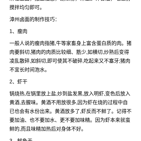
搅拌均匀即可。
漳州卤面的制作技巧：
1、瘦肉
一般人说的瘦肉指猪,牛等家畜身上富含蛋白质的肉。猪
肉要斜切,猪肉的肉质比较细、筋少,如横切,炒熟后变得
凌乱散碎,如斜切,即可使其不破碎,吃起来又不塞牙;猪肉
不宜长时间泡水。
2、虾干
锅烧热,在锅里放上盐,炒到盐发黑,放入明虾,变色后放入
黄酒,去腥味。黄酒不用放很多,因为虾在烧的过程中自
已也会有水份出来。黄酒放多了,虾反而不鲜了。记得不
要加油、也不要加水、更不要加味精。因为虾本来就蛮
鲜的,而且味精加热后对身体不好。
3、鱿鱼干