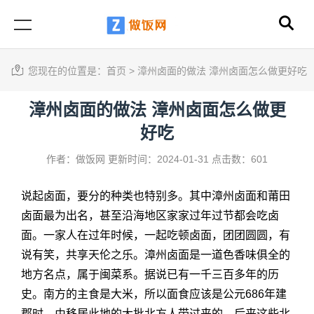
您现在的位置是：
首页
>
漳州卤面的做法 漳州卤面怎么做更好吃
漳州卤面的做法 漳州卤面怎么做更
好吃
作者：做饭网
更新时间：2024-01-31
点击数：601
说起卤面，要分的种类也特别多。其中漳州卤面和莆田
卤面最为出名，甚至沿海地区家家过年过节都会吃卤
面。一家人在过年时候，一起吃顿卤面，团团圆圆，有
说有笑，共享天伦之乐。漳州卤面是一道色香味俱全的
地方名点，属于闽菜系。据说已有一千三百多年的历
史。南方的主食是大米，所以面食应该是公元686年建
郡时，由移居此地的大批北方人带过来的。后来这些北