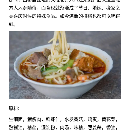
方人入乡随俗，面食也就渐渐成了节日、婚嫁、搬家之
类喜庆时候的特殊食品。如今满街的排档也都可以吃得
到。
原料:
生细面，猪瘦肉，鲜虾仁，水发香菇，鸡蛋，黄花菜，
熟猪油，精盐，湿淀粉，肉汤，味精，葱姜蒜，香油，