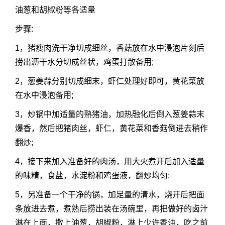
油葱和胡椒粉等各适量
步骤:
1，猪瘦肉洗干净切成细丝，香菇放在水中浸泡片刻后
捞出沥干水分切成丝状，鸡蛋打散备用;
2，葱姜蒜分别切成细末，虾仁处理好即可，黄花菜放
在水中浸泡备用;
3，炒锅中加适量的熟猪油，加热融化后倒入葱姜蒜末
爆香，然后把猪肉丝，虾仁，黄花菜和香菇倒进去稍作
翻炒;
4，接下来加入准备好的肉汤，用大火煮开后加入适量
的味精，食盐，水淀粉和鸡蛋液，翻炒均匀;
5，另准备一个干净的锅，加足量的清水，烧开后把面
条放进去煮，煮熟后捞出装在汤碗里，再把做好的卤汁
淋在上面，撒上油葱，胡椒粉，淋上少许香油，吃之前