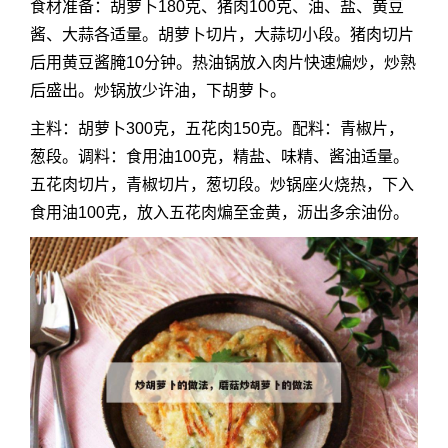
食材准备：胡萝卜180克、猪肉100克、油、盐、黄豆
酱、大蒜各适量。胡萝卜切片，大蒜切小段。猪肉切片
后用黄豆酱腌10分钟。热油锅放入肉片快速煸炒，炒熟
后盛出。炒锅放少许油，下胡萝卜。
主料：胡萝卜300克，五花肉150克。配料：青椒片，
葱段。调料：食用油100克，精盐、味精、酱油适量。
五花肉切片，青椒切片，葱切段。炒锅座火烧热，下入
食用油100克，放入五花肉煸至金黄，沥出多余油份。