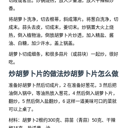
切段或者丝。炒锅烧热，放入少量油，放入干辣椒炒
香。
将胡萝卜洗净，切去根蒂，斜成薄片。将葱白洗净，切
成末。蒜头去皮，切成末，姜切末。炒锅置大火上烧
热，倒入植物油，倒放胡萝卜片炒透，加入精盐、酱
油、白糖，加少许水，盖上锅盖。
胡萝卜切成细条，和很多蒜片（或蒜块）一起炒，很好
吃。
炒胡萝卜片的做法炒胡萝卜片怎么做
准备好胡萝卜然后切成片，2 在准备好葱花，3 然后把
油倒入锅中，等油热放入葱花，4 然后倒入胡萝卜片，
翻炒，5 然后倒入盐翻炒，6 这样一道美味可口的菜就
可以上桌了。
材料：胡萝卜2根约300克、蒜苗（青蒜）50克、干辣