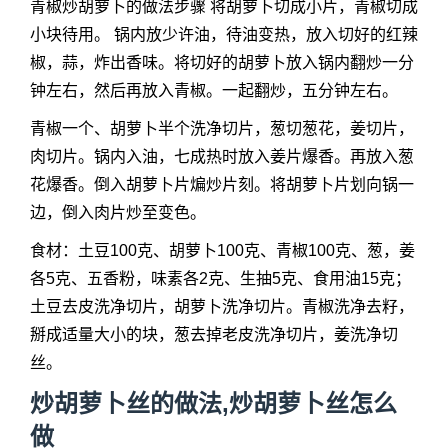
青椒
炒胡萝卜的做法
步骤 将胡萝卜切成小片，青椒切成
小块待用。 锅内放少许油，待油变热，放入切好的红辣
椒，蒜，炸出香味。将切好的胡萝卜放入锅内翻炒一分
钟左右，然后再放入青椒。一起翻炒，五分钟左右。
青椒一个、胡萝卜半个洗净切片，葱切葱花，姜切片，
肉切片。锅内入油，七成热时放入姜片爆香。再放入葱
花爆香。倒入胡萝卜片煸炒片刻。将胡萝卜片划向锅一
边，倒入肉片炒至变色。
食材：土豆100克、胡萝卜100克、青椒100克、葱，姜
各5克、五香粉，味素各2克、生抽5克、食用油15克；
土豆去皮洗净切片，胡萝卜洗净切片。青椒洗净去籽，
掰成适量大小的块，葱去掉老皮洗净切片，姜洗净切
丝。
炒胡萝卜丝的做法,炒胡萝卜丝怎么
做