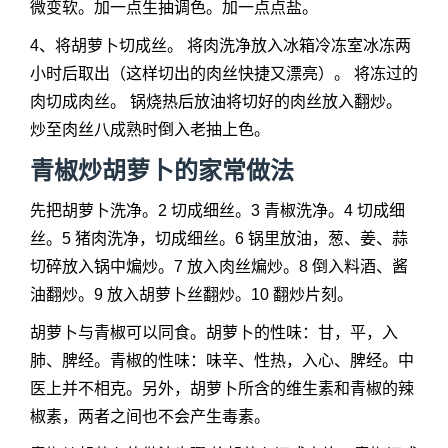
微变软。加一点生抽调色。加一点点盐。
4、将胡萝卜切成丝。 将肉洗净放入冰箱冷冻室冰冻两
小时后取出（这样切出的肉丝快捷又漂亮）。 将冻过的
肉切成肉丝。 锅烧热后放油将切好的肉丝放入翻炒。
炒至肉丝八成熟时倒入老抽上色。
青椒炒胡萝卜的家常做法
先把胡萝卜洗净。2 切成细丝。3 青椒洗净。4 切成细
丝。5 猪肉洗净，切成细丝。6 锅里放油，葱、姜、蒜
切碎放入锅中煸炒。7 放入肉丝煸炒。8 倒入料酒、酱
油翻炒。9 放入胡萝卜丝翻炒。10 翻炒片刻。
胡萝卜与青椒可以同食。胡萝卜的性味：甘，平，入
肺、脾经。青椒的性味：味辛、性热，入心、脾经。中
医上并不相克。另外，胡萝卜所含的维生素和青椒的辣
椒素，两者之间也不会产生毒素。