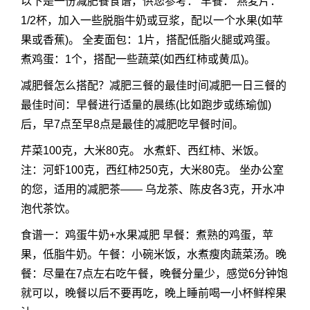
以下是一份
减肥餐
食谱，供您参考： 早餐： 燕麦片：
1/2杯，加入一些脱脂牛奶或豆浆，配以一个水果(如苹
果或香蕉)。 全麦面包：1片，搭配低脂火腿或鸡蛋。
煮鸡蛋：1个，搭配一些蔬菜(如西红柿或黄瓜)。
减肥餐怎么搭配？减肥三餐的最佳时间减肥一日三餐的
最佳时间：早餐进行适量的晨练(比如跑步或练瑜伽)
后，早7点至早8点是最佳的减肥吃早餐时间。
芹菜100克，大米80克。 水煮虾、西红柿、米饭。
注：河虾100克，西红柿250克，大米80克。 坐办公室
的您，适用的减肥茶—— 乌龙茶、陈皮各3克，开水冲
泡代茶饮。
食谱一：鸡蛋牛奶+水果减肥 早餐：煮熟的鸡蛋，苹
果，低脂牛奶。午餐：小碗米饭，水煮瘦肉蔬菜汤。晚
餐：尽量在7点左右吃午餐，晚餐分量少，感觉6分钟饱
就可以，晚餐以后不要再吃，晚上睡前喝一小杯鲜榨果