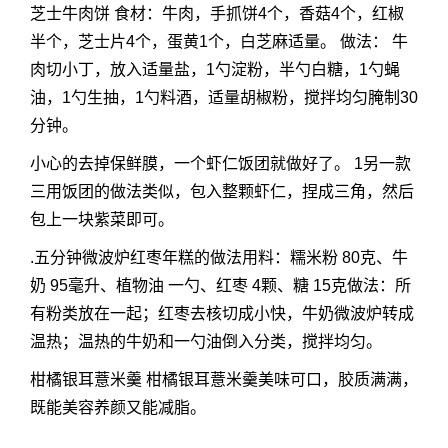
芝士牛肉饼 食材：牛肉，手抓饼4个，香菇4个，红椒
半个，芝士片4个，蛋黄1个，白芝麻适量。 做法： 牛
肉切小丁，放入适量盐，1勺淀粉，半勺白糖，1勺蝇
油，1勺生抽，1勺料酒，适量胡椒粉，搅拌均匀腌制30
分钟。
小心的去掉保鲜膜，一个虾仁饭团就做好了。 1另一款
三用饭团的做法类似，包入整颗虾仁，捏成三角，然后
包上一块紫菜即可。
.五分钟微波炉红枣年糕的做法用料：糯米粉 80克、牛
奶 95毫升、植物油 一勺、红枣 4颗、糖 15克做法：所
有粉类放在一起；红枣去核切成小快，牛奶微波炉转成
温热；温热的牛奶和一勺油倒入分类，搅拌均匀。
柑橘银耳薏米羹 柑橘银耳薏米羹美味可口，胶质满满，
既能美容养颜又能减脂。