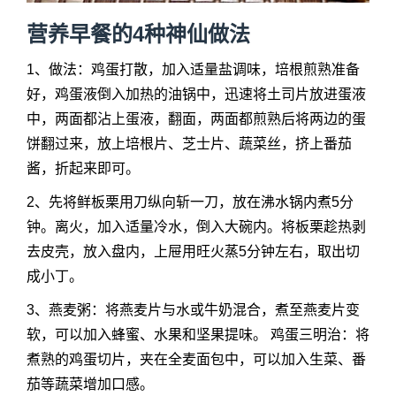
营养早餐的4种神仙做法
1、做法：鸡蛋打散，加入适量盐调味，培根煎熟准备
好，鸡蛋液倒入加热的油锅中，迅速将土司片放进蛋液
中，两面都沾上蛋液，翻面，两面都煎熟后将两边的蛋
饼翻过来，放上培根片、芝士片、蔬菜丝，挤上番茄
酱，折起来即可。
2、先将鲜板栗用刀纵向斩一刀，放在沸水锅内煮5分
钟。离火，加入适量冷水，倒入大碗内。将板栗趁热剥
去皮壳，放入盘内，上屉用旺火蒸5分钟左右，取出切
成小丁。
3、燕麦粥：将燕麦片与水或牛奶混合，煮至燕麦片变
软，可以加入蜂蜜、水果和坚果提味。 鸡蛋三明治：将
煮熟的鸡蛋切片，夹在全麦面包中，可以加入生菜、番
茄等蔬菜增加口感。