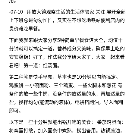
用。
-07-10 · 用放大镜观察生活的生活体验家 关注 展开全部
上下班总是匆匆忙忙，又实在不想吃地铁站便利店内的
贵价难吃早餐。
下面我就来跟大家分享5种简单早餐食谱大全，均值十
分钟就可以搞定一道，营养成分又美味，确保早上吃的
安安稳稳！好了，作法我分享给大家了，大家一起来看
看吧！第一道：红汤面。
第二种就是快手早餐，基本也是10分钟以内能搞定。
鸡蛋饼 一小碗面粉、三个鸡蛋、一些火腿末和葱花 有
条件的放一些牛奶，没条件的放适量的水，再加适量的
盐，搅拌均匀(能流动的液体)，电饼铛刷油，导入面糊
即可。
以下是一些十分钟就能出锅开吃的美食： 番茄鸡蛋面：
将鸡蛋打散，加入面条中煮熟，捞出备用。热锅凉油，