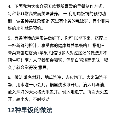
4、下面我为大家介绍五款我所喜爱的早餐制作方式，
每种都非常高效而美味营养。 一 利用电饭锅的预约功
能，做各种美味杂粮粥 家里有个美的电饭锅，有个非常
好的功能就是预约。
5、等香喷喷的鸡蛋饼做好了，你可 以坐下来，搭配上
一杯新鲜的橙汁，享受你的健康营养早餐咯！ 搭配三：
青菜鸡蛋疙瘩汤+苹果 相信很多人对疙瘩汤的做法并不
陌生吧！南方人早餐都会喝粥，但是白粥淡而无味，喝
久了就会觉得没 意思。
6、做法 准备材料，地瓜洗净，去皮切丁。大米淘洗干
净，用水泡一小会儿。锅里烧水滚开后，滴入几滴油，
放入泡好的大火将大米煮开。倒入地瓜丁。再次大火煮
开，转小火，不时搅动。
12种早饭的做法