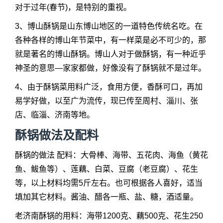
对于过年(春节)，是特别的重视。
3、博山酥锅是山东博山地区的一道特色传统名吃。在
各种各样的博山年节菜中，有一样菜是必不可少的，那
就是著名的博山酥锅。博山人对于做酥锅，有一种近乎
神圣的意思—家家都做，好像没有了酥锅就不是过年。
4、由于酥锅菜用料广泛，食用方便，香酥可口，再加
易学好做，以至广为流传，现已传至周村、淄川、张
店、临淄、济南等地。
酥锅做法及配料
酥锅的做法 配料：大骨棒、海带、五花肉、海鱼（黄花
鱼、鲅鱼等）、莲藕、白菜、豆腐（老豆腐）、花生
等，以上材料均需5斤左右。也可根据各人喜好，适当
填加其它材料。酱油、醋各一瓶、盐、糖，酒适量。
老济南酥锅的用料：海带1200克、藕500克、花生250