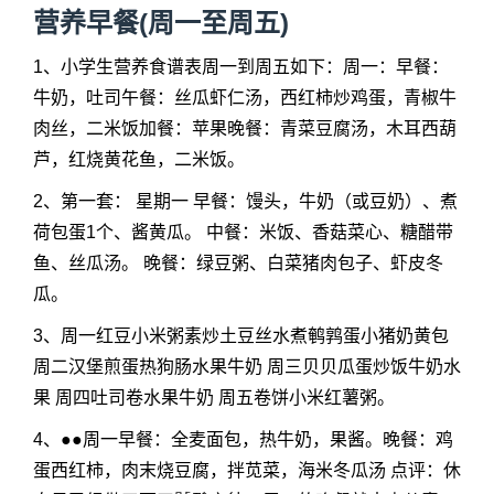
营养早餐(周一至周五)
1、小学生营养食谱表周一到周五如下：周一：早餐：
牛奶，吐司午餐：丝瓜虾仁汤，西红柿炒鸡蛋，青椒牛
肉丝，二米饭加餐：苹果晚餐：青菜豆腐汤，木耳西葫
芦，红烧黄花鱼，二米饭。
2、第一套： 星期一 早餐：馒头，牛奶（或豆奶）、煮
荷包蛋1个、酱黄瓜。 中餐：米饭、香菇菜心、糖醋带
鱼、丝瓜汤。 晚餐：绿豆粥、白菜猪肉包子、虾皮冬
瓜。
3、周一红豆小米粥素炒土豆丝水煮鹌鹑蛋小猪奶黄包
周二汉堡煎蛋热狗肠水果牛奶 周三贝贝瓜蛋炒饭牛奶水
果 周四吐司卷水果牛奶 周五卷饼小米红薯粥。
4、●●周一早餐：全麦面包，热牛奶，果酱。晚餐：鸡
蛋西红柿，肉末烧豆腐，拌苋菜，海米冬瓜汤 点评：休