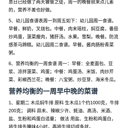
息日已经做了两天饕餮之徒，周一的晚餐就来点儿素
的，营养不差也好做。
5、幼儿园食谱表周一到周五如下：幼儿园周一食谱。
早餐，鲜奶，叉烧包。中餐，肉末瑶柱，焖豆腐，番茄
炒鸡蛋，菠菜瘦肉，猪肝汤。水果。雪梨。晚餐。防流
感茶马蹄糕。幼儿园周二食谱。早餐。酱肉肠粉青菜
粥。
6、营养均衡的一周食谱 周一：早餐：全麦面包、豆
浆、凉拌菠菜、鸡蛋；中餐：鸡蛋汤、米饭、肉炒芹
菜、彩椒西兰花；晚餐：八宝粥、炒豆芽、海米冬瓜。
营养均衡的一周早中晚的菜谱
1、星期二 木瓜焖牛排 原料 生木瓜1个约1000克，牛排
200克； 调料 蒜末、辣椒少许、蚝油、高汤、米酒、
盐、生粉和鸡蛋白适量； 做法 用盐、生粉和鸡蛋白，
将牛排先腌味4小时，再将牛排切成条状。