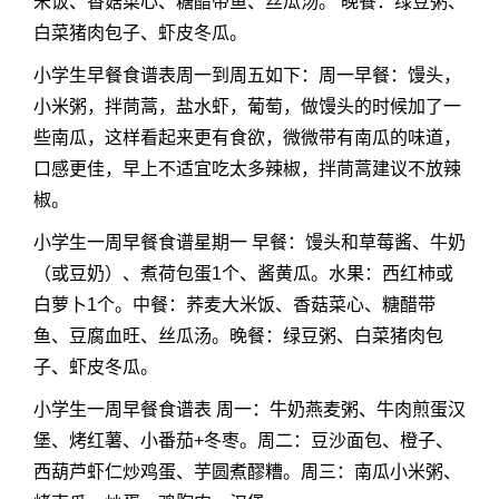
米饭、香菇菜心、糖醋带鱼、丝瓜汤。 晚餐：绿豆粥、
白菜猪肉包子、虾皮冬瓜。
小学生早餐食谱表周一到周五如下：周一早餐：馒头，
小米粥，拌茼蒿，盐水虾，葡萄，做馒头的时候加了一
些南瓜，这样看起来更有食欲，微微带有南瓜的味道，
口感更佳，早上不适宜吃太多辣椒，拌茼蒿建议不放辣
椒。
小学生一周早餐食谱星期一 早餐：馒头和草莓酱、牛奶
（或豆奶）、煮荷包蛋1个、酱黄瓜。水果：西红柿或
白萝卜1个。中餐：荞麦大米饭、香菇菜心、糖醋带
鱼、豆腐血旺、丝瓜汤。晚餐：绿豆粥、白菜猪肉包
子、虾皮冬瓜。
小学生一周早餐食谱表 周一：牛奶燕麦粥、牛肉煎蛋汉
堡、烤红薯、小番茄+冬枣。周二：豆沙面包、橙子、
西葫芦虾仁炒鸡蛋、芋圆煮醪糟。周三：南瓜小米粥、