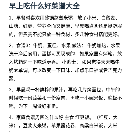
早上吃什么好菜谱大全
1、早餐时喜欢用砂锅熬煮米粥，放了小米、白藜麦、
山药、红枣，营养全面又健康，早餐喝点粥还是挺舒服
的，但煮粥不能只放一种食材，多几种食材搭配更好。
2、食谱3：牛奶、蛋糕、水果 做法： 牛奶加热，水果
洗干净后食用，蛋糕可买现成的，如果家里有烤箱，放
入烤箱烤一下味道更香。 小贴士： 如果觉得天天喝牛
奶太单调，可以改变一下口味，加点乐口福或者巧克力
酱。
3、早晨喝一杯鲜榨的果汁，再吃几片烤面包，中午的
时候吃一份蔬菜和一份瘦肉，再吃一小碗米饭，晚饭不
吃，为下一周做好准备。
4、家庭食谱周四吃什么好 主食 红豆饭。（红豆，大
米），豆浆大米粥，苹果酱花卷，高粱白米饭，大米