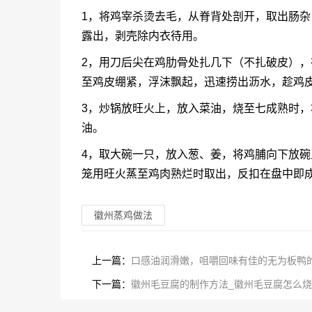
1，将鸡宰杀烫去毛，从脊背处剖开，取出肠
露出，剥壳除内衣待用。
2，用刀后尖在鸡肋骨处扎几下（不扎破皮）
至鸡皮绷紧，浮沫飘起，迅速捞出沥水，趁鸡
3，炒锅放旺火上，放入菜油，烧至七成熟时
油。
4，取大碗一只，放入葱、姜，将鸡脯向下放
笼用旺火蒸至鸡肉熟烂时取出，反扣在盘中即
徽州蒸鸡做法
上一篇：
口感油润滑嫩，咀嚼回味有佳的无为板鸭
下一篇：
徽州毛豆腐的制作方法_徽州毛豆腐怎么