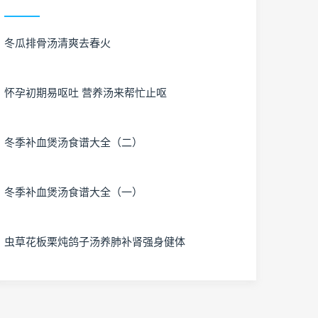
冬瓜排骨汤清爽去春火
怀孕初期易呕吐 营养汤来帮忙止呕
冬季补血煲汤食谱大全（二）
冬季补血煲汤食谱大全（一）
虫草花板栗炖鸽子汤养肺补肾强身健体