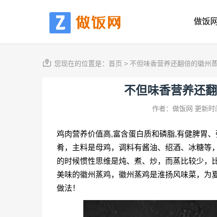
做饭
您现在的位置是：
首页
>
不但味香营养还翻倍的徽州
不但味香营养还翻
作者：做饭网
更新时间
鸡肉营养价值高,富含蛋白质和磷脂,有健脾胃
肴，主料是母鸡，调料有酱油、绍酒、冰糖等
的时候惯性思维是炖、煮、炒，而蒸比较少，
美味的徽州蒸鸡，徽州蒸鸡是淮扬风味菜，为
做法！