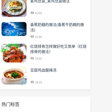
素鸡豆腐_素鸡豆腐做法
4258
香蕉奶糊的做法(香蕉牛奶糊的做
法)
4198
红烧排骨怎样做好吃又简单（红烧
排骨的做法）
3930
豆腐鸡血酸辣汤
3819
热门标签