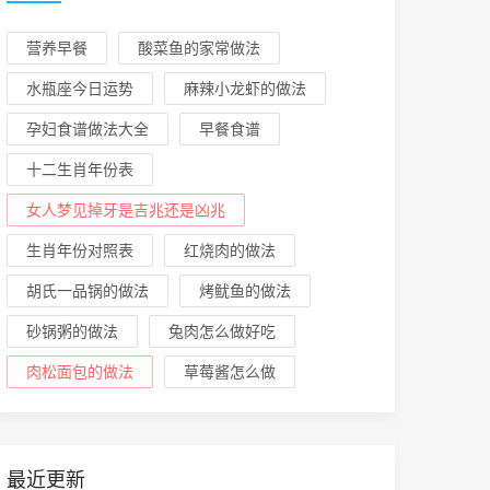
营养早餐
酸菜鱼的家常做法
水瓶座今日运势
麻辣小龙虾的做法
孕妇食谱做法大全
早餐食谱
十二生肖年份表
女人梦见掉牙是吉兆还是凶兆
生肖年份对照表
红烧肉的做法
胡氏一品锅的做法
烤鱿鱼的做法
砂锅粥的做法
兔肉怎么做好吃
肉松面包的做法
草莓酱怎么做
最近更新