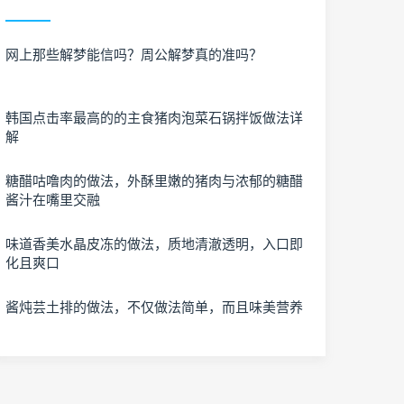
网上那些解梦能信吗？周公解梦真的准吗？
韩国点击率最高的的主食猪肉泡菜石锅拌饭做法详
解
糖醋咕噜肉的做法，外酥里嫩的猪肉与浓郁的糖醋
酱汁在嘴里交融
味道香美水晶皮冻的做法，质地清澈透明，入口即
化且爽口
酱炖芸土排的做法，不仅做法简单，而且味美营养