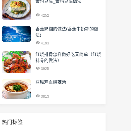
素鸡豆腐_素鸡豆腐做法
4252
香蕉奶糊的做法(香蕉牛奶糊的做
法)
4193
红烧排骨怎样做好吃又简单（红烧
排骨的做法）
3925
豆腐鸡血酸辣汤
3813
热门标签