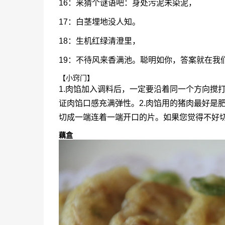
16：来猜个谜语吧：身处污泥未染泥，
17：白茎埋地没人知。
18：生机红绿清澄里，
19：不待风来香满池。聪明如你，答案就在我
【小窍门】
1.肉馅加入调料后，一定要沿着同一个方向搅
证肉馅口感充满弹性。2.肉馅用的猪肉最好是
切成一端连着一端开口的片。如果您觉得不好
藕盒