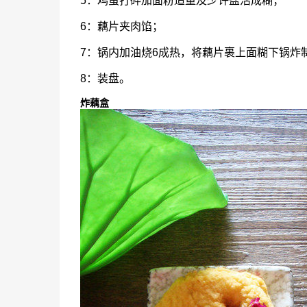
5：鸡蛋打碎加面粉适量及少许盐活成糊；
6：藕片夹肉馅；
7：锅内加油烧6成热，将藕片裹上面糊下锅炸
8：装盘。
炸藕盒