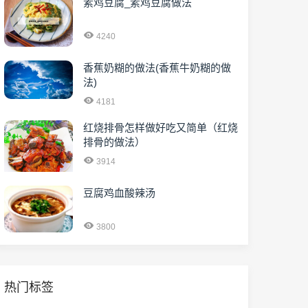
素鸡豆腐_素鸡豆腐做法
4240
香蕉奶糊的做法(香蕉牛奶糊的做
法)
4181
红烧排骨怎样做好吃又简单（红烧
排骨的做法）
3914
豆腐鸡血酸辣汤
3800
热门标签