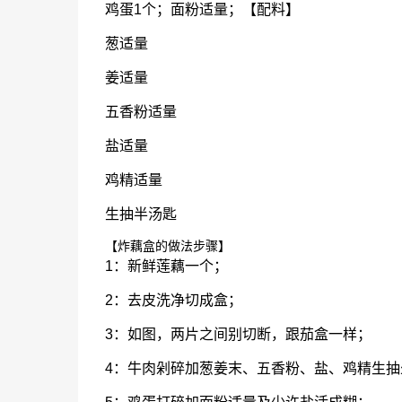
鸡蛋1个；面粉适量；【配料】
葱适量
姜适量
五香粉适量
盐适量
鸡精适量
生抽半汤匙
【炸藕盒的做法步骤】
1：新鲜莲藕一个；
2：去皮洗净切成盒；
3：如图，两片之间别切断，跟茄盒一样；
4：牛肉剁碎加葱姜末、五香粉、盐、鸡精生