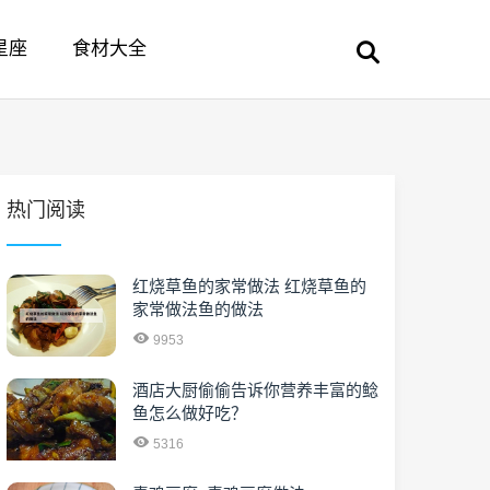
星座
食材大全
热门阅读
红烧草鱼的家常做法 红烧草鱼的
家常做法鱼的做法
9953
酒店大厨偷偷告诉你营养丰富的鲶
鱼怎么做好吃？
5316