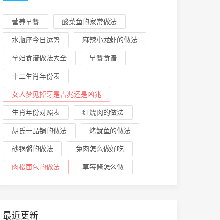
营养早餐
酸菜鱼的家常做法
水瓶座今日运势
麻辣小龙虾的做法
孕妇食谱做法大全
早餐食谱
十二生肖年份表
女人梦见掉牙是吉兆还是凶兆
生肖年份对照表
红烧肉的做法
胡氏一品锅的做法
烤鱿鱼的做法
砂锅粥的做法
兔肉怎么做好吃
肉松面包的做法
草莓酱怎么做
最近更新