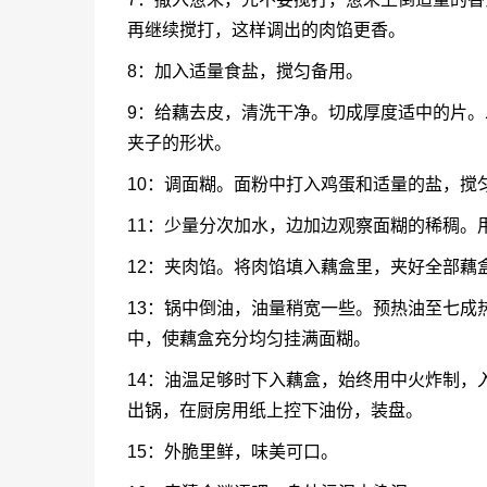
再继续搅打，这样调出的肉馅更香。
8：加入适量食盐，搅匀备用。
9：给藕去皮，清洗干净。切成厚度适中的片
夹子的形状。
10：调面糊。面粉中打入鸡蛋和适量的盐，搅
11：少量分次加水，边加边观察面糊的稀稠。
12：夹肉馅。将肉馅填入藕盒里，夹好全部藕
13：锅中倒油，油量稍宽一些。预热油至七成
中，使藕盒充分均匀挂满面糊。
14：油温足够时下入藕盒，始终用中火炸制，
出锅，在厨房用纸上控下油份，装盘。
15：外脆里鲜，味美可口。