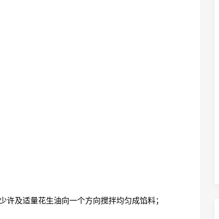
抽少许及适量花生油向一个方向搅拌均匀成馅料；