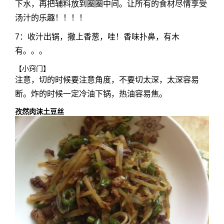
下水，再把辅料放到圈圈中间。让所有的食材尽情享受
汤汁的乐趣！！！！
7：收汁出锅，撒上香葱，哇！香味扑鼻，有木
有。。。
【小窍门】
注意，切的时候要注意角度，不要切太深，太深容易
断。炸的时候一定冷油下锅，热油容易焦。
孜然肉沫土豆丝