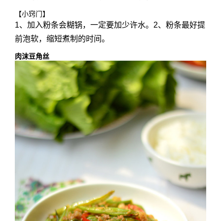
【小窍门】
1、加入粉条会糊锅，一定要加少许水。2、粉条最好提
前泡软，缩短煮制的时间。
肉沫豆角丝