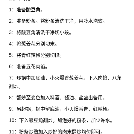
1：准备酸豆角。
2：准备粉条。将粉条清洗干净，用冷水泡软。
3：将酸豆角清洗干净切小段。
4：将葱姜蒜分别切末。
5：将青红辣椒分别切段。
6：准备五花肉馅。
7：炒锅中加底油，小火爆香葱姜蒜，下入肉馅、八角
翻炒。
8：翻炒至变色加入料酒、酱油、盐盛出备用。
9：另起锅，锅中留底油，小火爆香青、红辣椒。
10：下入酸豆角翻炒。加泡好的粉条，加少许水。
11：粉条炒熟加入炒好的肉末翻炒均匀即可。