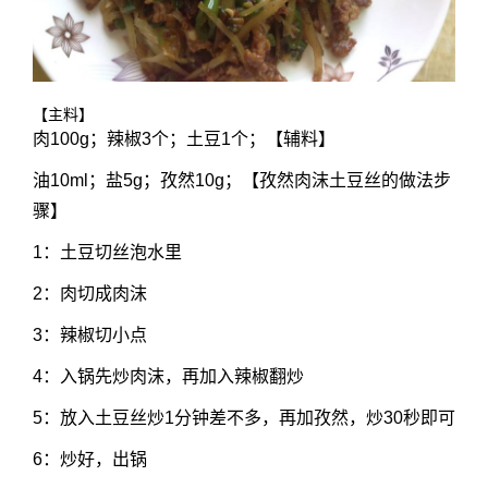
【主料】
肉100g；辣椒3个；土豆1个；【辅料】
油10ml；盐5g；孜然10g；【孜然肉沫土豆丝的做法步
骤】
1：土豆切丝泡水里
2：肉切成肉沫
3：辣椒切小点
4：入锅先炒肉沫，再加入辣椒翻炒
5：放入土豆丝炒1分钟差不多，再加孜然，炒30秒即可
6：炒好，出锅