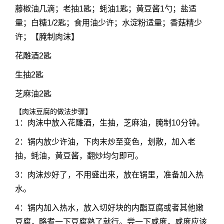
藤椒油几滴；老抽1匙；蚝油1匙；黄豆酱1勺；盐适
量；白糖1/2匙；食用油少许；水淀粉适量；香菇精少
许；【腌制肉沫】
花雕酒2匙
生抽2匙
芝麻油2匙
【肉沫豆腐的做法步骤】
1：肉沫中放入花雕酒，生抽，芝麻油，腌制10分钟。
2：锅内放少许油，下肉末炒至变色，划散，加入老
抽，蚝油，黄豆酱，翻炒均匀即可。
3：肉沫炒好了，不用盛出来，放在锅里，准备加入热
水。
4：锅内加入热水，放入切好块的内酯豆腐或者其他嫩
豆腐，略煮一下豆腐熟了就行。尝一下咸度，咸度应该