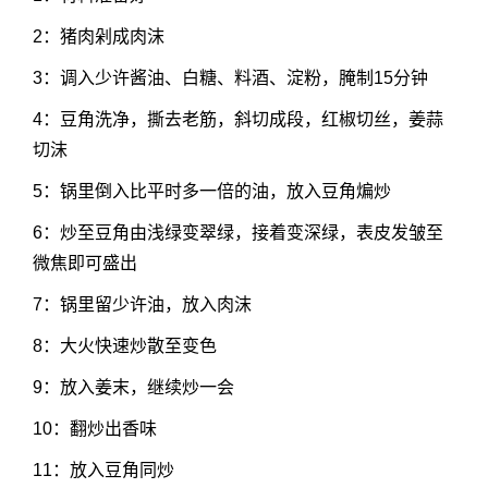
2：猪肉剁成肉沫
3：调入少许酱油、白糖、料酒、淀粉，腌制15分钟
4：豆角洗净，撕去老筋，斜切成段，红椒切丝，姜蒜
切沫
5：锅里倒入比平时多一倍的油，放入豆角煸炒
6：炒至豆角由浅绿变翠绿，接着变深绿，表皮发皱至
微焦即可盛出
7：锅里留少许油，放入肉沫
8：大火快速炒散至变色
9：放入姜末，继续炒一会
10：翻炒出香味
11：放入豆角同炒