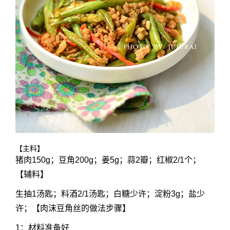
【主料】
猪肉150g；豆角200g；姜5g；蒜2瓣；红椒2/1个；
【辅料】
生抽1汤匙；料酒2/1汤匙；白糖少许；淀粉3g；盐少
许；【肉沫豆角丝的做法步骤】
1：材料准备好