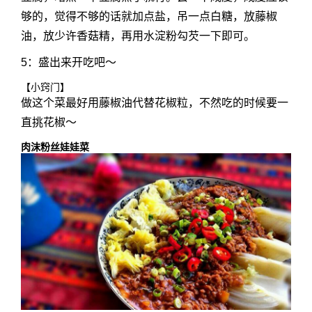
够的，觉得不够的话就加点盐，吊一点白糖，放藤椒
油，放少许香菇精，再用水淀粉勾芡一下即可。
5：盛出来开吃吧～
【小窍门】
做这个菜最好用藤椒油代替花椒粒，不然吃的时候要一
直挑花椒～
肉沫粉丝娃娃菜