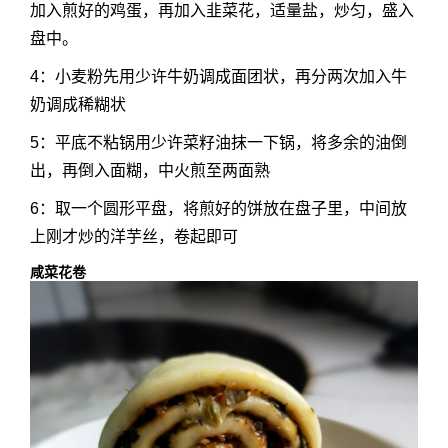
加入煎好的鸡蛋，再加入韭菜花，适量盐，炒匀，盛入
盘中。
4：小麦粉先用少许牛奶调成面团状，再分两次加入牛
奶调成稀糊状
5：平底不粘锅用少许菜籽油抹一下锅，将多余的油倒
出，再倒入面糊，中火煎至两面熟
6：取一个圆形平盘，将煎好的饼放在盘子里，中间放
上刚才炒的洋芋丝，卷起即可
咸菜花卷