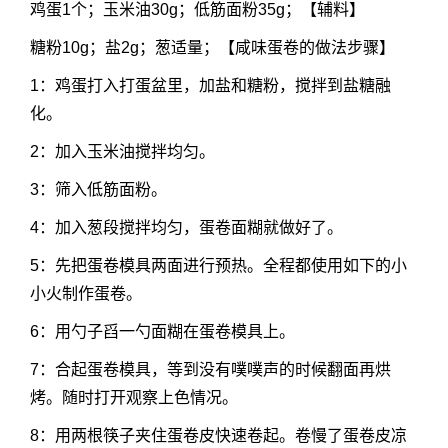
鸡蛋1个；玉米油30g；低筋面粉35g；【辅料】
糖粉10g；盐2g；葱适量；【咸味蛋卷的做法步骤】
1：鸡蛋打入打蛋盆里，加盐和糖粉，搅拌到盐糖融
化。
2：加入玉米油搅拌均匀。
3：筛入低筋面粉。
4：加入葱段搅拌均匀，蛋卷面糊就做好了。
5：先把蛋卷模具两面进行预热。全程都使用如下的小
小火制作蛋卷。
6：用勺子舀一勺面糊在蛋卷模具上。
7：合起蛋卷模具，等到没有噗噗声的时候翻面再烘
烤。随时打开观察上色情况。
8：用两根筷子夹住蛋卷皮快速卷起。卷慢了蛋卷皮凉