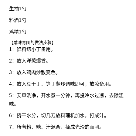
生抽1勺
料酒1勺
鸡精1勺
【咸味青团的做法步骤】
1：馅料切小丁备用。
2：放入洋葱爆香。
3：放入鸡肉炒散变色。
4：放入豆干丁、笋丁翻炒调味即可，放凉备用。
5：艾草洗净，开水煮一分钟，再投冷水过凉，去除涩
味。
6：挤干水分，切几刀放料理机加水，打成汁。
7：所有粉、糖、汁混合，揉成光滑的面团。