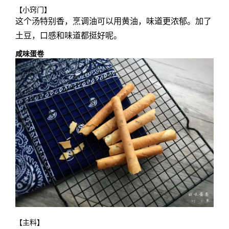
【小窍门】
这个汤特别香，烹调油可以用黄油，味道更浓郁。加了
土豆，口感和味道都挺好呢。
咸味蛋卷
【主料】