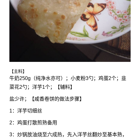
【主料】
牛奶250g（纯净水亦可）；小麦粉3勺；鸡蛋2个；韭
菜花2勺；洋芋1个；【辅料】
盐少许；【咸香卷饼的做法步骤】
1：洋芋切细丝
2：鸡蛋打散煎熟备用
3：炒锅放油烧至六成热，先入洋芋丝翻炒至基本熟，