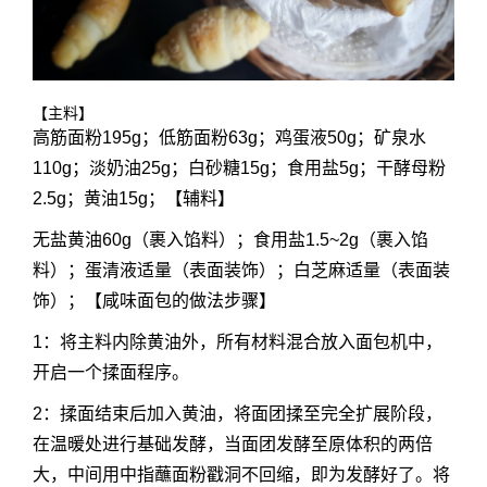
【主料】
高筋面粉195g；低筋面粉63g；鸡蛋液50g；矿泉水
110g；淡奶油25g；白砂糖15g；食用盐5g；干酵母粉
2.5g；黄油15g；【辅料】
无盐黄油60g（裹入馅料）；食用盐1.5~2g（裹入馅
料）；蛋清液适量（表面装饰）；白芝麻适量（表面装
饰）；【咸味面包的做法步骤】
1：将主料内除黄油外，所有材料混合放入面包机中，
开启一个揉面程序。
2：揉面结束后加入黄油，将面团揉至完全扩展阶段，
在温暖处进行基础发酵，当面团发酵至原体积的两倍
大，中间用中指蘸面粉戳洞不回缩，即为发酵好了。将