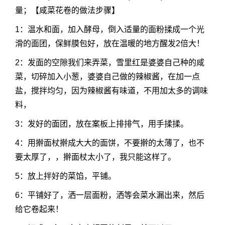
量；【咸菜花卷的做法步骤】
1：温水和面，加入酵母，倒入适量的面粉揉成一个光
滑的面团，保鲜膜包好，放在温暖的地方醒发2倍大！
2：发面的空隙我们来弄菜，雪里红是婆婆自己种的咸
菜，切碎加入小葱，婆婆自己做的辣椒酱，在加一点
盐，搅拌均匀，因为辣椒酱有味道，不用加太多的调味
料，
3：发好的面团，放在案板上排排气，用手揉揉。
4：用擀面杖擀成大大的面饼，不要擀的太薄了，也不
要太厚了，，擀面杖太小了，我只能这样了。
5：放上拌好的菜馅，平铺。
6：平铺好了，洒一层面粉，洒等会菜水漏出来，然后
给它卷起来！