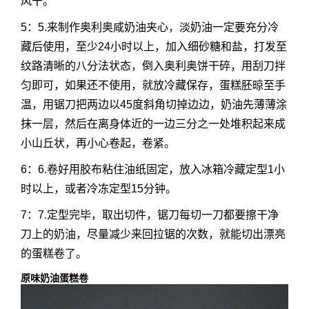
风干。
5：5.来制作奥利奥咸奶油夹心，淡奶油一定要充分冷
藏后使用，至少24小时以上，加入细砂糖和盐，打发至
纹路清晰的八分法状态，倒入奥利奥饼干碎，用刮刀拌
匀即可，如果还不使用，就放冷藏保存，蛋糕胚晾至手
温，用锯刀把两边以45度斜角切掉边边，奶油先薄薄涂
抹一层，然后在离身体近的一边三分之一处堆积起来成
小山丘状，再小心卷起，卷紧。
6：6.卷好用胶布粘住油纸固定，放入冰箱冷藏定型1小
时以上，或者冷冻定型15分钟。
7：7.定型完毕，取出切件，锯刀每切一刀都要擦干净
刀上的奶油，尽量减少来回拉锯的次数，就能切出漂亮
的蛋糕卷了。
原味奶油蛋糕卷