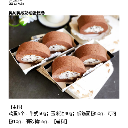
品尝哦。
奥利奥咸奶油蛋糕卷
【主料】
鸡蛋5个；牛奶50g；玉米油40g；低筋面粉50g；可可
粉10g；细砂糖55g；【辅料】