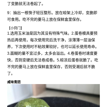
了变脆就无法卷起了。
9：抽出一根筷子轻压整形。放在晾架上冷却，变脆即
可食用。吃不完的要马上放在保鲜盒里保存。
【小窍门】
1.选用玉米油是因为其没有特殊气味。2.蛋卷模具要预
热后再使用，每次使用完后洗干净，涂薄薄一层油保
养，下次使用时不粘效果较好，也可以延长使用寿命。
3.面糊的量不宜过多，太多会溢出。4.卷蛋卷时速度要
快，否则变硬后无法卷成卷。5.晾凉后蛋卷就脆了。吃
不完的要马上放在保鲜盒里保存，否则受潮后就不脆
了。
咸味青团