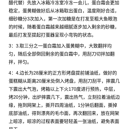
醋代替）先放入冰箱冷冻室冷冻一会儿，蛋白霜会更加
稳定，蛋黄糊做好后从冰箱取出蛋白，温度刚好合适，
细砂糖分3次加入，第一次加糖是在打发至粗大鱼眼泡
的时候，随着蛋白霜越来越细腻逐步加入剩余的砂糖，
最后打发至提起打蛋器呈现小弯钩的状态。
3：3.取三分之一蛋白霜加入蛋黄糊中，大致翻拌均
匀，随后全部倒回剩余的蛋白霜中，用刮刀切拌加翻
拌，拌匀。
4：4.边长为28厘米的正方形烤盘提前铺油纸，做好的
蛋糕糊从距离20厘米处倒入烤盘，用刮刀刮平，摔震几
下震出大气泡，烤箱以上下火170度进行预热，中层，
烤20分钟，出炉摔震几下，震出热气，立刻拉着油纸边
缘，拖到网架上，撕开四周油纸，1分钟后翻面，撕掉
底部油纸，得到漂亮的毛巾面，再次翻回来，放在网架
上晾凉，晾凉的过程表面要轻轻盖一张油纸，避免表面