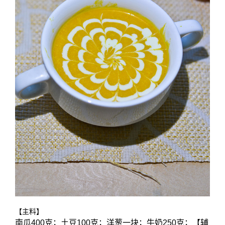
【主料】
南瓜400克；土豆100克；洋葱一块；牛奶250克；【辅