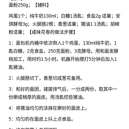
面粉250g；【辅料】
鸡蛋1个；纯牛奶130ml；白糖1汤匙；食盐2g 适量；安
琪酵母3g；火腿肠2根；香葱适量；猪油1 1汤匙；胡椒
粉适量；【咸味花卷的做法步骤】
1：面包机内桶中依次倒入1个鸡蛋，130ml纯牛奶，1
匙白糖，2克食盐，250克面粉，3克酵母。用和面发酵
档加工，用时约1.5小时。机器开始搅打5分钟后加入1
匙猪油。
2：火腿肠切丁，香葱切成葱花备用。
3：和好的面团，揉搓排气后，一分成两份，取其中一
份擀成稍厚的面皮。用汤匙挖些猪油。
4：将猪油均匀的涂抹在擀好的面皮上。
5：均匀的在面皮上抖上点食盐。