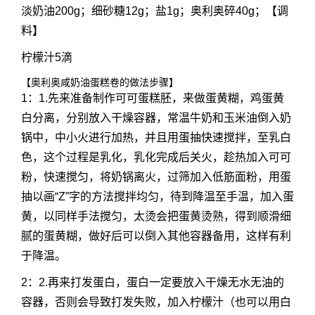
淡奶油200g；细砂糖12g；盐1g；奥利奥碎40g；【调
料】
柠檬汁5滴
【奥利奥咸奶油蛋糕卷的做法步骤】
1：1.先来准备制作可可蛋糕胚，来做蛋黄糊，鸡蛋黄
白分离，分别放入干燥容器，常温牛奶和玉米油倒入奶
锅中，中小火进行加热，并且用蛋抽快速搅拌，至乳白
色，这个过程是乳化，乳化完成后关火，趁热加入可可
粉，快速搅匀，将奶锅离火，过筛加入低筋面粉，用蛋
抽以画“Z”字的方法搅拌均匀，待到降温至手温，加入蛋
黄，以同样手法搅匀，太烫会把蛋黄烫熟，得到顺滑细
腻的蛋黄糊，做好后可以倒入其他容器备用，这样有利
于降温。
2：2.再来打发蛋白，蛋白一定要放入干燥无水无油的
容器，否则会导致打发失败，加入柠檬汁（也可以用白