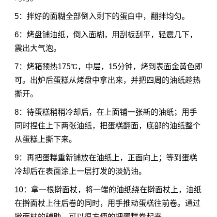
5：拌好的面糊全部倒入剩下的蛋白中，翻拌均匀。
6：烤盘铺油纸，倒入面糊，用刮板刮平，轻震几下，
震出大气泡。
7：烤箱预热175℃，中层，15分钟，烤到表面金黄色即
可。出炉后蛋糕从烤盘中拿出来，并把四周的油纸趁热
撕开。
8：待蛋糕稍稍冷却后，在上面铺一张新的油纸；用手
同时捏住上下两张油纸，把蛋糕翻面，底部的油纸整个
从蛋糕上撕下来。
9：再把蛋糕重新铺放在油纸上，正面向上；等到蛋糕
冷却后在表面涂上一层打发的淡奶油。
10：拿一根擀面杖，将一端的油纸绕在擀面杖上，油纸
在擀面杖上往后卷的同时，用手推动蛋糕往前卷。通过
擀面杖的辅助，可以很方便的把蛋糕卷起来。