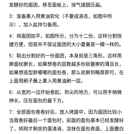
发酵好的面团，移至面板上，排气揉圆压扁。
3：准备裹入用黄油软化（不要成液态，如图中所
示），加入盐拌匀备用。
4：将面团拍平，如图所示，分为十二份，这样分割快
捷方便，但是并不保证面团的大小重量是一模一样的。
5：取出分割好的一份面团，本身就是三角形，这样用
擀面杖擀长，如果想卷的层数越多你就要擀的薄且长，
如果想造型胖嘟嘟的面包卷，那么就擀到略厚即可，在
上面用刷子蘸上裹入用黄油刷一层。
6：从宽的一边开始卷起，到尖的地方，可以用手稍微
抻长，压在面包的最下方。
7：全部面包卷卷好后，放入烤盘中，因为面团比较小
当我卷好最后一个面包时，前面的面包基本已经发酵好
了，将刚才剩余的蛋清液，涂抹在面包表面，上面撒白