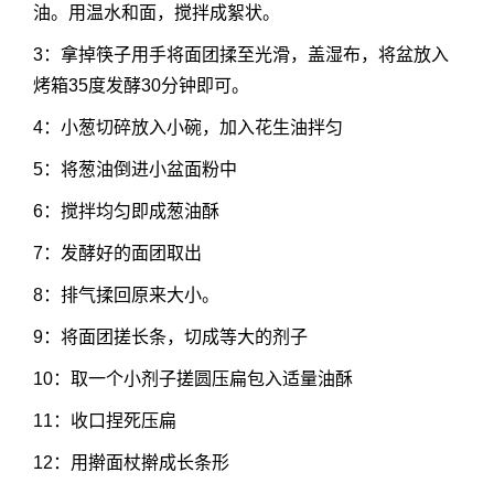
油。用温水和面，搅拌成絮状。
3：拿掉筷子用手将面团揉至光滑，盖湿布，将盆放入
烤箱35度发酵30分钟即可。
4：小葱切碎放入小碗，加入花生油拌匀
5：将葱油倒进小盆面粉中
6：搅拌均匀即成葱油酥
7：发酵好的面团取出
8：排气揉回原来大小。
9：将面团搓长条，切成等大的剂子
10：取一个小剂子搓圆压扁包入适量油酥
11：收口捏死压扁
12：用擀面杖擀成长条形