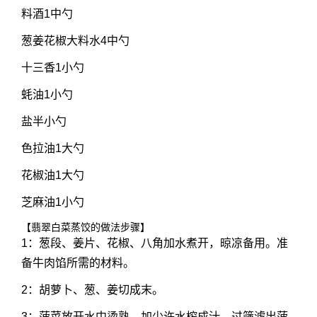
料酒1中勺
葱姜花椒大料水4中勺
十三香1小勺
蚝油1小勺
盐半小勺
色拉油1大勺
花椒油1大勺
芝麻油1小勺
【翡翠白菜蒸饺的做法步骤】
1：葱段、姜片、花椒、八角加水煮开，晾凉备用。准
备牛肉馅所需的材料。
2：胡萝卜、葱、姜切成末。
3：菠菜放开水中烫熟，加少许水榨成汁，过筛滤出菠