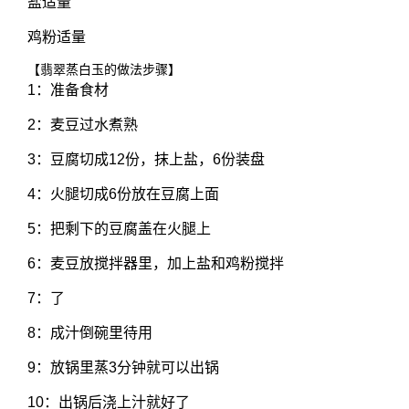
盐适量
鸡粉适量
【翡翠蒸白玉的做法步骤】
1：准备食材
2：麦豆过水煮熟
3：豆腐切成12份，抹上盐，6份装盘
4：火腿切成6份放在豆腐上面
5：把剩下的豆腐盖在火腿上
6：麦豆放搅拌器里，加上盐和鸡粉搅拌
7：了
8：成汁倒碗里待用
9：放锅里蒸3分钟就可以出锅
10：出锅后浇上汁就好了