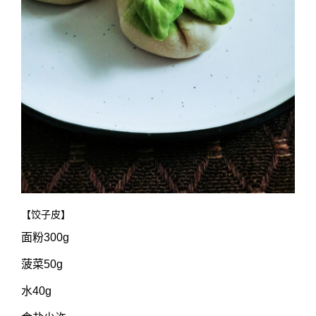
【饺子皮】
面粉300g
菠菜50g
水40g