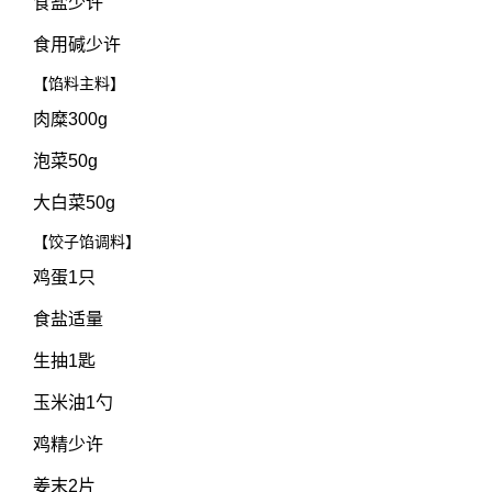
食盐少许
食用碱少许
【馅料主料】
肉糜300g
泡菜50g
大白菜50g
【饺子馅调料】
鸡蛋1只
食盐适量
生抽1匙
玉米油1勺
鸡精少许
姜末2片