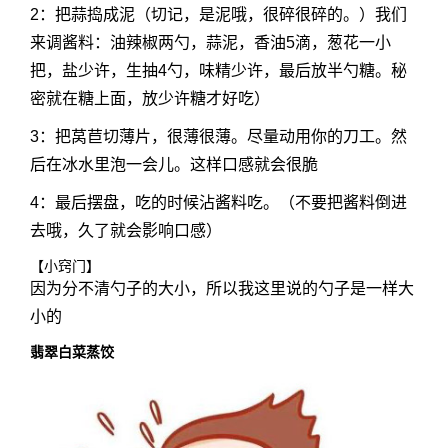
2：把蒜捣成泥（切记，是泥哦，很碎很碎的。）我们
来调酱料：油辣椒两勺，蒜泥，香油5滴，葱花一小
把，盐少许，生抽4勺，味精少许，最后放半勺糖。秘
密就在糖上面，放少许糖才好吃）
3：把莴苣切薄片，很薄很薄。尽量动用你的刀工。然
后在冰水里泡一会儿。这样口感就会很脆
4：最后摆盘，吃的时候沾酱料吃。（不要把酱料倒进
去哦，久了就会影响口感）
【小窍门】
因为分不清勺子的大小，所以我这里说的勺子是一样大
小的
翡翠白菜蒸饺