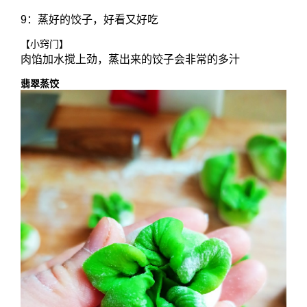
9：蒸好的饺子，好看又好吃
【小窍门】
肉馅加水搅上劲，蒸出来的饺子会非常的多汁
翡翠蒸饺