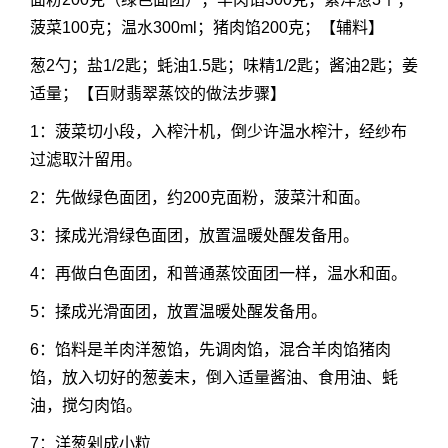
菠菜100克；温水300ml；猪肉馅200克；【辅料】
葱2勺；盐1/2匙；蚝油1.5匙；味精1/2匙；酱油2匙；姜
适量；【百财翡翠蒸饺的做法步骤】
1：菠菜切小段，入榨汁机，倒少许温水榨汁，经纱布
过滤取汁留用。
2：先做绿色面团，约200克面粉，菠菜汁和面。
3：揉成光滑绿色面团，放置温暖处醒发备用。
4：再做白色面团，和普通蒸饺面团一样，温水和面。
5：揉成光滑面团，放置温暖处醒发备用。
6：馅料是羊肉洋葱馅，先调肉馅，混合羊肉馅猪肉
馅，放入切好的葱姜末，倒入适量酱油、食用油、蚝
油，搅匀肉馅。
7：洋葱剁成小粒