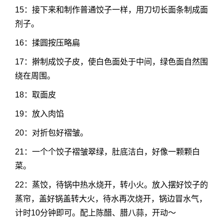
15：接下来和制作普通饺子一样，用刀切长面条制成面
剂子。
16：揉圆按压略扁
17：擀制成饺子皮，使白色面处于中间，绿色面自然围
绕在周围。
18：取面皮
19：放入肉馅
20：对折包好褶皱。
21：一个个饺子褶皱翠绿，肚底洁白，好像一颗颗白
菜。
22：蒸饺，待锅中热水烧开，转小火。放入摆好饺子的
蒸帘，盖好锅盖转大火，待水再次烧开，锅边冒水气，
计时10分钟即可。配上陈醋、腊八蒜，开动～