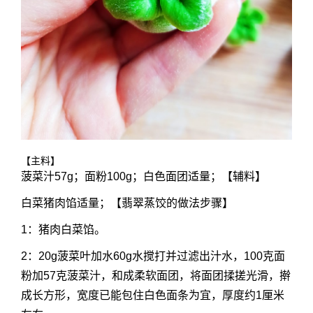
【主料】
菠菜汁57g；面粉100g；白色面团适量；【辅料】
白菜猪肉馅适量；【翡翠蒸饺的做法步骤】
1：猪肉白菜馅。
2：20g菠菜叶加水60g水搅打并过滤出汁水，100克面
粉加57克菠菜汁，和成柔软面团，将面团揉搓光滑，擀
成长方形，宽度已能包住白色面条为宜，厚度约1厘米