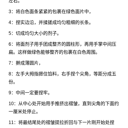
左右。
3：将白色面条紧紧的包裹在绿色面片中，
4：捏实边沿，并揉搓成均匀粗细的长条。
5：切成均匀大小的剂子。
6：将面剂子用手团成整齐的圆柱形，再用手掌中间压
扁。这样做绿色能够整齐的包裹在白色周围。
7：擀成薄圆片，
8：左手大拇指摁住馅料，右手捏个尖角，等距分成五
份。
9：中间一定要捏牢。
10：从中心处开始用手推挤出褶皱，直到尖角的下面约
一厘米处停止。
11：将最结尾处的褶皱提拉折回与下一片刚开始处捏