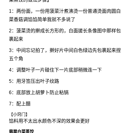
1：两份面，一份用菠菜汁煮沸烫一份普通烫面肉圆白
菜香菇调馅馅简单我就不多说了
2：菠菜烫的擀成长方形的，白面搓长条像图中那样包
裹起来
3：中间忘记拍了，擀好片中间白色绿边先包裹起来捏
五个角
4：调整叶子一片碰住下一片底部稍微连一下
5：用牙签压出叶子纹路
6：底部放上胡萝卜防止粘锅
7：配上醋
【小窍门】
馅料用不太出水颜色不深的效果会更好
翡翠白菜蒸饺