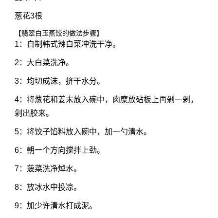
葱花3根
【翡翠白玉蒸饺的做法步骤】
1：自制韩式辣白菜冲洗干净。
2：大白菜洗净。
3：均切成沫，挤干水分。
4：将葱花和姜末放入碗中，肉糜放砧板上再剁一剁，
剁出胶来。
5：将饺子馅料放入碗中，加一勺清水。
6：朝一个方向搅拌上劲。
7：菠菜洗净焯水。
8：放冰水中投凉。
9：加少许清水打成泥。