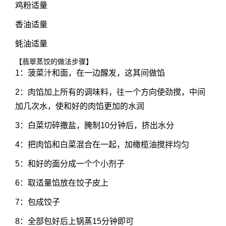
鸡粉适量
香油适量
蚝油适量
【翡翠蒸饺的做法步骤】
1：菠菜汁和面，在一边醒发，这其间做馅
2：肉馅加上所有的调味料，往一个方向使劲搅，中间
加几次水，使和好的肉馅更加的水润
3：白菜切碎撒盐，腌制10分钟后，挤出水分
4：把肉馅和白菜混合在一起，加橄榄油搅拌均匀
5：和好的面分成一个个小剂子
6：取适量馅放在饺子皮上
7：包成饺子
8：全部包好后上锅蒸15分钟即可