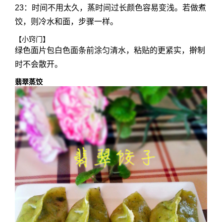
23：时间不用太久，蒸时间过长颜色容易变浅。若做煮
饺，则冷水和面，步骤一样。
【小窍门】
绿色面片包白色面条前涂匀清水，粘贴的更紧实，擀制
时不会散开。
翡翠蒸饺