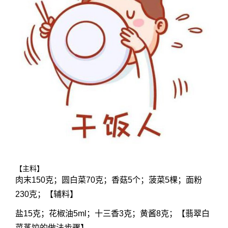
【主料】
肉末150克；圆白菜70克；香菇5个；菠菜5棵；面粉
230克；【辅料】
盐15克；花椒油5ml；十三香3克；黄酱8克；【翡翠白
菜蒸饺的做法步骤】