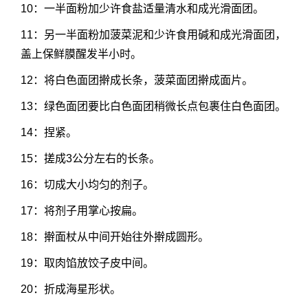
10：一半面粉加少许食盐适量清水和成光滑面团。
11：另一半面粉加菠菜泥和少许食用碱和成光滑面团，
盖上保鲜膜醒发半小时。
12：将白色面团擀成长条，菠菜面团擀成面片。
13：绿色面团要比白色面团稍微长点包裹住白色面团。
14：捏紧。
15：搓成3公分左右的长条。
16：切成大小均匀的剂子。
17：将剂子用掌心按扁。
18：擀面杖从中间开始往外擀成圆形。
19：取肉馅放饺子皮中间。
20：折成海星形状。