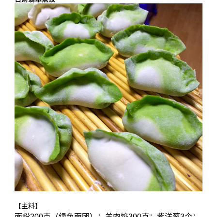
【主料】
面粉200克（绿色面团）；羊肉馅300克；紫洋葱3个；