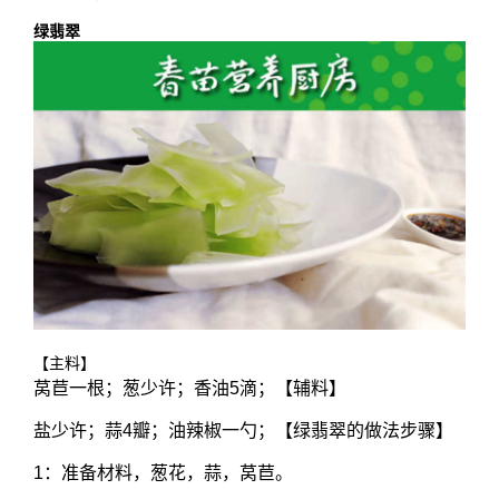
绿翡翠
【主料】
莴苣一根；葱少许；香油5滴；【辅料】
盐少许；蒜4瓣；油辣椒一勺；【绿翡翠的做法步骤】
1：准备材料，葱花，蒜，莴苣。