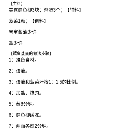
【主料】
美露鳕鱼柳3块；鸡蛋3个；【辅料】
菠菜1颗；【调料】
宝宝酱油少许
盐少许
【鳕鱼蒸蛋的做法步骤】
1：准备食材。
2：蛋液。
3：蛋液和菠菜汁按1：1.5的比例。
4：加盐，搅匀。
5：蒸8分钟。
6：鳕鱼柳缓冻。
7：两面各煎2分钟。