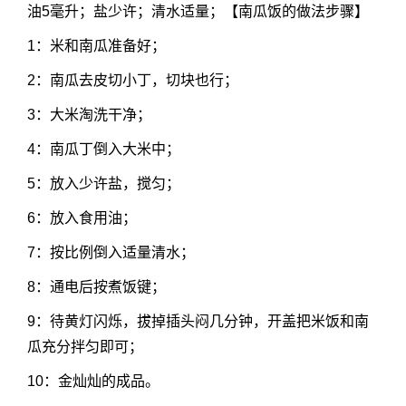
油5毫升；盐少许；清水适量；【南瓜饭的做法步骤】
1：米和南瓜准备好；
2：南瓜去皮切小丁，切块也行；
3：大米淘洗干净；
4：南瓜丁倒入大米中；
5：放入少许盐，搅匀；
6：放入食用油；
7：按比例倒入适量清水；
8：通电后按煮饭键；
9：待黄灯闪烁，拔掉插头闷几分钟，开盖把米饭和南
瓜充分拌匀即可；
10：金灿灿的成品。