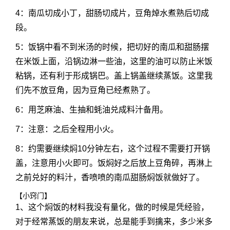
4：南瓜切成小丁，甜肠切成片，豆角焯水煮熟后切成
段。
5：饭锅中看不到米汤的时候，把切好的南瓜和甜肠摆
在米饭上面，沿锅边淋一些油，这里的油可以防止米饭
粘锅，还有利于形成锅巴。盖上锅盖继续蒸饭。这里我
们先不放豆角，因为豆角已经煮熟了。
6：用芝麻油、生抽和蚝油兑成料汁备用。
7：注意：之后全程用小火。
8：约需要继续焖10分钟左右，这个过程不需要打开锅
盖，注意用小火即可。饭焖好之后放上豆角碎，再淋上
之前兑好的料汁，香喷喷的南瓜甜肠焖饭就做好了。
【小窍门】
1、这个焖饭的材料我没有量化，做的时候是凭经验，
对于经常蒸饭的朋友来说，总是能手到擒来，多少米多