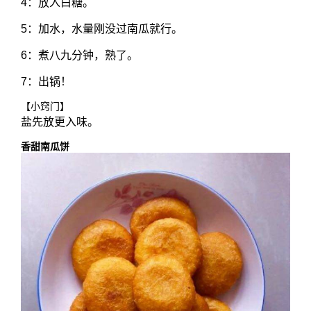
4：放入白糖。
5：加水，水量刚没过南瓜就行。
6：煮八九分钟，熟了。
7：出锅！
【小窍门】
盐先放更入味。
香甜南瓜饼