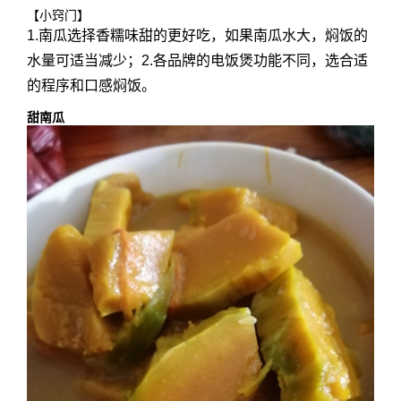
【小窍门】
1.南瓜选择香糯味甜的更好吃，如果南瓜水大，焖饭的
水量可适当减少；2.各品牌的电饭煲功能不同，选合适
的程序和口感焖饭。
甜南瓜