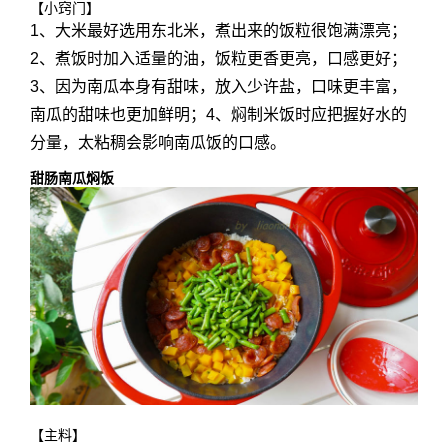
【小窍门】
1、大米最好选用东北米，煮出来的饭粒很饱满漂亮；
2、煮饭时加入适量的油，饭粒更香更亮，口感更好；
3、因为南瓜本身有甜味，放入少许盐，口味更丰富，
南瓜的甜味也更加鲜明；4、焖制米饭时应把握好水的
分量，太粘稠会影响南瓜饭的口感。
甜肠南瓜焖饭
【主料】