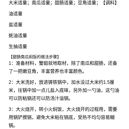
大米适量；南瓜适量；甜肠适量；豆角适量；【调料】
油适量
盐适量
蚝油适量
生抽适量
【甜肠南瓜焖饭的做法步骤】
1：准备材料，蟹姐就地取材，除了南瓜和甜肠，还备
了一把嫩豆角，丰富营养也丰富颜色。
2：大米洗好，放进铸铁锅中，加水没过大米约1.5厘
米，往锅中加一点儿盐入底味，另外加一勺油，这勺油
可以防粘锅还可以防汤汁溢锅。
3：大火烧开，转小火焖饭，大火烧开的过程用，需要
用锅铲搅锅，避免大米粘在锅底，受热不均匀容易糊
锅。