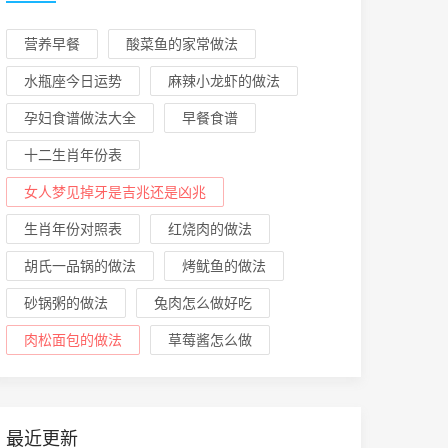
营养早餐
酸菜鱼的家常做法
水瓶座今日运势
麻辣小龙虾的做法
孕妇食谱做法大全
早餐食谱
十二生肖年份表
女人梦见掉牙是吉兆还是凶兆
生肖年份对照表
红烧肉的做法
胡氏一品锅的做法
烤鱿鱼的做法
砂锅粥的做法
兔肉怎么做好吃
肉松面包的做法
草莓酱怎么做
最近更新