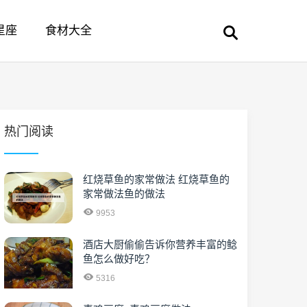
星座
食材大全
热门阅读
红烧草鱼的家常做法 红烧草鱼的
家常做法鱼的做法
9953
酒店大厨偷偷告诉你营养丰富的鲶
鱼怎么做好吃？
5316