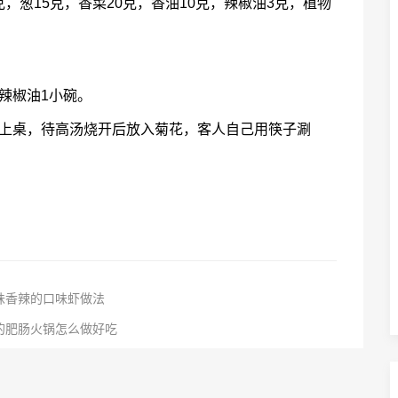
克，葱15克，香菜20克，香油10克，辣椒油3克，植物
辣椒油1小碗。
起上桌，待高汤烧开后放入菊花，客人自己用筷子涮
味香辣的口味虾做法
的肥肠火锅怎么做好吃