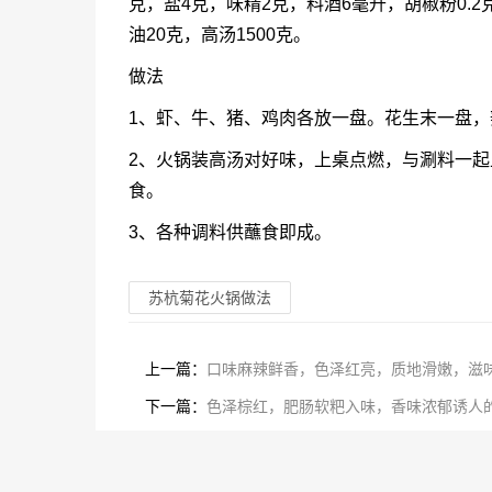
克，盐4克，味精2克，料酒6毫升，胡椒粉0.2
油20克，高汤1500克。
做法
1、虾、牛、猪、鸡肉各放一盘。花生末一盘，
2、火锅装高汤对好味，上桌点燃，与涮料一
食。
3、各种调料供蘸食即成。
苏杭菊花火锅做法
上一篇：
口味麻辣鲜香，色泽红亮，质地滑嫩，滋
下一篇：
色泽棕红，肥肠软粑入味，香味浓郁诱人