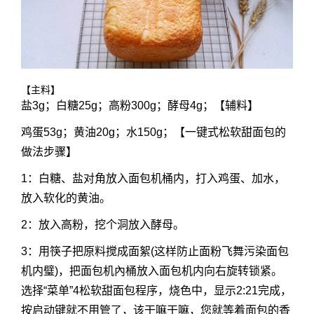
【主料】
盐3g；白糖25g；高粉300g；酵母4g；【辅料】
鸡蛋53g；黄油20g；水150g；【一键式松软甜面包的
做法步骤】
1：白糖、盐对角放入面包机桶内，打入鸡蛋、加水，
放入软化的黄油。
2：放入高粉，挖个洞放入酵母。
3：用筷子把原料搅成面絮(这样防止面粉飞舞污染面包
机内璧)，把面包机內桶放入面包机内向右旋转锁紧。
选择“菜单”4松软甜面包程序，烧色中，显示2:21完成，
按启动键就不用管了，该干嘛干嘛，您就等着面包的香