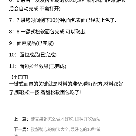
6：6.最后一次发酵完成的状态.(过程展示图,面包机启动
后会自动完成,不需打开)
7：7.烘烤时间剩下10分钟,面包表面已经发上色了.
8：8.一键式松软面包完成,可以取出.
9：面包成品(已完成)
10：面包成品(已完成)
11：面包拉丝效果(已完成)
【小窍门】
一键式面包的关键就是材料的准备,看好配方,材料都好
了,那轻松一按,香甜松软面包吃了!
上一篇：
藜麦果粥怎么做才好吃,10种好吃做法
下一篇：
孜然鸭心的做法大全,最好吃的10种做