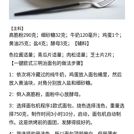
【主料】
高筋粉290克；细砂糖32克；牛奶120毫升；鸡蛋1个；
黄油25克；盐4克；酵母3克；【辅料】
色拉酱适量；青瓜片适量；肉松适量；芝士片2片；
【一键欧式三明治面包的做法步骤】
1：依次将冷藏过的纯牛奶，鸡蛋放入面包桶里，然后
放入黄油块，对角分别放入盐和细砂糖。
2：倒入高筋粉，面粉中心放酵母。
3：选择面包机程序1欧式面包，烧色选择浅色，重量选
择750克，制作时间3小时10分，启动，面包机自动制
作。这是烘烤前的面团，发酵得挺好的。
4：我选择的是浅色，所以面包顶部偏白，但是薄皮。