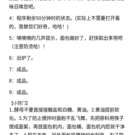
味召唤您吧。
4：程序剩余50分钟时的状态。(实际上不需要打开看
的，我替您们好奇，哈哈！)
5：嘀嘀嘀的几声提示，面包做好了，赶快取出享用吧
（注意防烫哈）！
6：出炉了。
7：成品。
8：成品。
9：成品。
【小窍门】
1..酵母不要直接接触盐和白糖、黄油。2.黄油提前软
化。3.为了防止搅拌时面粉不乱飞舞，先把原料用筷子
搅成面絮，再放面包机内，面包桶、面包机内腔就干净