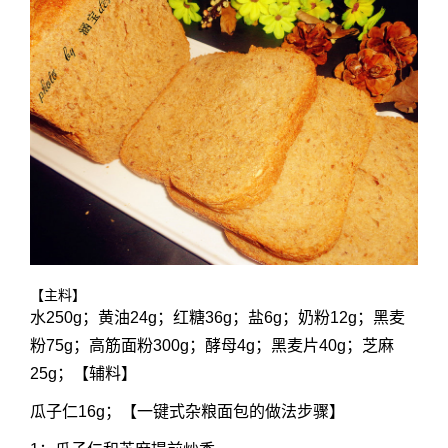
【主料】
水250g；黄油24g；红糖36g；盐6g；奶粉12g；黑麦
粉75g；高筋面粉300g；酵母4g；黑麦片40g；芝麻
25g；【辅料】
瓜子仁16g；【一键式杂粮面包的做法步骤】