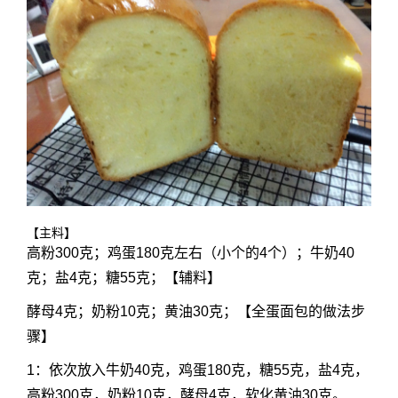
【主料】
高粉300克；鸡蛋180克左右（小个的4个）；牛奶40
克；盐4克；糖55克；【辅料】
酵母4克；奶粉10克；黄油30克；【全蛋面包的做法步
骤】
1：依次放入牛奶40克，鸡蛋180克，糖55克，盐4克，
高粉300克，奶粉10克，酵母4克，软化黄油30克。