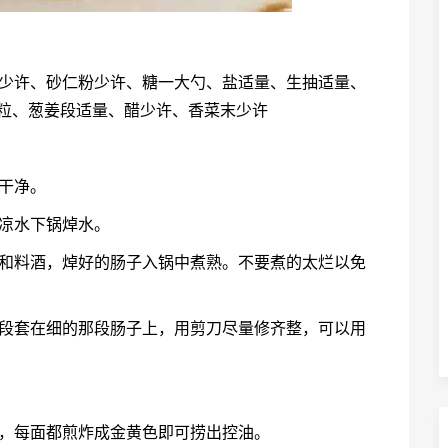
粉少许、砂仁粉少许、糖一大勺、盐适量、生抽适量、
6粒、葱姜段适量、醋少许、香菜末少许
干净。
凉水下锅焯水。
抽和料酒，焯好的肠子入锅中煮熟。不要煮的太烂以免
那段套在细的那段肠子上，用剪刀尽量修齐整，可以用
炸，每面都煎炸成金黄色即可捞出控油。