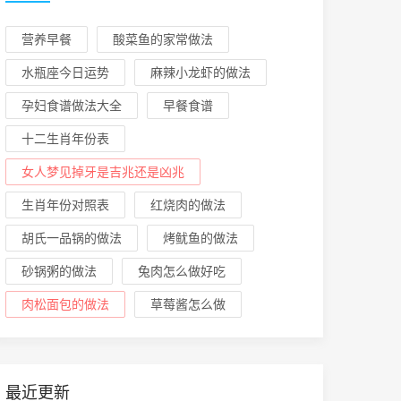
营养早餐
酸菜鱼的家常做法
水瓶座今日运势
麻辣小龙虾的做法
孕妇食谱做法大全
早餐食谱
十二生肖年份表
女人梦见掉牙是吉兆还是凶兆
生肖年份对照表
红烧肉的做法
胡氏一品锅的做法
烤鱿鱼的做法
砂锅粥的做法
兔肉怎么做好吃
肉松面包的做法
草莓酱怎么做
最近更新