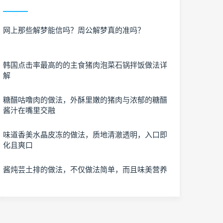
网上那些解梦能信吗？周公解梦真的准吗？
韩国点击率最高的的主食猪肉泡菜石锅拌饭做法详
解
糖醋咕噜肉的做法，外酥里嫩的猪肉与浓郁的糖醋
酱汁在嘴里交融
味道香美水晶皮冻的做法，质地清澈透明，入口即
化且爽口
酱炖芸土排的做法，不仅做法简单，而且味美营养