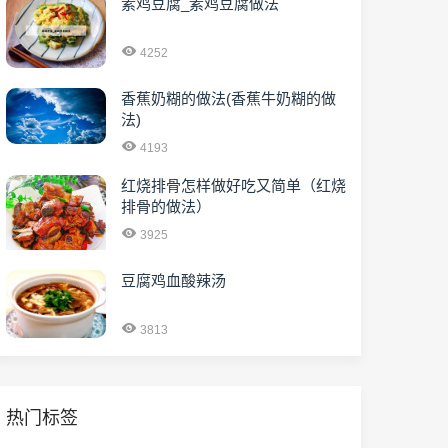
素鸡豆腐_素鸡豆腐做法
4252
香蕉奶糊的做法(香蕉牛奶糊的做
法)
4193
红烧排骨怎样做好吃又简单（红烧
排骨的做法）
3925
豆腐鸡血酸辣汤
3813
热门标签