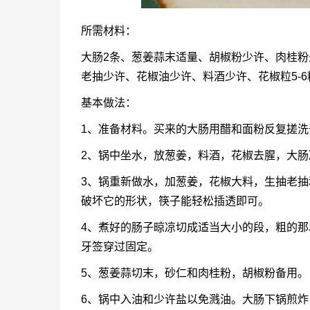
所需材料：
大肠2条、葱姜蒜末适量、胡椒粉少许、肉桂
老抽少许、花椒油少许、料酒少许、花椒粒5-
基本做法：
1、准备材料。买来的大肠用醋和面粉反复搓洗
2、锅中坐水，放葱姜，料酒，花椒去腥，大肠
3、锅重新做水，加葱姜，花椒大料，生抽老
破坏它的形状，筷子能轻松插透即可。
4、煮好的肠子晾凉切成适当大小的段，粗的
牙签穿过固定。
5、葱姜蒜切末，砂仁和肉桂粉，胡椒粉备用。
6、锅中入油和少许盐以免溅油。大肠下锅煎