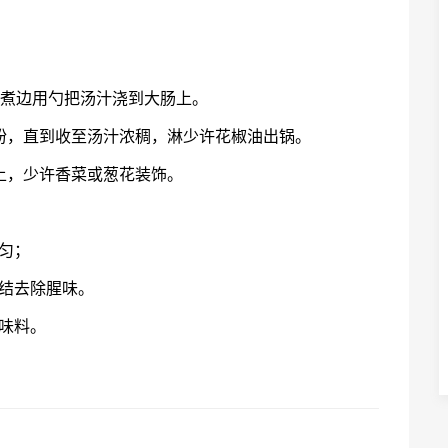
边煮边用勺把汤汁浇到大肠上。
椒粉，直到收至汤汁浓稠，淋少许花椒油出锅。
上，少许香菜或葱花装饰。
均匀；
葱结去除腥味。
味料。