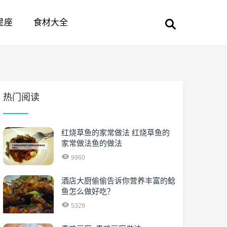
星座
食材大全
热门阅读
红烧草鱼的家常做法 红烧草鱼的
家常做法鱼的做法
9960
酒店大厨偷偷告诉你营养丰富的鲶
鱼怎么做好吃？
5329