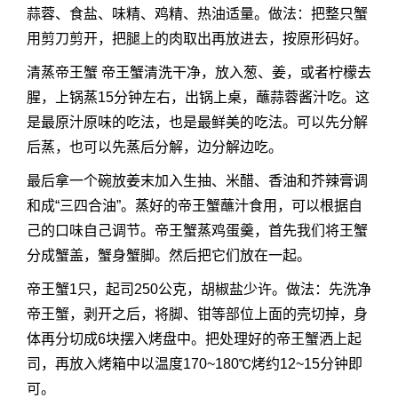
蒜蓉、食盐、味精、鸡精、热油适量。做法：把整只蟹
用剪刀剪开，把腿上的肉取出再放进去，按原形码好。
清蒸帝王蟹 帝王蟹清洗干净，放入葱、姜，或者柠檬去
腥，上锅蒸15分钟左右，出锅上桌，蘸蒜蓉酱汁吃。这
是最原汁原味的吃法，也是最鲜美的吃法。可以先分解
后蒸，也可以先蒸后分解，边分解边吃。
最后拿一个碗放姜末加入生抽、米醋、香油和芥辣膏调
和成“三四合油”。蒸好的帝王蟹蘸汁食用，可以根据自
己的口味自己调节。帝王蟹蒸鸡蛋羹，首先我们将王蟹
分成蟹盖，蟹身蟹脚。然后把它们放在一起。
帝王蟹1只，起司250公克，胡椒盐少许。做法：先洗净
帝王蟹，剥开之后，将脚、钳等部位上面的壳切掉，身
体再分切成6块摆入烤盘中。把处理好的帝王蟹洒上起
司，再放入烤箱中以温度170~180℃烤约12~15分钟即
可。