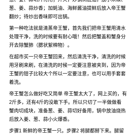
葱、姜、蒜炒香；加蚝油、海鲜酱油提鲜后放入帝王蟹
翻炒；待炒出香味即可出锅。
第一种吃法就是清蒸帝王蟹，首先我们把帝王蟹用清水
处理干净，洗的时候要有耐心哦！然后把蟹盖和蟹身分
开去除蟹肺（腮状絮棉物）。
在超市买一只帝王蟹回来，然后清洗干净，清洗的时候
用牙刷来刷，在清洗的时候一定要注意被夹到，因为帝
王蟹的钳子比较大个所以一定要注意，也可以用手套套
着洗。
帝王蟹怎么做好吃又简单 帝王蟹太大了，网上买的，有
2斤多，还有4斤的没敢下手。所以只切了一半做做看
蟹肉切成块，准备葱、姜、蒜切好备用，锅中放油烧热
后放入姜、葱、蒜小火爆香。
步骤1 新鲜的帝王蟹一只。步骤2 将腿都掰下来。腿留