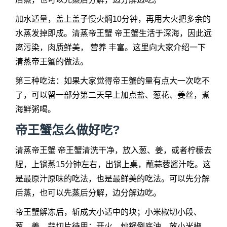
加水适量，盖上盖子慢火焖10分钟，再用大火把多余的
水蒸发掉即成。清蒸帝王蟹 帝王蟹生活于深海，因此远
离污染，肉质鲜美， 营养 丰富。这里向大家介绍一下
清蒸帝王蟹的做法。
第三种吃法：如果大家觉得帝王蟹的量有点大一次吃不
了，可以留一部分第二天早上加点盐、葱花、姜丝，煮
海鲜粥喝。
帝王蟹怎么做好吃?
清蒸帝王蟹 帝王蟹清洗干净，放入葱、姜，或者柠檬去
腥，上锅蒸15分钟左右，出锅上桌，蘸蒜蓉酱汁吃。这
是最原汁原味的吃法，也是最鲜美的吃法。可以先分解
后蒸，也可以先蒸后分解，边分解边吃。
帝王蟹解冻后，斩成大小适中的块；小米椒切小段、
葱、姜、蒜切片待用；开火，炒锅倒底油，放小米椒、