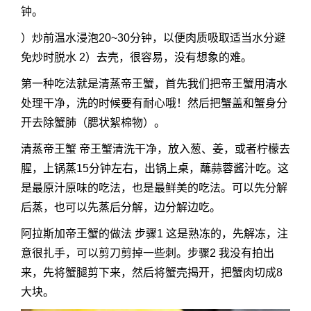
钟。
）炒前温水浸泡20~30分钟，以便肉质吸取适当水分避
免炒时脱水 2）去壳，很容易，没有想象的难。
第一种吃法就是清蒸帝王蟹，首先我们把帝王蟹用清水
处理干净，洗的时候要有耐心哦！然后把蟹盖和蟹身分
开去除蟹肺（腮状絮棉物）。
清蒸帝王蟹 帝王蟹清洗干净，放入葱、姜，或者柠檬去
腥，上锅蒸15分钟左右，出锅上桌，蘸蒜蓉酱汁吃。这
是最原汁原味的吃法，也是最鲜美的吃法。可以先分解
后蒸，也可以先蒸后分解，边分解边吃。
阿拉斯加帝王蟹的做法 步骤1 这是熟冻的，先解冻，注
意很扎手，可以剪刀剪掉一些刺。步骤2 我没有拍出
来，先将蟹腿剪下来，然后将蟹壳揭开，把蟹肉切成8
大块。