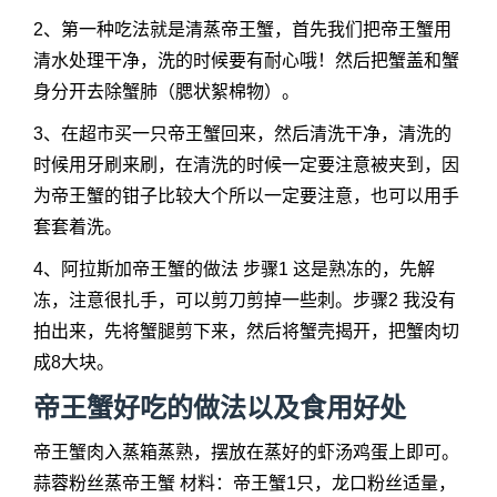
2、第一种吃法就是清蒸帝王蟹，首先我们把帝王蟹用
清水处理干净，洗的时候要有耐心哦！然后把蟹盖和蟹
身分开去除蟹肺（腮状絮棉物）。
3、在超市买一只帝王蟹回来，然后清洗干净，清洗的
时候用牙刷来刷，在清洗的时候一定要注意被夹到，因
为帝王蟹的钳子比较大个所以一定要注意，也可以用手
套套着洗。
4、阿拉斯加帝王蟹的做法 步骤1 这是熟冻的，先解
冻，注意很扎手，可以剪刀剪掉一些刺。步骤2 我没有
拍出来，先将蟹腿剪下来，然后将蟹壳揭开，把蟹肉切
成8大块。
帝王蟹好吃的做法以及食用好处
帝王蟹肉入蒸箱蒸熟，摆放在蒸好的虾汤鸡蛋上即可。
蒜蓉粉丝蒸帝王蟹 材料：帝王蟹1只，龙口粉丝适量，