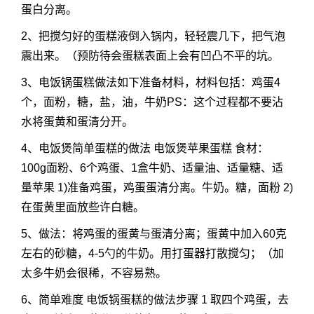
蛋白分离。
2、把搅匀好的蛋糕液倒入锅内，轻轻震几下，把气泡
震出来。（预防待会蛋糕表面上会有凹凸不平的坑。
3、电饭锅蛋糕做法如下准备材料，材料包括：鸡蛋4
个，面粉，糖，盐，油，牛奶PS：这个过程都不要沾
水将蛋黄和蛋清分开。
4、电饭煲简单蛋糕的做法 电饭煲苹果蛋糕 食材：
100g面粉、6个鸡蛋、1盒牛奶、适量油、适量糖、适
量苹果 1)准备鸡蛋，鸡蛋蛋清分离。牛奶。糖，面粉 2)
在蛋黄里面放些许白糖。
5、做法：将鸡蛋的蛋黄与蛋清分离；蛋黄中加入60克
左右的砂糖，4-5勺的牛奶。用打蛋器打散搅匀；（加
太多牛奶会很稀，不容易熟。
6、简单难度 电饭锅蛋糕的做法步骤 1 取四个鸡蛋，去