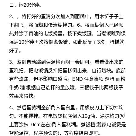
口，闷20分钟。
2、。将打好的蛋清分次加入到面糊中，用木铲子子上
下翻飞，将面糊和蛋清糊拌匀。6。将面糊倒入已经预
热并涂了黄油的电饭煲里，按下煮饭键，当煮饭跳到保
温后10分钟再次按倒煮饭键，如此反复了3次，蛋糕就
好了。
3、煮到自动跳到保温档再闷一会即可。看看做出来的
蛋糕把。把电饭锅反扣把蛋糕倒出来，自行切块。底部
有些烧焦，但不影响口感哦。END 注意事项 鸡蛋 面粉
牛奶 糖 根据自己选择的量放哦。三根筷子比两根筷子
效果来得快。
4、然后蛋黄糊全部倒入蛋白里，用橡皮刀上下切拌均
匀。不能搅拌。在电饭煲锅底倒入10g油，涂抹均匀(壁
上要涂抹10cm左右)倒入蛋糕糊。煮饭档(我家电饭煲是
智能温控，程序预设的)，等程序结束即可。