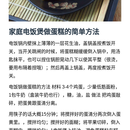
家庭电饭煲做蛋糕的简单方法
电饭锅内壁抹上薄薄的一层花生油，盖锅盖按煮饭开
关，当开关跳闸的时候，将蛋糕糊缓缓倒入锅中，用汤
匙抹平，也可以捏住锅胆晃动几下以使其平整（很烫，
要用布隔着捏哦）；然后再盖上锅盖，再度按煮饭开
关。
电饭锅做蛋糕的方法 材料 3-4个鸡蛋，少量低筋面粉，
1包牛奶（盒装牛奶也行），糖，油，盐 做法 把鸡蛋敲
碎，把蛋黄跟蛋清分离。
用筷子的话大概15分钟；将搅拌好的蛋清分两次倒入蛋
黄里。，搅拌均匀；搅拌好的面糊；将苹果切碎，倒入