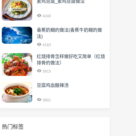
素鸡豆腐_素鸡豆腐做法
4240
香蕉奶糊的做法(香蕉牛奶糊的做
法)
4183
红烧排骨怎样做好吃又简单（红烧
排骨的做法）
3915
豆腐鸡血酸辣汤
3801
热门标签