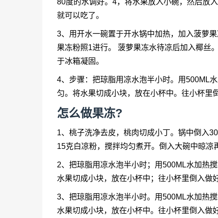
80度的水调好。4，将水果放入小碗，然后放
就可以吃了。
3、用开水一碗置于开水锅中加热，加入菠萝果
果冻粉照1进行。 菠萝果冻水待凉后加入椰丝
于冰箱凝固。
4、步骤：把琼脂用凉水泡半小时。用500M
匀。将水果切成小块，放在小杯中。往小杯里
怎么做果冻?
1、桃子洗净去皮，桃肉切成小丁。锅中倒入3
15克白凉粉，搅拌均匀煮开。倒入大碗中晾凉
2、把琼脂用凉水泡半小时；用500ML水加
水果切成小块，放在小杯中；往小杯里倒入做
3、把琼脂用凉水泡半小时。用500ML水加
水果切成小块，放在小杯中。往小杯里倒入做