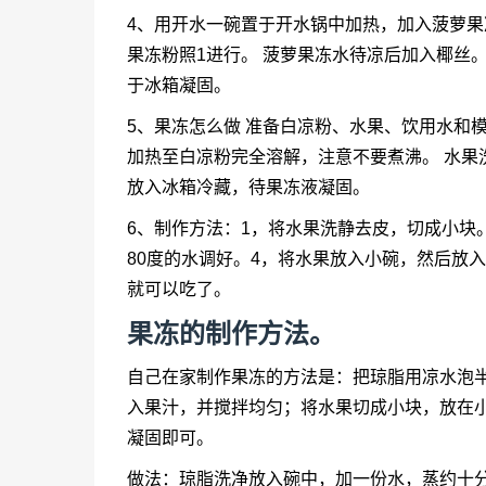
4、用开水一碗置于开水锅中加热，加入菠萝果
果冻粉照1进行。 菠萝果冻水待凉后加入椰丝
于冰箱凝固。
5、果冻怎么做 准备白凉粉、水果、饮用水和
加热至白凉粉完全溶解，注意不要煮沸。 水果
放入冰箱冷藏，待果冻液凝固。
6、制作方法：1，将水果洗静去皮，切成小块
80度的水调好。4，将水果放入小碗，然后放
就可以吃了。
果冻的制作方法。
自己在家制作果冻的方法是：把琼脂用凉水泡半
入果汁，并搅拌均匀；将水果切成小块，放在
凝固即可。
做法：琼脂洗净放入碗中，加一份水，蒸约十分