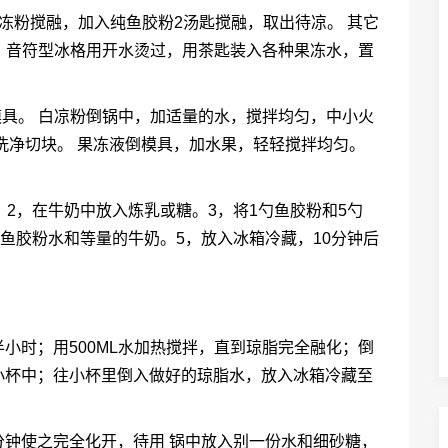
冻粉搅融，加入纯鱼胶粉2汤匙搅融，取出待凉。 其它
。 音符型冰格用开水烫过，用茶匙装入各种果冻水，置
模具。 白凉粉倒锅中，加适量的水，搅拌均匀，中小火
洗净切块。 果冻液倒模具，加水果，轻轻搅拌均匀。
。2，在牛奶中放入炼乳或糖。3，将1勺鱼胶粉和5勺
入鱼胶粉水和等量的牛奶。5，放入冰箱冷藏，10分钟后
小时；用500ML水加热搅拌，直到琼脂完全融化；倒
小杯中；往小杯里倒入做好的琼脂水，放入冰箱冷藏至
钟使之完全化开，待用 锅中放入别一份水和细砂糖，