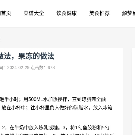
网首页
菜谱大全
饮食健康
美食推荐
解梦
法
做法，果冻的做法
：2024-02-29
点击数：678
泡半小时；用500ML水加热搅拌，直到琼脂完全融
，放在小杯中；往小杯里倒入做好的琼脂水，放入冰箱
。2，在牛奶中放入炼乳或糖。3，将1勺鱼胶粉和5勺