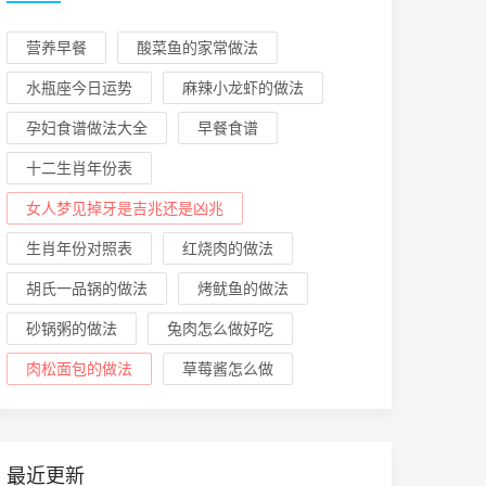
营养早餐
酸菜鱼的家常做法
水瓶座今日运势
麻辣小龙虾的做法
孕妇食谱做法大全
早餐食谱
十二生肖年份表
女人梦见掉牙是吉兆还是凶兆
生肖年份对照表
红烧肉的做法
胡氏一品锅的做法
烤鱿鱼的做法
砂锅粥的做法
兔肉怎么做好吃
肉松面包的做法
草莓酱怎么做
最近更新