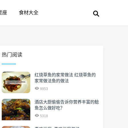
星座
食材大全
热门阅读
红烧草鱼的家常做法 红烧草鱼的
家常做法鱼的做法
9953
酒店大厨偷偷告诉你营养丰富的鲶
鱼怎么做好吃？
5318