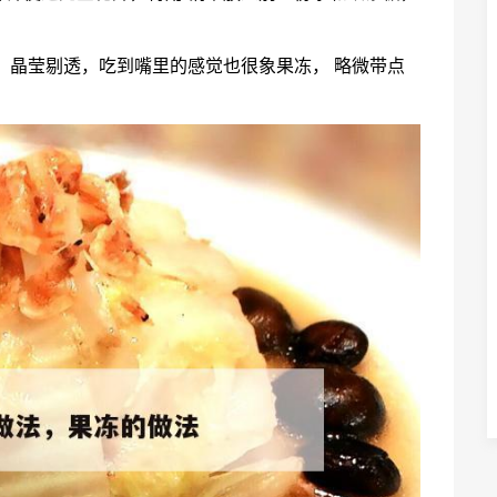
，晶莹剔透，吃到嘴里的感觉也很象果冻， 略微带点